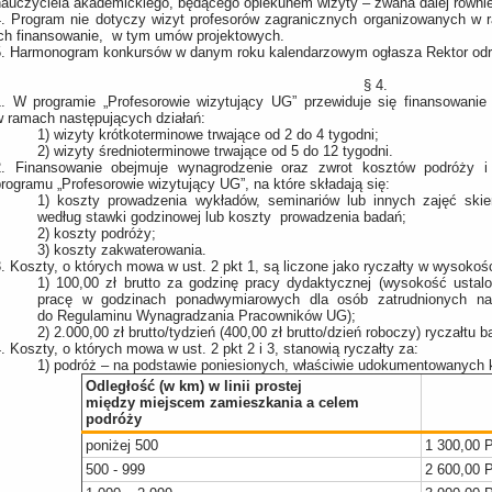
nauczyciela akademickiego, będącego opiekunem wizyty – zwana dalej równi
.
Program nie dotyczy wizyt profesorów zagranicznych organizowanych w 
ich finansowanie, w tym umów projektowych.
.
Harmonogram konkursów w danym roku kalendarzowym ogłasza Rektor o
§ 4.
.
W programie „Profesorowie wizytujący UG” przewiduje się finansowanie
w ramach następujących działań:
1)
wizyty krótkoterminowe trwające od 2 do 4 tygodni;
2)
wizyty średnioterminowe trwające od 5 do 12 tygodni.
.
Finansowanie obejmuje wynagrodzenie oraz zwrot kosztów podróży i
rogramu „Profesorowie wizytujący UG”, na które składają się:
1)
koszty prowadzenia wykładów, seminariów lub innych zajęć skie
według stawki godzinowej lub koszty prowadzenia badań;
2)
koszty podróży;
3)
koszty zakwaterowania.
.
Koszty, o których mowa w ust. 2 pkt 1, są liczone jako ryczałty w wysokoś
1)
100,00 zł brutto za godzinę pracy dydaktycznej (wysokość ustal
pracę w godzinach ponadwymiarowych dla osób zatrudnionych na 
do Regulaminu Wynagradzania Pracowników UG);
2)
2.000,00 zł brutto/tydzień (400,00 zł brutto/dzień roboczy) ryczałtu
.
Koszty, o których mowa w ust. 2 pkt 2 i 3, stanowią ryczałty za:
1)
podróż – na podstawie poniesionych, właściwie udokumentowanych k
Odległość (w km) w linii prostej
między miejscem zamieszkania a celem
podróży
poniżej 500
1 300,00 
500 - 999
2 600,00 