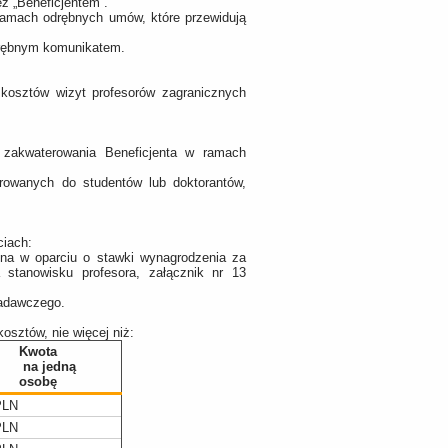
eż „Beneficjentem”.
ramach odrębnych umów, które przewidują
drębnym komunikatem.
 kosztów wizyt profesorów zagranicznych
 zakwaterowania Beneficjenta w ramach
rowanych do studentów lub doktorantów,
ciach:
ona w oparciu o stawki wynagrodzenia za
stanowisku profesora, załącznik nr 13
 badawczego.
osztów, nie więcej niż:
Kwota
na jedną
osobę
PLN
PLN