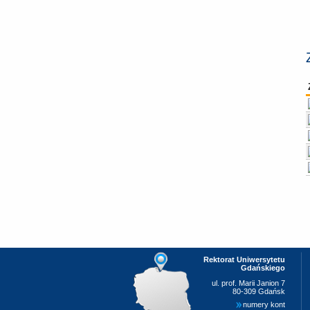
Rektorat Uniwersytetu
Gdańskiego
ul. prof. Marii Janion 7
80-309 Gdańsk
numery kont