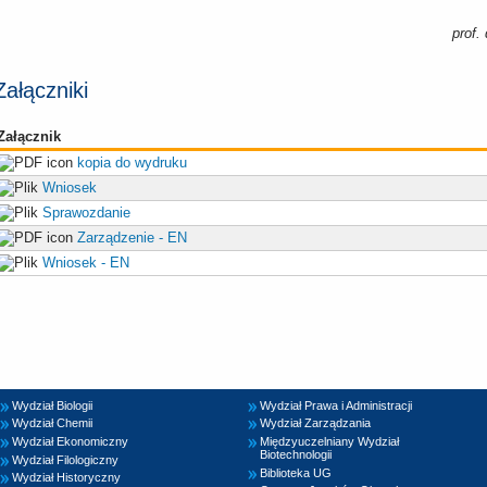
prof.
Załączniki
Załącznik
kopia do wydruku
Wniosek
Sprawozdanie
Zarządzenie - EN
Wniosek - EN
Wydział Biologii
Wydział Prawa i Administracji
Wydział Chemii
Wydział Zarządzania
Wydział Ekonomiczny
Międzyuczelniany Wydział
Biotechnologii
Wydział Filologiczny
Biblioteka UG
Wydział Historyczny