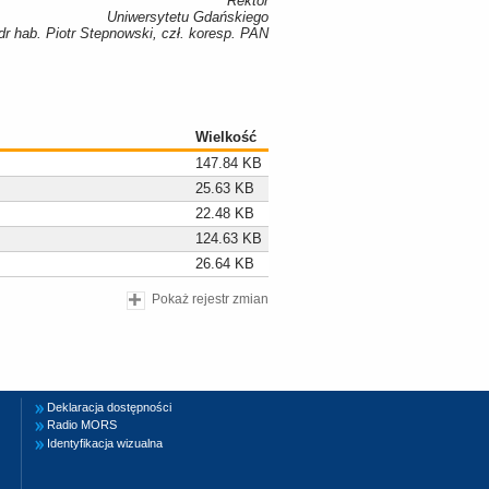
Rektor
Uniwersytetu Gdańskiego
 dr hab. Piotr Stepnowski, czł. koresp. PAN
Wielkość
147.84 KB
25.63 KB
22.48 KB
124.63 KB
26.64 KB
Pokaż rejestr zmian
Deklaracja dostępności
Radio MORS
Identyfikacja wizualna