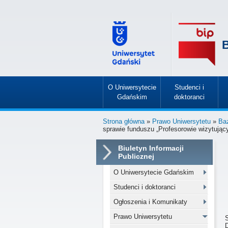
B
O Uniwersytecie
Studenci i
Gdańskim
doktoranci
»
»
Strona główna
»
Prawo Uniwersytetu
»
Ba
sprawie funduszu „Profesorowie wizytując
Biuletyn Informacji
Publicznej
O Uniwersytecie Gdańskim
Studenci i doktoranci
Ogłoszenia i Komunikaty
Prawo Uniwersytetu