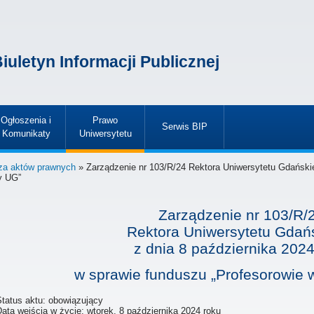
iuletyn Informacji Publicznej
Ogłoszenia i
Prawo
Serwis BIP
Komunikaty
Uniwersytetu
»
»
»
za aktów prawnych
» Zarządzenie nr 103/R/24 Rektora Uniwersytetu Gdańskie
y UG”
Zarządzenie nr 103/R/
Rektora Uniwersytetu Gdań
z dnia
8 października 2024
w sprawie funduszu „Profesorowie 
Status aktu: obowiązujący
Data wejścia w życie:
wtorek, 8 października 2024 roku