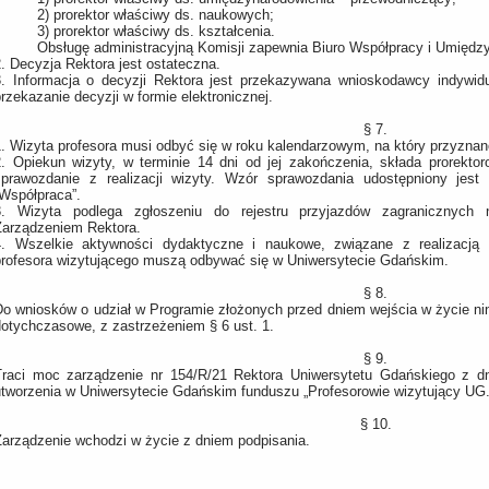
2)
prorektor właściwy ds. naukowych;
3)
prorektor właściwy ds. kształcenia.
Obsługę administracyjną Komisji zapewnia Biuro Współpracy i Umiędz
.
Decyzja Rektora jest ostateczna.
.
Informacja o decyzji Rektora jest przekazywana wnioskodawcy indywid
rzekazanie decyzji w formie elektronicznej.
§ 7.
.
Wizyta profesora musi odbyć się w roku kalendarzowym, na który przyznano 
.
Opiekun wizyty, w terminie 14 dni od jej zakończenia, składa prorekto
sprawozdanie z realizacji wizyty. Wzór sprawozdania udostępniony jest
„Współpraca”.
.
Wizyta podlega zgłoszeniu do rejestru przyjazdów zagranicznych
Zarządzeniem Rektora.
.
Wszelkie aktywności dydaktyczne i naukowe, związane z realizacją 
profesora wizytującego muszą odbywać się w Uniwersytecie Gdańskim.
§ 8.
Do wniosków o udział w Programie złożonych przed dniem wejścia w życie nin
dotychczasowe, z zastrzeżeniem § 6 ust. 1.
§ 9.
Traci moc zarządzenie nr 154/R/21 Rektora Uniwersytetu Gdańskiego z dn
utworzenia w Uniwersytecie Gdańskim funduszu „Profesorowie wizytujący UG
§ 10.
Zarządzenie wchodzi w życie z dniem podpisania.