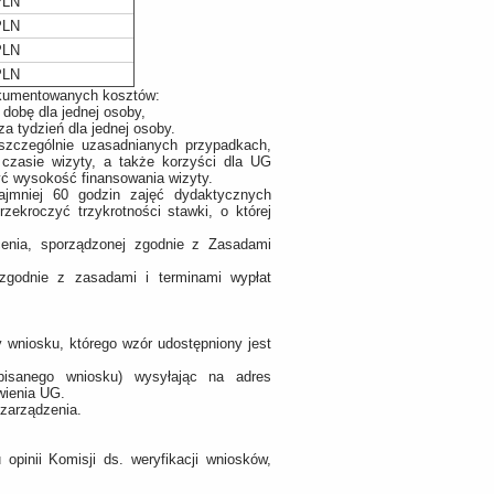
PLN
PLN
PLN
PLN
okumentowanych kosztów:
 dobę dla jednej osoby,
a tydzień dla jednej osoby.
zczególnie uzasadnianych przypadkach,
czasie wizyty, a także korzyści dla UG
zyć wysokość finansowania wizyty.
ajmniej 60 godzin zajęć dydaktycznych
ekroczyć trzykrotności stawki, o której
cenia, sporządzonej zgodnie z Zasadami
zgodnie z zasadami i terminami wypłat
 wniosku, którego wzór udostępniony jest
pisanego wniosku) wysyłając na adres
owienia UG.
 zarządzenia.
opinii Komisji ds. weryfikacji wniosków,