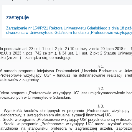
zastępuje
Zarządzenie nr 154/R/21 Rektora Uniwersytetu Gdańskiego z dnia 18 paź
utworzenia w Uniwersytecie Gdańskim funduszu „Profesorowie wizytując
a podstawie art. 23 ust. 1 i ust. 2 pkt 2 i 10 ustawy z dnia 20 lipca 2018 r. 
Dz.U. z 2023 r. poz. 742 ze zm.), § 34 ust. 1 i ust. 2 pkt 2 Statutu Uniwe
oku (ze zm.) – zarządza się, co następuje:
§ 1.
W ramach programu Inicjatywa Doskonałości „Uczelnia Badawcza w Uniwe
„Profesorowie wizytujący UG” – fundusz na dofinansowanie realizacji śre
naukowców z zagranicy.
§ 2.
Celem programu „Profesorowie wizytujący UG” jest umiędzynarodowienie b
prowadzonych w Uniwersytecie Gdańskim.
§ 3.
.
Wysokość środków dostępnych w programie „Profesorowie wizytujący 
kalendarzowy, z uwzględnieniem aktualnej sytuacji finansowej UG.
.
Środki w programie „Profesorowie wizytujący UG” przydzielane są w drodz
.
Środki w programie „Profesorowie wizytujący UG” może uzyskać osoba
zatrudniona na stanowisku profesora w zagranicznej uczelni, zapros