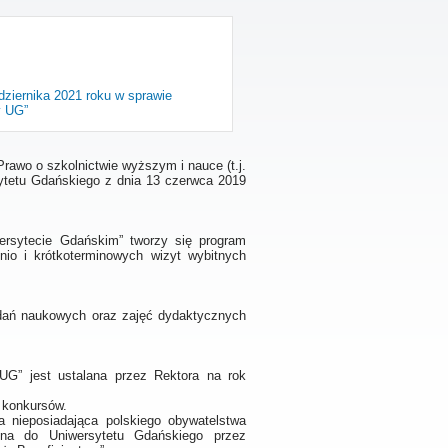
dziernika 2021 roku w sprawie
y UG”
– Prawo o szkolnictwie wyższym i nauce (t.j.
rsytetu Gdańskiego z dnia 13 czerwca 2019
rsytecie Gdańskim” tworzy się program
dnio i krótkoterminowych wizyt wybitnych
adań naukowych oraz zajęć dydaktycznych
UG” jest ustalana przez Rektora na rok
e konkursów.
 nieposiadająca polskiego obywatelstwa
zona do Uniwersytetu Gdańskiego przez