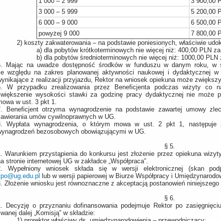
1 000 – 2 999
3 900,00 
3 000 – 5 999
5 200,00 
6 000 – 9 000
6 500,00 
powyżej 9 000
7 800,00 
2)
koszty zakwaterowania – na podstawie poniesionych, właściwie ud
a)
dla pobytów krótkoterminowych nie więcej niż: 400,00 PLN za
b)
dla pobytów średnioterminowych nie więcej niż: 1000,00 PLN z
.
Mając na uwadze dostępność środków w funduszu w danym roku, w s
ze względu na zakres planowanej aktywności naukowej i dydaktycznej w 
wynikające z realizacji przyjazdu, Rektor na wniosek opiekuna może zwięks
.
W przypadku zrealizowania przez Beneficjenta podczas wizyty co n
zwiększenie wysokości stawki za godzinę pracy dydaktycznej nie może prz
mowa w ust. 3 pkt 1.
.
Beneficjent otrzyma wynagrodzenie na podstawie zawartej umowy zle
zawierania umów cywilnoprawnych w UG.
.
Wypłata wynagrodzenia, o którym mowa w ust. 2 pkt 1, następuje 
wynagrodzeń bezosobowych obowiązującymi w UG.
§ 5.
.
Warunkiem przystąpienia do konkursu jest złożenie przez opiekuna wizyty
na stronie internetowej UG w zakładce „Współpraca”.
.
Wypełniony wniosek składa się w wersji elektronicznej (skan pod
vpo@ug.edu.pl
lub w wersji papierowej w Biurze Współpracy i Umiędzynarod
.
Złożenie wniosku jest równoznaczne z akceptacją postanowień niniejszego
§ 6.
.
Decyzję o przyznaniu dofinansowania podejmuje Rektor po zasięgnięciu 
wanej dalej „Komisją” w składzie:
1)
prorektor właściwy ds. umiędzynarodowienia – przewodniczący;