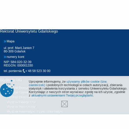
Rektorat Uniwersytetu Gdańskiego
Mapa
ul. prof. Marii Janion 7
80-309 Gdańsk
numery kont
NIP: 584-020-32-39
REGON: 000001330
tel. portiernia:
+ 48 58 523 30 00
Wydziały UG
Uprzejmie informujemy, że
używamy plików cookie (tzw.
ciasteczek)
i podobnych technologii w celach autoryzacji, zbierania
Wydział Biologii
statystyk i ułatwienia korzystania z serwisu Uniwersytetu Gdańskiego.
Korzystając z naszych stron wyrażasz zgodę na ich użycie, zgodnie
Wydział Chemii
z
aktualnymi ustawieniami Twojej przeglądarki
.
Wydział Ekonomiczny
Wydział Filologiczny
Wydział Historyczny
Wydział Matematyki, Fizyki i Informatyki
Wydział Nauk Społecznych
Wydział Oceanografii i Geografii
Wydział Prawa i Administracji