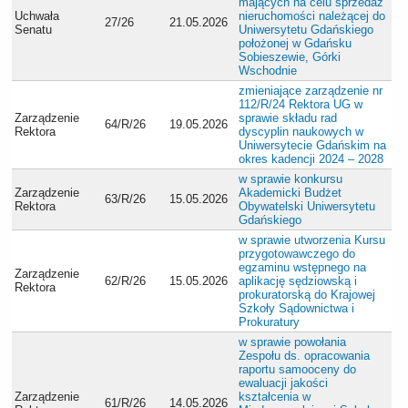
mających na celu sprzedaż
Uchwała
nieruchomości należącej do
27/26
21.05.2026
Senatu
Uniwersytetu Gdańskiego
położonej w Gdańsku
Sobieszewie, Górki
Wschodnie
zmieniające zarządzenie nr
112/R/24 Rektora UG w
Zarządzenie
sprawie składu rad
64/R/26
19.05.2026
Rektora
dyscyplin naukowych w
Uniwersytecie Gdańskim na
okres kadencji 2024 – 2028
w sprawie konkursu
Zarządzenie
Akademicki Budżet
63/R/26
15.05.2026
Rektora
Obywatelski Uniwersytetu
Gdańskiego
w sprawie utworzenia Kursu
przygotowawczego do
egzaminu wstępnego na
Zarządzenie
62/R/26
15.05.2026
aplikację sędziowską i
Rektora
prokuratorską do Krajowej
Szkoły Sądownictwa i
Prokuratury
w sprawie powołania
Zespołu ds. opracowania
raportu samooceny do
ewaluacji jakości
Zarządzenie
kształcenia w
61/R/26
14.05.2026