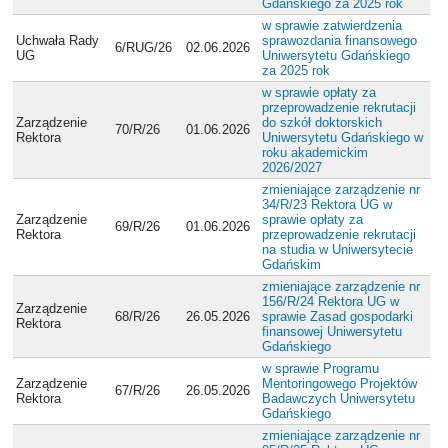
Gdańskiego za 2025 rok
w sprawie zatwierdzenia
Uchwała Rady
sprawozdania finansowego
6/RUG/26
02.06.2026
UG
Uniwersytetu Gdańskiego
za 2025 rok
w sprawie opłaty za
przeprowadzenie rekrutacji
Zarządzenie
do szkół doktorskich
70/R/26
01.06.2026
Rektora
Uniwersytetu Gdańskiego w
roku akademickim
2026/2027
zmieniające zarządzenie nr
34/R/23 Rektora UG w
Zarządzenie
sprawie opłaty za
69/R/26
01.06.2026
Rektora
przeprowadzenie rekrutacji
na studia w Uniwersytecie
Gdańskim
zmieniające zarządzenie nr
156/R/24 Rektora UG w
Zarządzenie
68/R/26
26.05.2026
sprawie Zasad gospodarki
Rektora
finansowej Uniwersytetu
Gdańskiego
w sprawie Programu
Zarządzenie
Mentoringowego Projektów
67/R/26
26.05.2026
Rektora
Badawczych Uniwersytetu
Gdańskiego
zmieniające zarządzenie nr