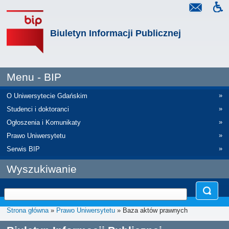
Biuletyn Informacji Publicznej
Menu - BIP
»
O Uniwersytecie Gdańskim
»
Studenci i doktoranci
»
Ogłoszenia i Komunikaty
»
Prawo Uniwersytetu
»
Serwis BIP
Wyszukiwanie
Strona główna
»
Prawo Uniwersytetu
» Baza aktów prawnych