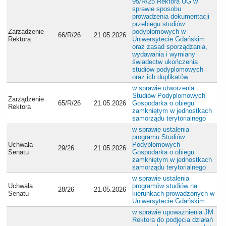
95/R/25 Rektora UG w
sprawie sposobu
prowadzenia dokumentacji
przebiegu studiów
Zarządzenie
podyplomowych w
66/R/26
21.05.2026
Rektora
Uniwersytecie Gdańskim
oraz zasad sporządzania,
wydawania i wymiany
świadectw ukończenia
studiów podyplomowych
oraz ich duplikatów
w sprawie utworzenia
Studiów Podyplomowych
Zarządzenie
65/R/26
21.05.2026
Gospodarka o obiegu
Rektora
zamkniętym w jednostkach
samorządu terytorialnego
w sprawie ustalenia
programu Studiów
Uchwała
Podyplomowych
29/26
21.05.2026
Senatu
Gospodarka o obiegu
zamkniętym w jednostkach
samorządu terytorialnego
w sprawie ustalenia
Uchwała
programów studiów na
28/26
21.05.2026
Senatu
kierunkach prowadzonych w
Uniwersytecie Gdańskim
w sprawie upoważnienia JM
Rektora do podjęcia działań