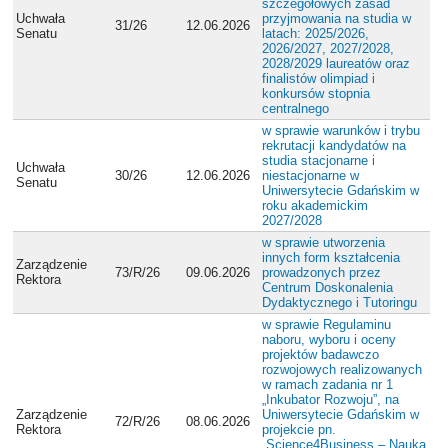
szczegółowych zasad
Uchwała
przyjmowania na studia w
31/26
12.06.2026
Senatu
latach: 2025/2026,
2026/2027, 2027/2028,
2028/2029 laureatów oraz
finalistów olimpiad i
konkursów stopnia
centralnego
w sprawie warunków i trybu
rekrutacji kandydatów na
studia stacjonarne i
Uchwała
30/26
12.06.2026
niestacjonarne w
Senatu
Uniwersytecie Gdańskim w
roku akademickim
2027/2028
w sprawie utworzenia
innych form kształcenia
Zarządzenie
73/R/26
09.06.2026
prowadzonych przez
Rektora
Centrum Doskonalenia
Dydaktycznego i Tutoringu
w sprawie Regulaminu
naboru, wyboru i oceny
projektów badawczo
rozwojowych realizowanych
w ramach zadania nr 1
„Inkubator Rozwoju”, na
Zarządzenie
Uniwersytecie Gdańskim w
72/R/26
08.06.2026
Rektora
projekcie pn.
„Science4Business – Nauka