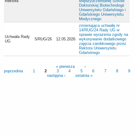
Rektora
Międzyuczelnianej Szkole
Doktorskiej Biotechnologii
Uniwersytetu Gdańskiego i
Gdańskiego Uniwersytetu
Medycznego
zmieniająca uchwałę nr
14/RUG/24 Rady UG w
sprawie wyrażenia zgody na
Uchwała Rady
5/RUG/26
12.05.2026
wykonywanie dodatkowego
UG
zajęcia zarobkowego przez
Rektora Uniwersytetu
Gdańskiego
« pierwsza
‹
poprzednia
1
2
3
4
5
6
7
8
9
następna ›
ostatnia »