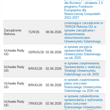
dla Biznesu” - działanie 2.5
programu Fundusze
Europejskie dla
Nowoczesnej Gospodarki
2021-2027
zmieniające zarządzenie nr
70/R/24 Rektora UG w
Zarządzenie
sprawie zarządzania i
71/R/26
08.06.2026
Rektora
dysponowania
nieruchomościami
Uniwersytetu Gdańskiego
w sprawie przyjęcia
Uchwała Rady
sprawozdania Rady
10/RUG/26
02.06.2026
UG
Uniwersytetu Gdańskiego
za rok 2025
w sprawie zaopiniowania
Uchwała Rady
Sprawozdania z realizacji
9/RUG/26
02.06.2026
UG
Strategii Uniwersytetu
Gdańskiego za rok 2025
w sprawie zaopiniowania
Uchwała Rady
planu rzeczowo-
8/RUG/26
02.06.2026
UG
finansowego Uniwersytetu
Gdańskiego na 2026 rok
w sprawie zatwierdzenia
sprawozdania z wykonania
Uchwała Rady
7/RUG/26
02.06.2026
planu rzeczowo-
UG
finansowego Uniwersytetu