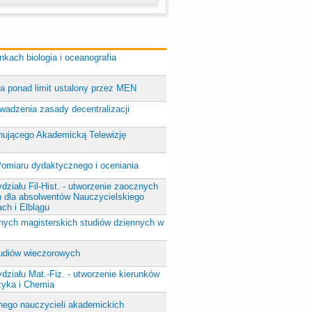
kach biologia i oceanografia
a ponad limit ustalony przez MEN
wadzenia zasady decentralizacji
nującego Akademicką Telewizję
omiaru dydaktycznego i oceniania
działu Fil-Hist. - utworzenie zaocznych
h dla absolwentów Nauczycielskiego
ch i Elblągu
nych magisterskich studiów dziennych w
tudiów wieczorowych
działu Mat.-Fiz. - utworzenie kierunków
izyka i Chemia
ego nauczycieli akademickich