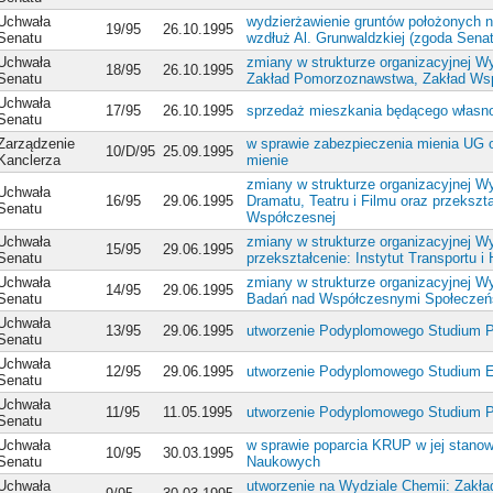
Uchwała
wydzierżawienie gruntów położonych 
19/95
26.10.1995
Senatu
wzdłuż Al. Grunwaldzkiej (zgoda Sena
Uchwała
zmiany w strukturze organizacyjnej Wyd
18/95
26.10.1995
Senatu
Zakład Pomorzoznawstwa, Zakład Wspó
Uchwała
17/95
26.10.1995
sprzedaż mieszkania będącego własn
Senatu
Zarządzenie
w sprawie zabezpieczenia mienia UG o
10/D/95
25.09.1995
Kanclerza
mienie
zmiany w strukturze organizacyjnej Wyd
Uchwała
16/95
29.06.1995
Dramatu, Teatru i Filmu oraz przekszta
Senatu
Współczesnej
Uchwała
zmiany w strukturze organizacyjnej W
15/95
29.06.1995
Senatu
przekształcenie: Instytut Transportu 
Uchwała
zmiany w strukturze organizacyjnej Wyd
14/95
29.06.1995
Senatu
Badań nad Współczesnymi Społeczeń
Uchwała
13/95
29.06.1995
utworzenie Podyplomowego Studium 
Senatu
Uchwała
12/95
29.06.1995
utworzenie Podyplomowego Studium Edu
Senatu
Uchwała
11/95
11.05.1995
utworzenie Podyplomowego Studium P
Senatu
Uchwała
w sprawie poparcia KRUP w jej stano
10/95
30.03.1995
Senatu
Naukowych
Uchwała
utworzenie na Wydziale Chemii: Zakła