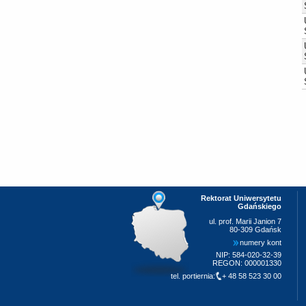
Rektorat Uniwersytetu
Gdańskiego
ul. prof. Marii Janion 7
80-309 Gdańsk
numery kont
NIP: 584-020-32-39
REGON: 000001330
tel. portiernia:
+ 48 58 523 30 00