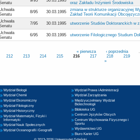
9/95
30.03.1995
Senatu
oraz Zakładu Inżynierii Środowiska
Uchwała
zmiana w strukturze organizacyjnej Wyd
8/95
30.03.1995
Senatu
Zakład Teorii Komunikacji Obcojęzycz
Uchwała
7/95
30.03.1995
utworzenie Studiów Doktoranckich w z
Senatu
Uchwała
6/95
30.03.1995
utworzenie Filologicznego Studium Do
Senatu
« pierwsza
‹ poprzednia
212
213
214
215
216
217
218
219
»
Wydział Biologii
Wydział Prawa i Administracji
Wydział Chemii
Wydział Zarządzania
Wydział Ekonomiczny
Międzyuczelniany Wydział
Biotechnologii
Wydział Filologiczny
Biblioteka UG
Wydział Historyczny
Centrum Języków Obcych
Wydział Matematyki, Fizyki i
Informatyki
Centrum Wychowania Fizycznego i
Sportu
Wydział Nauk Społecznych
Wydawnictwo UG
Wydział Oceanografii i Geografii
Biuro Karier UG
© 2013-2026 Uniwersytet Gdański