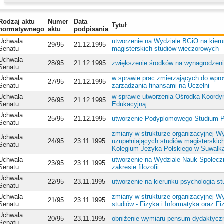
Rodzaj aktu
Numer
Data
Tytuł
normatywnego
aktu
podpisania
Uchwała
utworzenie na Wydziale BGiO na kierun
29/95
21.12.1995
Senatu
magisterskich studiów wieczorowych
Uchwała
28/95
21.12.1995
zwiększenie środków na wynagrodzeni
Senatu
Uchwała
w sprawie prac zmierzających do wpro
27/95
21.12.1995
Senatu
zarządzania finansami na Uczelni
Uchwała
w sprawie utworzenia Ośrodka Koordy
26/95
21.12.1995
Senatu
Edukacyjną
Uchwała
25/95
21.12.1995
utworzenie Podyplomowego Studium P
Senatu
zmiany w strukturze organizacyjnej Wy
Uchwała
24/95
23.11.1995
uzupełniających studiów magisterskic
Senatu
Kolegium Języka Polskiego w Suwałka
Uchwała
utworzenie na Wydziale Nauk Społecz
23/95
23.11.1995
Senatu
zakresie filozofii
Uchwała
22/95
23.11.1995
utworzenie na kierunku psychologia s
Senatu
Uchwała
zmiany w strukturze organizacyjnej Wy
21/95
23.11.1995
Senatu
studiów - Fizyka i Informatyka oraz F
Uchwała
20/95
23.11.1995
obniżenie wymiaru pensum dydaktyczn
Senatu