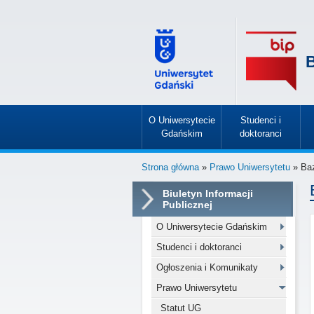
B
O Uniwersytecie
Studenci i
Gdańskim
doktoranci
»
»
Strona główna
»
Prawo Uniwersytetu
» Baz
Biuletyn Informacji
Publicznej
O Uniwersytecie Gdańskim
Studenci i doktoranci
Ogłoszenia i Komunikaty
Prawo Uniwersytetu
Statut UG