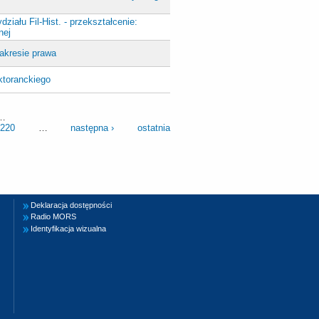
ziału Fil-Hist. - przekształcenie:
nej
akresie prawa
ktoranckiego
…
220
…
następna ›
ostatnia
Deklaracja dostępności
Radio MORS
Identyfikacja wizualna