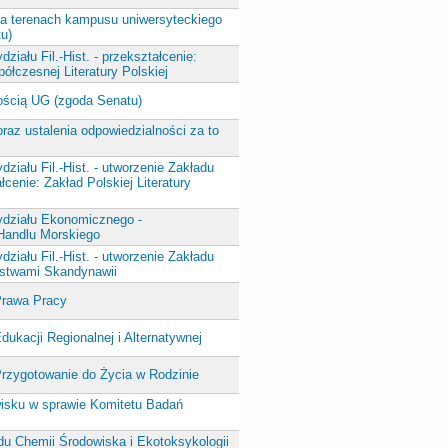
na terenach kampusu uniwersyteckiego
tu)
ziału Fil.-Hist. - przekształcenie:
łczesnej Literatury Polskiej
ością UG (zgoda Senatu)
raz ustalenia odpowiedzialności za to
ziału Fil.-Hist. - utworzenie Zakładu
łcenie: Zakład Polskiej Literatury
ydziału Ekonomicznego -
i Handlu Morskiego
ziału Fil.-Hist. - utworzenie Zakładu
stwami Skandynawii
Prawa Pracy
kacji Regionalnej i Alternatywnej
rzygotowanie do Życia w Rodzinie
wisku w sprawie Komitetu Badań
du Chemii Środowiska i Ekotoksykologii