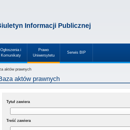
iuletyn Informacji Publicznej
Ogłoszenia i
Prawo
Serwis BIP
Komunikaty
Uniwersytetu
»
»
»
a aktów prawnych
Baza aktów prawnych
Tytuł zawiera
Treść zawiera