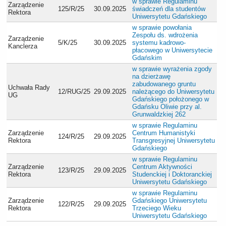
w sprawie Regulaminu
Zarządzenie
125/R/25
30.09.2025
świadczeń dla studentów
Rektora
Uniwersytetu Gdańskiego
w sprawie powołania
Zespołu ds. wdrożenia
Zarządzenie
5/K/25
30.09.2025
systemu kadrowo-
Kanclerza
płacowego w Uniwersytecie
Gdańskim
w sprawie wyrażenia zgody
na dzierżawę
zabudowanego gruntu
Uchwała Rady
12/RUG/25
29.09.2025
należącego do Uniwersytetu
UG
Gdańskiego położonego w
Gdańsku Oliwie przy al.
Grunwaldzkiej 262
w sprawie Regulaminu
Zarządzenie
Centrum Humanistyki
124/R/25
29.09.2025
Rektora
Transgresyjnej Uniwersytetu
Gdańskiego
w sprawie Regulaminu
Zarządzenie
Centrum Aktywności
123/R/25
29.09.2025
Rektora
Studenckiej i Doktoranckiej
Uniwersytetu Gdańskiego
w sprawie Regulaminu
Zarządzenie
Gdańskiego Uniwersytetu
122/R/25
29.09.2025
Rektora
Trzeciego Wieku
Uniwersytetu Gdańskiego