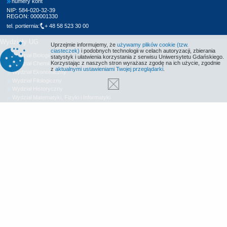
numery kont
NIP: 584-020-32-39
REGON: 000001330
tel. portiernia:
+ 48 58 523 30 00
Wydziały UG
Uprzejmie informujemy, że
używamy plików cookie (tzw.
ciasteczek)
i podobnych technologii w celach autoryzacji, zbierania
Wydział Biologii
statystyk i ułatwienia korzystania z serwisu Uniwersytetu Gdańskiego.
Korzystając z naszych stron wyrażasz zgodę na ich użycie, zgodnie
Wydział Chemii
z
aktualnymi ustawieniami Twojej przeglądarki
.
Wydział Ekonomiczny
Wydział Filologiczny
Wydział Historyczny
Wydział Matematyki, Fizyki i Informatyki
Wydział Nauk Społecznych
Wydział Oceanografii i Geografii
Wydział Prawa i Administracji
Wydział Zarządzania
Międzyuczelniany Wydział Biotechnologii
Biblioteka UG
Centrum Języków Obcych
Centrum Wychowania Fizycznego i Sportu
Wydawnictwo UG
Biuro Karier UG
Deklaracja dostępności
Radio MORS
Informacje o stronie WWW