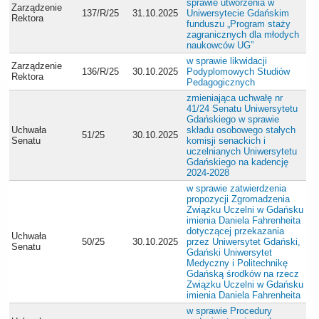
sprawie utworzenia w
Zarządzenie
137/R/25
31.10.2025
Uniwersytecie Gdańskim
Rektora
funduszu „Program staży
zagranicznych dla młodych
naukowców UG”
w sprawie likwidacji
Zarządzenie
136/R/25
30.10.2025
Podyplomowych Studiów
Rektora
Pedagogicznych
zmieniająca uchwałę nr
41/24 Senatu Uniwersytetu
Gdańskiego w sprawie
Uchwała
składu osobowego stałych
51/25
30.10.2025
Senatu
komisji senackich i
uczelnianych Uniwersytetu
Gdańskiego na kadencję
2024-2028
w sprawie zatwierdzenia
propozycji Zgromadzenia
Związku Uczelni w Gdańsku
imienia Daniela Fahrenheita
dotyczącej przekazania
Uchwała
50/25
30.10.2025
przez Uniwersytet Gdański,
Senatu
Gdański Uniwersytet
Medyczny i Politechnikę
Gdańską środków na rzecz
Związku Uczelni w Gdańsku
imienia Daniela Fahrenheita
w sprawie Procedury