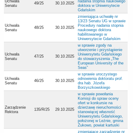
Uchwała
nadania stopnia naukowego
49/25
30.10.2025
Senatu
doktora w Uniwersytecie
Gdańskim
zmieniająca uchwałę nr
13/23 Senatu UG w sprawie
Uchwała
Procedury nadania stopnia
48/25
30.10.2025
Senatu
naukowego doktora
habilitowanego w
Uniwersytecie Gdańskim
w sprawie zgody na
utworzenie i przystąpienie
Uchwała
Uniwersytetu Gdańskiego
47/25
30.10.2025
Senatu
do stowarzyszenia „The
European University of the
Seas”
w sprawie uroczystego
Uchwała
odnowienia doktoratu prof.
46/25
30.10.2025
Senatu
dra hab. Józefa
Borzyszkowskiego
w sprawie powołania
Komisji do spraw oceny
ofert w konkursie na
Zarządzenie
dzierżawę nieruchomości
135/R/25
29.10.2025
Rektora
stanowiącej własność
Uniwersytetu Gdańskiego,
położonej w Leźnie, gmina
Żukowo, powiat kartuski
zmieniające zarządzenie nr