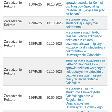
Zarządzenie
sprawie powołania Komisji
130/R/25
16.10.2025
Rektora
ds. Nagrody Specjalnej
Rektora UG „Włączam płeć
do badań”
w sprawie legitymacji
Zarządzenie
129/R/25
13.10.2025
studenckiej i legitymacji
Rektora
doktoranta
w sprawie zasad i trybu
realizacji obowiązkowego
szkolenia z zakresu
Zarządzenie
128/R/25
01.10.2025
bezpieczeństwa i higieny
Rektora
kształcenia dla studentów i
doktorantów w
Uniwersytecie Gdańskim
zmieniające zarządzenie nr
54/R/22 Rektora UG w
sprawie szkoleń wstępnych
Zarządzenie
127/R/25
01.10.2025
i okresowych w dziedzinie
Rektora
bezpieczeństwa i higieny
pracy w Uniwersytecie
Gdańskim
w sprawie zmian w
strukturze Uniwersytetu
Zarządzenie
Gdańskiego oraz w
126/R/25
30.09.2025
Rektora
Regulaminie
Organizacyjnym
Uniwersytetu Gdańskiego