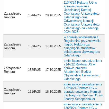
113/R/24 Rektora UG w
sprawie powołania
Uczelnianej Komisji
Zarządzenie
Oceniającej Uniwersytetu
134/R/25
28.10.2025
Rektora
Gdańskiego oraz
Odwoławczej Komisji
Oceniającej Uniwersytetu
Gdańskiego na kadencję
2024-2028
w sprawie wprowadzenia
Regulaminu przyznawania
Zarządzenie
nagród Rektora za
133/R/25
17.10.2025
Rektora
osiągnięcia studentów i
doktorantów Uniwersytetu
Gdańskiego
zmieniające zarządzenie nr
71/R/22 Rektora UG w
Zarządzenie
sprawie projektu
132/R/25
17.10.2025
Rektora
Akademicki Budżet
Obywatelski Uniwersytetu
Gdańskiego
zmieniające zarządzenie nr
137/R/24 Rektora UG w
Zarządzenie
131/R/25
16.10.2025
sprawie powołania Komisji
Rektora
ds. Nagrody Rektora UG im.
Joanny Schopenhauer
zmieniające zarządzenie nr
136/R/24 Rektora UG w