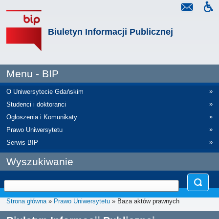
Biuletyn Informacji Publicznej
Menu - BIP
»
O Uniwersytecie Gdańskim
»
Studenci i doktoranci
»
Ogłoszenia i Komunikaty
»
Prawo Uniwersytetu
»
Serwis BIP
Wyszukiwanie
Strona główna
»
Prawo Uniwersytetu
» Baza aktów prawnych