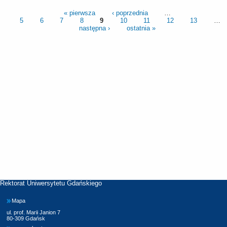
« pierwsza
‹ poprzednia
…
5
6
7
8
9
10
11
12
13
…
następna ›
ostatnia »
Rektorat Uniwersytetu Gdańskiego
Mapa
ul. prof. Marii Janion 7
80-309 Gdańsk