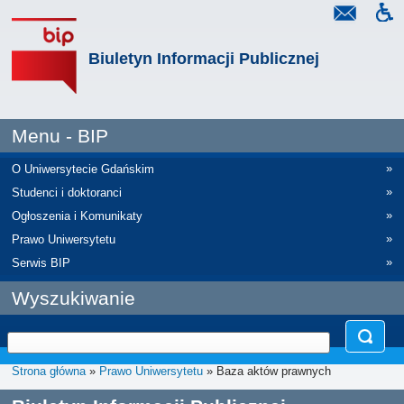
Biuletyn Informacji Publicznej
Menu - BIP
»
O Uniwersytecie Gdańskim
»
Studenci i doktoranci
»
Ogłoszenia i Komunikaty
»
Prawo Uniwersytetu
»
Serwis BIP
Wyszukiwanie
Strona główna
»
Prawo Uniwersytetu
» Baza aktów prawnych