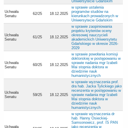
Uniwersytecie Gdańskim
w sprawie ustalenia
Uchwała
programów studiów na
62/25
18.12.2025
Senatu
kierunkach prowadzonych w
Uniwersytecie Gdańskim
w sprawie zaopiniowania
projektu kryteriów oceny
Uchwała
okresowej nauczycieli
61/25
18.12.2025
Senatu
akademickich Uniwersytetu
Gdańskiego w okresie 2026-
2029
w sprawie powołania komisji
doktorskiej w postępowaniu w
Uchwała
sprawie nadania mgr Izabeli
60/25
18.12.2025
Senatu
Mai stopnia doktora w
dziedzinie nauk
humanistycznych
w sprawie wyznaczenia prof.
dra hab. Jacka Tylickiego jako
recenzenta w postępowaniu w
Uchwała
59/25
18.12.2025
sprawie nadania mgr Izabeli
Senatu
Mai stopnia doktora w
dziedzinie nauk
humanistycznych
w sprawie wyznaczenia dr
hab. Hanny Osieckiej-
Samsonowicz, prof. IS PAN
Uchwała
jako recenzenta w