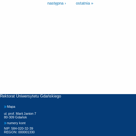
następna ›
ostatnia »
Rektorat Uniwersytetu Gdańskiego
Mapa
ul. prof. Marii Janion 7
80-309 Gdańsk
numery kont
NIP: 584-020-32-39
REGON: 000001330