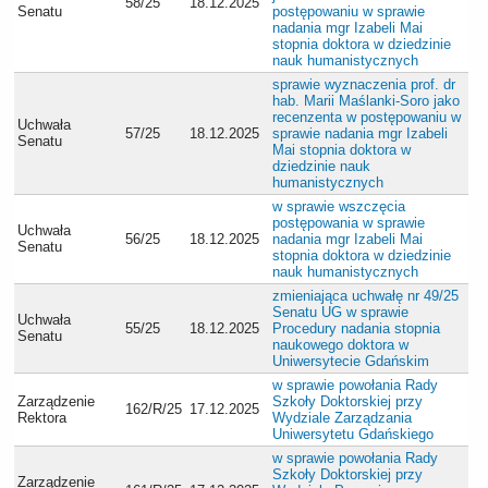
58/25
18.12.2025
Senatu
postępowaniu w sprawie
nadania mgr Izabeli Mai
stopnia doktora w dziedzinie
nauk humanistycznych
sprawie wyznaczenia prof. dr
hab. Marii Maślanki-Soro jako
recenzenta w postępowaniu w
Uchwała
57/25
18.12.2025
sprawie nadania mgr Izabeli
Senatu
Mai stopnia doktora w
dziedzinie nauk
humanistycznych
w sprawie wszczęcia
postępowania w sprawie
Uchwała
56/25
18.12.2025
nadania mgr Izabeli Mai
Senatu
stopnia doktora w dziedzinie
nauk humanistycznych
zmieniająca uchwałę nr 49/25
Senatu UG w sprawie
Uchwała
55/25
18.12.2025
Procedury nadania stopnia
Senatu
naukowego doktora w
Uniwersytecie Gdańskim
w sprawie powołania Rady
Zarządzenie
Szkoły Doktorskiej przy
162/R/25
17.12.2025
Rektora
Wydziale Zarządzania
Uniwersytetu Gdańskiego
w sprawie powołania Rady
Szkoły Doktorskiej przy
Zarządzenie