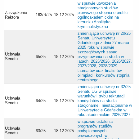
w sprawie utworzenia
stacjonarnych studiów
Zarządzenie
pierwszego stopnia o profilu
163/R/25
18.12.2025
Rektora
ogólnoakademickim na
kierunku Analityka
kryminalistyczna
zmieniająca uchwałę nr 20/25
Senatu Uniwersytetu
Gdańskiego z dnia 27 marca
2025 roku w sprawie
szczegółowych zasad
Uchwała
65/25
18.12.2025
przyjmowania na studia w
Senatu
latach: 2025/2026, 2026/2027,
2027/2028, 2028/2029
laureatów oraz finalistów
olimpiad i konkursów stopnia
centralnego
zmieniająca uchwałę nr 32/25
Senatu UG w sprawie
warunków i trybu rekrutacji
Uchwała
64/25
18.12.2025
kandydatów na studia
Senatu
stacjonarne i niestacjonarne w
Uniwersytecie Gdańskim w
roku akademickim 2026/2027
w sprawie ustalenia
programów studiów
Uchwała
63/25
18.12.2025
podyplomowych
Senatu
prowadzonych w