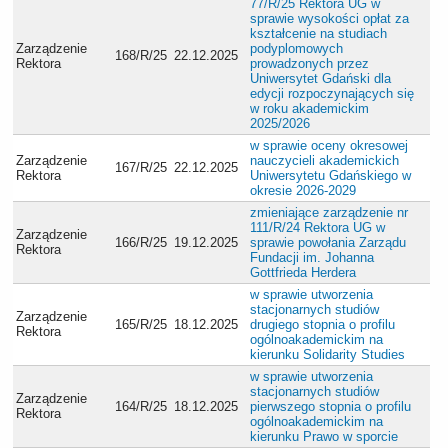
77/R/25 Rektora UG w
sprawie wysokości opłat za
kształcenie na studiach
Zarządzenie
podyplomowych
168/R/25
22.12.2025
Rektora
prowadzonych przez
Uniwersytet Gdański dla
edycji rozpoczynających się
w roku akademickim
2025/2026
w sprawie oceny okresowej
Zarządzenie
nauczycieli akademickich
167/R/25
22.12.2025
Rektora
Uniwersytetu Gdańskiego w
okresie 2026-2029
zmieniające zarządzenie nr
111/R/24 Rektora UG w
Zarządzenie
166/R/25
19.12.2025
sprawie powołania Zarządu
Rektora
Fundacji im. Johanna
Gottfrieda Herdera
w sprawie utworzenia
stacjonarnych studiów
Zarządzenie
165/R/25
18.12.2025
drugiego stopnia o profilu
Rektora
ogólnoakademickim na
kierunku Solidarity Studies
w sprawie utworzenia
stacjonarnych studiów
Zarządzenie
164/R/25
18.12.2025
pierwszego stopnia o profilu
Rektora
ogólnoakademickim na
kierunku Prawo w sporcie