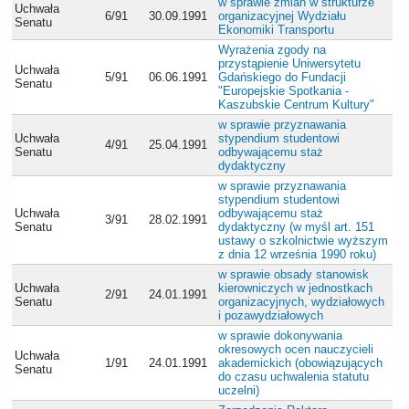
w sprawie zmian w strukturze
Uchwała
6/91
30.09.1991
organizacyjnej Wydziału
Senatu
Ekonomiki Transportu
Wyrażenia zgody na
przystąpienie Uniwersytetu
Uchwała
5/91
06.06.1991
Gdańskiego do Fundacji
Senatu
"Europejskie Spotkania -
Kaszubskie Centrum Kultury"
w sprawie przyznawania
Uchwała
stypendium studentowi
4/91
25.04.1991
Senatu
odbywającemu staż
dydaktyczny
w sprawie przyznawania
stypendium studentowi
Uchwała
odbywającemu staż
3/91
28.02.1991
Senatu
dydaktyczny (w myśl art. 151
ustawy o szkolnictwie wyższym
z dnia 12 września 1990 roku)
w sprawie obsady stanowisk
Uchwała
kierowniczych w jednostkach
2/91
24.01.1991
Senatu
organizacyjnych, wydziałowych
i pozawydziałowych
w sprawie dokonywania
okresowych ocen nauczycieli
Uchwała
1/91
24.01.1991
akademickich (obowiązujących
Senatu
do czasu uchwalenia statutu
uczelni)