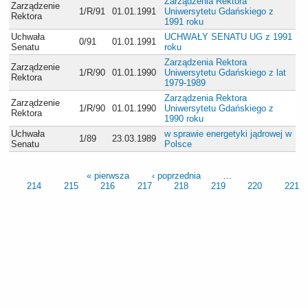
Zarządzenia Rektora
Zarządzenie
1/R/91
01.01.1991
Uniwersytetu Gdańskiego z
Rektora
1991 roku
Uchwała
UCHWAŁY SENATU UG z 1991
0/91
01.01.1991
Senatu
roku
Zarządzenia Rektora
Zarządzenie
1/R/90
01.01.1990
Uniwersytetu Gdańskiego z lat
Rektora
1979-1989
Zarządzenia Rektora
Zarządzenie
1/R/90
01.01.1990
Uniwersytetu Gdańskiego z
Rektora
1990 roku
Uchwała
w sprawie energetyki jądrowej w
1/89
23.03.1989
Senatu
Polsce
« pierwsza
‹ poprzednia
…
214
215
216
217
218
219
220
221