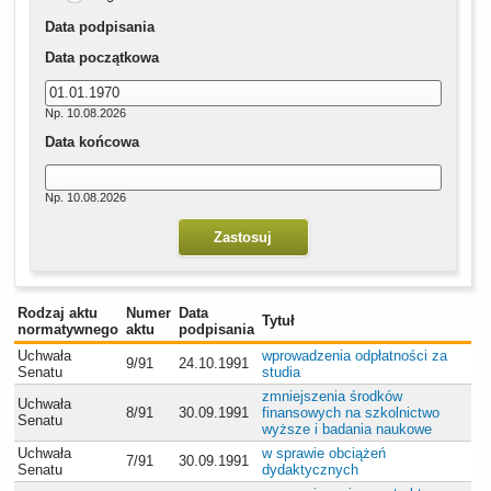
Data podpisania
Data początkowa
Np. 10.08.2026
Data końcowa
Np. 10.08.2026
Rodzaj aktu
Numer
Data
Tytuł
normatywnego
aktu
podpisania
Uchwała
wprowadzenia odpłatności za
9/91
24.10.1991
Senatu
studia
zmniejszenia środków
Uchwała
8/91
30.09.1991
finansowych na szkolnictwo
Senatu
wyższe i badania naukowe
Uchwała
w sprawie obciążeń
7/91
30.09.1991
Senatu
dydaktycznych