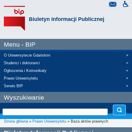
Biuletyn Informacji Publicznej
Menu - BIP
»
O Uniwersytecie Gdańskim
»
Studenci i doktoranci
»
Ogłoszenia i Komunikaty
»
Prawo Uniwersytetu
»
Serwis BIP
Wyszukiwanie
Strona główna
»
Prawo Uniwersytetu
» Baza aktów prawnych