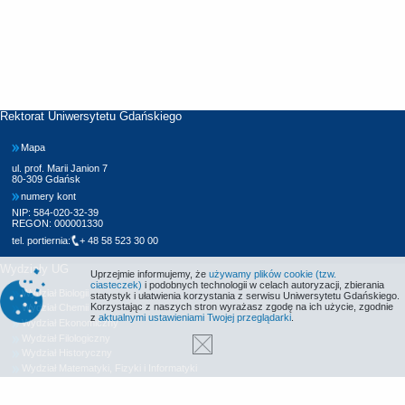
Rektorat Uniwersytetu Gdańskiego
Mapa
ul. prof. Marii Janion 7
80-309 Gdańsk
numery kont
NIP: 584-020-32-39
REGON: 000001330
tel. portiernia:
+ 48 58 523 30 00
Wydziały UG
Uprzejmie informujemy, że
używamy plików cookie (tzw.
ciasteczek)
i podobnych technologii w celach autoryzacji, zbierania
Wydział Biologii
statystyk i ułatwienia korzystania z serwisu Uniwersytetu Gdańskiego.
Korzystając z naszych stron wyrażasz zgodę na ich użycie, zgodnie
Wydział Chemii
z
aktualnymi ustawieniami Twojej przeglądarki
.
Wydział Ekonomiczny
Wydział Filologiczny
Wydział Historyczny
Wydział Matematyki, Fizyki i Informatyki
Wydział Nauk Społecznych
Wydział Oceanografii i Geografii