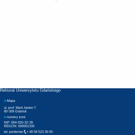
Rektorat Uniwersytetu Gdańskiego
Mapa
ul. prof. Marii Janion 7
80-309 Gdańsk
numery kont
NIP: 584-020-32-39
REGON: 000001330
tel. portiernia:
+ 48 58 523 30 00