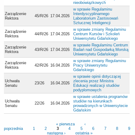
nieobowiązkowych
w sprawie Regulaminu
Zarządzenie
Interdyscyplinarnego
45/R/26
17.04.2026
Rektora
Laboratorium Zastosowań
Sztucznej Inteligencji
w sprawie zmiany Regulaminu
Zarządzenie
44/R/26
17.04.2026
Centrum Kursów i Szkoleń
Rektora
Uniwersytetu Gdańskiego
w sprawie Regulaminu Centrum
Zarządzenie
43/R/26
17.04.2026
Badań nad Gospodarką Morską
Rektora
Uniwersytetu Gdańskiego
w sprawie zmiany Regulaminu
Zarządzenie
42/R/26
16.04.2026
Pracy Uniwersytetu
Rektora
Gdańskiego
w sprawie opinii dotyczącej
Uchwała
zlecenia przez Ministra
23/26
16.04.2026
Senatu
Edukacji realizacji studiów
podyplomowych
w sprawie ustalenia programów
Uchwała
studiów na kierunkach
22/26
16.04.2026
Senatu
prowadzonych w Uniwersytecie
Gdańskim
« pierwsza
‹
poprzednia
1
2
3
4
5
6
7
8
9
następna ›
ostatnia »