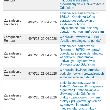
Rektora
mikropoświadczenia
prowadzonych w Uniwersytecie
Gdańskim
zmieniające zarządzenie nr
15/K/21 Kanclerza UG w
Zarządzenie
sprawie gospodarowania
4/K/26
23.04.2026
Kanclerza
środkami ochrony
indywidualnej oraz odzieżą i
obuwiem ochronnym/roboczym
Zarządzenie
w sprawie utworzenia kursu
49/R/26
22.04.2026
Rektora
„Analiza ontologiczna genów”
zmieniające zarządzenie
Rektora nr 86/R/24 w sprawie
Zarządzenie
powołania Zespołu ds. studiów
48/R/26
21.04.2026
Rektora
wspólnych i programów
podwójnych dyplomów w
Uniwersytecie Gdańskim
w sprawie likwidacji studiów
Zarządzenie
47/R/26
21.04.2026
podyplomowych prowadzonych
Rektora
w Uniwersytecie Gdańskim
zmieniające zarządzenie nr
12/R/21 Rektora UG w sprawie
organizacji i finansowania w
Uniwersytecie Gdańskim
Zarządzenie
46/R/26
21.04.2026
praktyk zawodowych, w tym
Rektora
praktyk przygotowujących do
wykonywania zawodu
nauczyciela, oraz praktyk