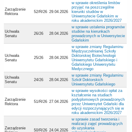
w sprawie określenia limitów
przyjęć na poszczególne
Zarządzenie
52/R/26
29.04.2026
kierunki studiów w
Rektora
Uniwersytecie Gdańskim w
roku akademickim 2026/2027
w sprawie ustalenia programów
Uchwała
studiów na kierunkach
26/26
28.04.2026
Senatu
prowadzonych w Uniwersytecie
Gdańskim
w sprawie zmiany Regulaminu
Międzyuczelnianej Szkoły
Uchwała
Doktorskiej Biotechnologii
25/26
28.04.2026
Senatu
Uniwersytetu Gdańskiego i
Gdańskiego Uniwersytetu
Medycznego
w sprawie zmiany Regulaminu
Uchwała
24/26
28.04.2026
Szkół Doktorskich
Senatu
Uniwersytetu Gdańskiego
w sprawie wysokości opłat za
kształcenie na studiach
Zarządzenie
podyplomowych prowadzonych
51/R/26
27.04.2026
Rektora
przez Uniwersytet Gdański dla
edycji rozpoczynających się w
roku akademickim 2026/2027
w sprawie zasad tworzenia i
realizacji zajęć prowadzących
Zarządzenie
do uzyskania
50/R/26
24.04.2026