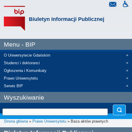
Biuletyn Informacji Publicznej
Menu - BIP
»
O Uniwersytecie Gdańskim
»
Studenci i doktoranci
»
Ogłoszenia i Komunikaty
»
Prawo Uniwersytetu
»
Serwis BIP
Wyszukiwanie
Strona główna
»
Prawo Uniwersytetu
» Baza aktów prawnych