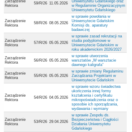
Zarządzenie
Uniwersytetu Gdańskiego oraz
59/R/26
11.05.2026
Rektora
w Regulaminie Organizacyjnym
Uniwersytetu Gdańskiego
w sprawie powołania w
Zarządzenie
Uniwersytecie Gdańskim
58/R/26
08.05.2026
Rektora
Komisji ds. aparatury
badawczej
w sprawie zasad rekrutacji na
Zarządzenie
studia podyplomowe w
57/R/26
05.05.2026
Rektora
Uniwersytecie Gdańskim w
roku akademickim 2026/2027
w sprawie utworzenia
Zarządzenie
56/R/26
05.05.2026
warsztatów „W warsztacie
Rektora
dawnego kaligrafa”
w sprawie zmiany Regulaminu
Zarządzenie
55/R/26
05.05.2026
Zarządzania Projektami w
Rektora
Uniwersytecie Gdańskim
w sprawie wzoru świadectwa
ukończenia innej formy
Zarządzenie
kształcenia i certyfikatu
54/R/26
04.05.2026
Rektora
mikropoświadczenia oraz o
sposobie ich sporządzania,
wydawania i wymiany
w sprawie Zespołu ds.
Zarządzenie
Bezpieczeństwa i Ciągłości
53/R/26
29.04.2026
Rektora
Działania Uniwersytetu
Gdańskiego