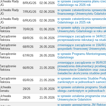
Uchwała Rady
w sprawie zaopiniowania planu rz
8/RUG/26
02.06.2026
UG
Gdańskiego na 2026 rok
Uchwała Rady
w sprawie zatwierdzenia sprawozda
7/RUG/26
02.06.2026
UG
finansowego Uniwersytetu Gdański
Uchwała Rady
w sprawie zatwierdzenia sprawozda
6/RUG/26
02.06.2026
UG
Gdańskiego za 2025 rok
Zarządzenie
w sprawie opłaty za przeprowadzeni
70/R/26
01.06.2026
Rektora
Uniwersytetu Gdańskiego w roku 
Zarządzenie
zmieniające zarządzenie nr 34/R/2
69/R/26
01.06.2026
Rektora
przeprowadzenie rekrutacji na stu
Zarządzenie
zmieniające zarządzenie nr 156/R
68/R/26
26.05.2026
Rektora
gospodarki finansowej Uniwersyte
Zarządzenie
w sprawie Programu Mentoringowe
67/R/26
26.05.2026
Rektora
Gdańskiego
zmieniające zarządzenie nr 95/R/
Zarządzenie
prowadzenia dokumentacji przebie
66/R/26
21.05.2026
Rektora
Uniwersytecie Gdańskim oraz zasa
świadectw ukończenia studiów pod
Zarządzenie
w sprawie utworzenia Studiów Po
65/R/26
21.05.2026
Rektora
zamkniętym w jednostkach samorzą
Uchwała
w sprawie ustalenia programu St
29/26
21.05.2026
Senatu
obiegu zamkniętym w jednostkach 
Uchwała
w sprawie ustalenia programów st
28/26
21.05.2026
Senatu
Uniwersytecie Gdańskim
w sprawie upoważnienia JM Rektora