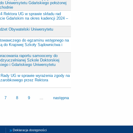
 do Uniwersytetu Gdańskiego położonej
chodnie
24 Rektora UG w sprawie składu rad
cie Gdańskim na okres kadencji 2024 –
dżet Obywatelski Uniwersytetu
gotowawczego do egzaminu wstępnego na
ką do Krajowej Szkoły Sądownictwa i
opracowania raportu samooceny do
ędzyuczelnianej Szkole Doktorskiej
kiego i Gdańskiego Uniwersytetu
 Rady UG w sprawie wyrażenia zgody na
 zarobkowego przez Rektora
7
8
9
…
następna
Deklaracja dostępności