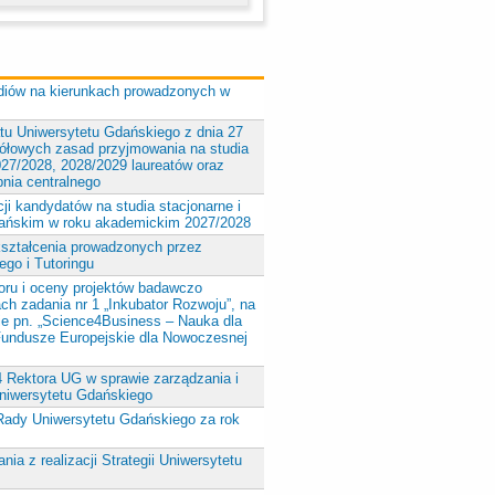
udiów na kierunkach prowadzonych w
tu Uniwersytetu Gdańskiego z dnia 27
ółowych zasad przyjmowania na studia
027/2028, 2028/2029 laureatów oraz
pnia centralnego
cji kandydatów na studia stacjonarne i
dańskim w roku akademickim 2027/2028
kształcenia prowadzonych przez
go i Tutoringu
oru i oceny projektów badawczo
h zadania nr 1 „Inkubator Rozwoju”, na
ie pn. „Science4Business – Nauka dla
 Fundusze Europejskie dla Nowoczesnej
4 Rektora UG w sprawie zarządzania i
niwersytetu Gdańskiego
 Rady Uniwersytetu Gdańskiego za rok
ia z realizacji Strategii Uniwersytetu