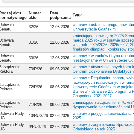
Rodzaj aktu
Numer
Data
Tytuł
normatywnego
aktu
podpisania
Uchwała
w sprawie ustalenia programów st
32/26
12.06.2026
Senatu
Uniwersytecie Gdańskim
zmieniająca uchwałę nr 20/25 Sena
Uchwała
marca 2025 roku w sprawie szczeg
31/26
12.06.2026
Senatu
w latach: 2025/2026, 2026/2027, 2
finalistów olimpiad i konkursów sto
Uchwała
w sprawie warunków i trybu rekruta
30/26
12.06.2026
Senatu
niestacjonarne w Uniwersytecie G
Zarządzenie
w sprawie utworzenia innych form 
73/R/26
09.06.2026
Rektora
Centrum Doskonalenia Dydaktyczne
w sprawie Regulaminu naboru, wyb
rozwojowych realizowanych w ramac
Zarządzenie
72/R/26
08.06.2026
Uniwersytecie Gdańskim w projekc
Rektora
Biznesu” - działanie 2.5 programu
Gospodarki 2021-2027
Zarządzenie
zmieniające zarządzenie nr 70/R/2
71/R/26
08.06.2026
Rektora
dysponowania nieruchomościami U
Uchwała Rady
w sprawie przyjęcia sprawozdania
10/RUG/26
02.06.2026
UG
2025
Uchwała Rady
w sprawie zaopiniowania Sprawozdan
9/RUG/26
02.06.2026
UG
Gdańskiego za rok 2025