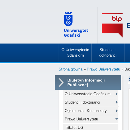
B
O Uniwersytecie
Studenci i
Gdańskim
doktoranci
»
»
Strona główna
»
Prawo Uniwersytetu
» Baz
Biuletyn Informacji
Publicznej
O Uniwersytecie Gdańskim
Studenci i doktoranci
Ogłoszenia i Komunikaty
Prawo Uniwersytetu
Statut UG