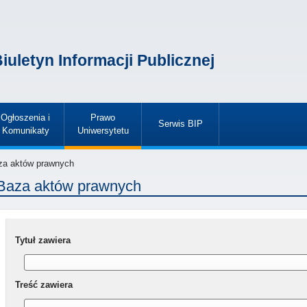
iuletyn Informacji Publicznej
Ogłoszenia i
Prawo
Serwis BIP
Komunikaty
Uniwersytetu
»
»
»
a aktów prawnych
Baza aktów prawnych
Tytuł zawiera
Treść zawiera