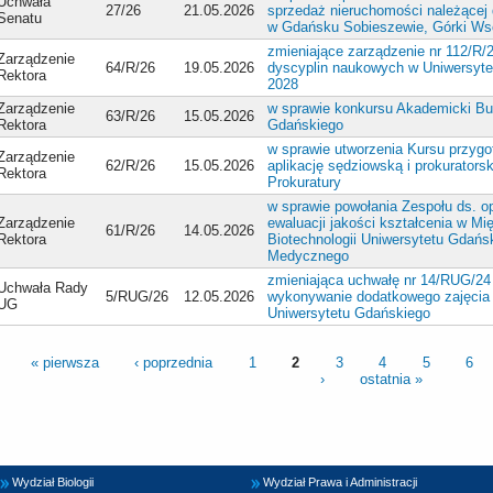
Uchwała
27/26
21.05.2026
sprzedaż nieruchomości należącej
Senatu
w Gdańsku Sobieszewie, Górki Ws
zmieniające zarządzenie nr 112/R/
Zarządzenie
64/R/26
19.05.2026
dyscyplin naukowych w Uniwersyte
Rektora
2028
Zarządzenie
w sprawie konkursu Akademicki Bu
63/R/26
15.05.2026
Rektora
Gdańskiego
w sprawie utworzenia Kursu przy
Zarządzenie
62/R/26
15.05.2026
aplikację sędziowską i prokurators
Rektora
Prokuratury
w sprawie powołania Zespołu ds. 
Zarządzenie
ewaluacji jakości kształcenia w Mi
61/R/26
14.05.2026
Rektora
Biotechnologii Uniwersytetu Gdańs
Medycznego
zmieniająca uchwałę nr 14/RUG/24
Uchwała Rady
5/RUG/26
12.05.2026
wykonywanie dodatkowego zajęcia
UG
Uniwersytetu Gdańskiego
« pierwsza
‹ poprzednia
1
2
3
4
5
6
›
ostatnia »
Wydział Biologii
Wydział Prawa i Administracji