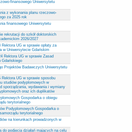
eczowo-finansowego Uniwersytetu
nia z wykonania planu rzeczowo-
ego za 2025 rok
nia finansowego Uniwersytetu
e rekrutacji do szkół doktorskich
akademickim 2026/2027
3 Rektora UG w sprawie opłaty za
dia w Uniwersytecie Gdańskim
/24 Rektora UG w sprawie Zasad
tu Gdańskiego
go Projektów Badawczych Uniwersytetu
25 Rektora UG w sprawie sposobu
gu studiów podyplomowych w
d sporządzania, wydawania i wymiany
yplomowych oraz ich duplikatów
dyplomowych Gospodarka o obiegu
du terytorialnego
udiów Podyplomowych Gospodarka o
samorządu terytorialnego
udiów na kierunkach prowadzonych w
 do podjęcia działań mających na celu