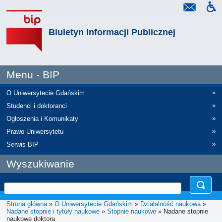
Biuletyn Informacji Publicznej
Menu - BIP
»
O Uniwersytecie Gdańskim
»
Studenci i doktoranci
»
Ogłoszenia i Komunikaty
»
Prawo Uniwersytetu
»
Serwis BIP
Wyszukiwanie
Strona główna
»
O Uniwersytecie Gdańskim
»
Działalność naukowa
»
Nadane stopnie i tytuły naukowe
»
Stopnie naukowe
» Nadane stopnie
naukowe doktora