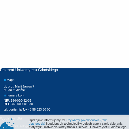
Rektorat Uniwersytetu Gdańskiego
Mapa
ul. prof. Marii Janion 7
80-309 Gdańsk
numery kont
NIP: 584-020-32-39
REGON: 000001330
tel. portiernia:
+ 48 58 523 30 00
Wydziały UG
Uprzejmie informujemy, że
używamy plików cookie (tzw.
ciasteczek)
i podobnych technologii w celach autoryzacji, zbierania
Wydział Biologii
statystyk i ułatwienia korzystania z serwisu Uniwersytetu Gdańskiego.