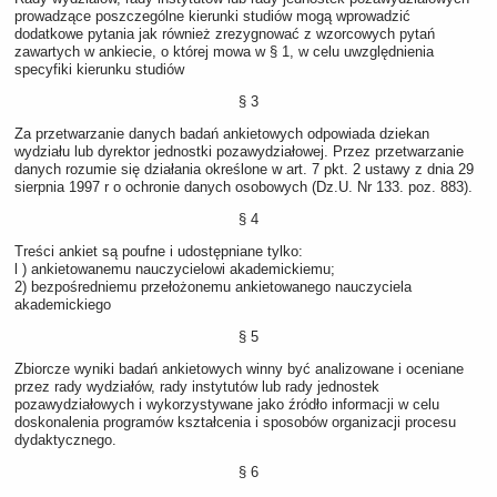
prowadzące poszczególne kierunki studiów mogą wprowadzić
dodatkowe pytania jak również zrezygnować z wzorcowych pytań
zawartych w ankiecie, o której mowa w § 1, w celu uwzględnienia
specyfiki kierunku studiów
§ 3
Za przetwarzanie danych badań ankietowych odpowiada dziekan
wydziału lub dyrektor jednostki pozawydziałowej. Przez przetwarzanie
danych rozumie się działania określone w art. 7 pkt. 2 ustawy z dnia 29
sierpnia 1997 r o ochronie danych osobowych (Dz.U. Nr 133. poz. 883).
§ 4
Treści ankiet są poufne i udostępniane tylko:
l ) ankietowanemu nauczycielowi akademickiemu;
2) bezpośredniemu przełożonemu ankietowanego nauczyciela
akademickiego
§ 5
Zbiorcze wyniki badań ankietowych winny być analizowane i oceniane
przez rady wydziałów, rady instytutów lub rady jednostek
pozawydziałowych i wykorzystywane jako źródło informacji w celu
doskonalenia programów kształcenia i sposobów organizacji procesu
dydaktycznego.
§ 6