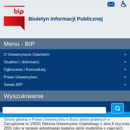
Biuletyn Informacji Publicznej
Menu - BIP
»
O Uniwersytecie Gdańskim
»
Studenci i doktoranci
»
Ogłoszenia i Komunikaty
»
Prawo Uniwersytetu
»
Serwis BIP
Wyszukiwanie
Strona główna
»
Prawo Uniwersytetu
»
Baza aktów prawnych
»
Zarządzenie nr 1/R/01 Rektora Uniwersytetu Gdańskiego z dnia 8 stycznia
2001 roku w sprawie ankietowego badania opinii studentów o zajęciach