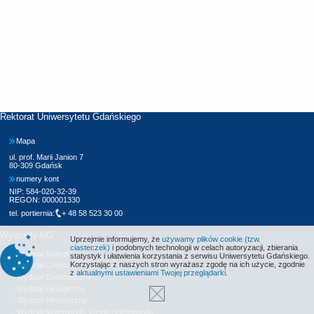
Rektorat Uniwersytetu Gdańskiego
Mapa
ul. prof. Marii Janion 7
80-309 Gdańsk
numery kont
NIP: 584-020-32-39
REGON: 000001330
tel. portiernia:
+ 48 58 523 30 00
Wydziały UG
Uprzejmie informujemy, że
używamy plików cookie (tzw.
ciasteczek)
i podobnych technologii w celach autoryzacji, zbierania
Wydział Biologii
statystyk i ułatwienia korzystania z serwisu Uniwersytetu Gdańskiego.
Korzystając z naszych stron wyrażasz zgodę na ich użycie, zgodnie
Wydział Chemii
z
aktualnymi ustawieniami Twojej przeglądarki
.
Wydział Ekonomiczny
Wydział Filologiczny
Wydział Historyczny
Wydział Matematyki, Fizyki i Informatyki