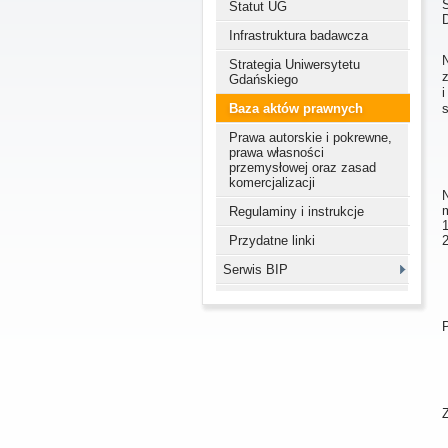
Statut UG
Infrastruktura badawcza
N
Strategia Uniwersytetu
Gdańskiego
Baza aktów prawnych
s
Prawa autorskie i pokrewne,
prawa własności
przemysłowej oraz zasad
komercjalizacji
Regulaminy i instrukcje
1
Przydatne linki
2
Serwis BIP
P