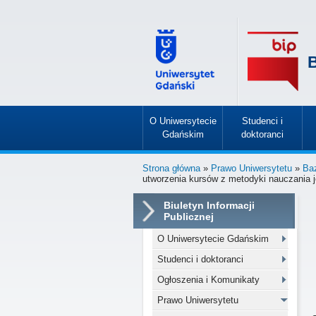
B
O Uniwersytecie
Studenci i
Gdańskim
doktoranci
»
»
Strona główna
»
Prawo Uniwersytetu
»
Ba
utworzenia kursów z metodyki nauczania 
Biuletyn Informacji
Publicznej
O Uniwersytecie Gdańskim
Studenci i doktoranci
Ogłoszenia i Komunikaty
Prawo Uniwersytetu