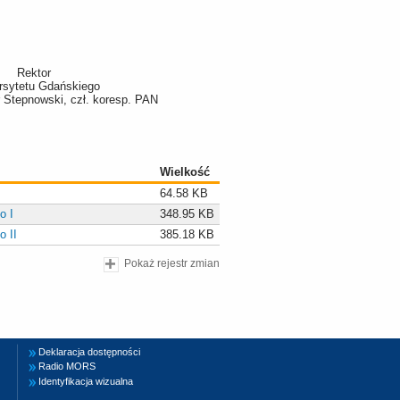
Rektor
rsytetu Gdańskiego
tr Stepnowski, czł. koresp. PAN
Wielkość
64.58 KB
o I
348.95 KB
o II
385.18 KB
Pokaż rejestr zmian
Deklaracja dostępności
Radio MORS
Identyfikacja wizualna