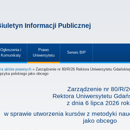
iuletyn Informacji Publicznej
Ogłoszenia i
Prawo
Serwis BIP
Komunikaty
Uniwersytetu
»
»
»
za aktów prawnych
» Zarządzenie nr 80/R/26 Rektora Uniwersytetu Gdańskieg
języka polskiego jako obcego
Zarządzenie nr 80/R/2
Rektora Uniwersytetu Gdań
z dnia
6 lipca 2026 ro
w sprawie utworzenia kursów z metodyki nau
jako obcego