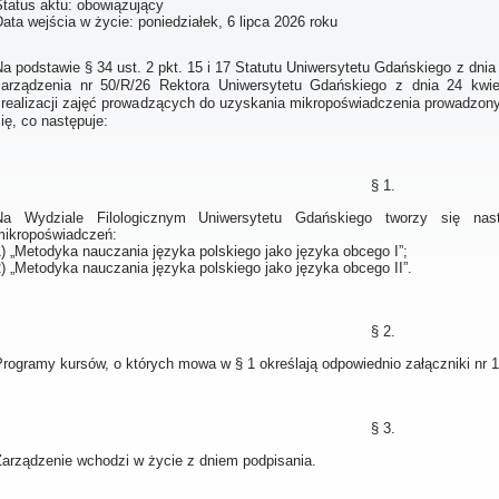
Status aktu: obowiązujący
Data wejścia w życie:
poniedziałek, 6 lipca 2026 roku
a podstawie § 34 ust. 2 pkt. 15 i 17 Statutu Uniwersytetu Gdańskiego z dnia 
zarządzenia nr 50/R/26 Rektora Uniwersytetu Gdańskiego z dnia 24 kwie
i realizacji zajęć prowadzących do uzyskania mikropoświadczenia prowadzo
ię, co następuje:
§ 1.
Na Wydziale Filologicznym Uniwersytetu Gdańskiego tworzy się nas
mikropoświadczeń:
) „Metodyka nauczania języka polskiego jako języka obcego I”;
) „Metodyka nauczania języka polskiego jako języka obcego II”.
§ 2.
rogramy kursów, o których mowa w § 1 określają odpowiednio załączniki nr 1 
§ 3.
Zarządzenie wchodzi w życie z dniem podpisania.