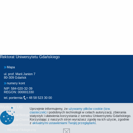
Rektorat Uniwersytetu Gdańskiego
Mapa
ul. prof. Marii Janion 7
80-309 Gdańsk
numery kont
NIP: 584-020-32-39
REGON: 000001330
tel. portiernia:
+ 48 58 523 30 00
Wydziały UG
Uprzejmie informujemy, że
używamy plików cookie (tzw.
ciasteczek)
i podobnych technologii w celach autoryzacji, zbierania
Wydział Biologii
statystyk i ułatwienia korzystania z serwisu Uniwersytetu Gdańskiego.
Korzystając z naszych stron wyrażasz zgodę na ich użycie, zgodnie
Wydział Chemii
z
aktualnymi ustawieniami Twojej przeglądarki
.
Wydział Ekonomiczny
Wydział Filologiczny