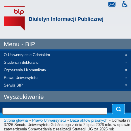
Biuletyn Informacji Publicznej
Menu - BIP
»
O Uniwersytecie Gdańskim
»
Studenci i doktoranci
»
Ogłoszenia i Komunikaty
»
Prawo Uniwersytetu
»
Serwis BIP
Wyszukiwanie
Strona główna
»
Prawo Uniwersytetu
»
Baza aktów prawnych
» Uchwała nr
37/26 Senatu Uniwersytetu Gdańskiego z dnia 2 lipca 2026 roku w sprawie
zatwierdzenia Sprawozdania z realizacji Strategii UG za 2025 rok