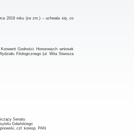
wca 2019 roku (ze zm.) – uchwala się, co
z Konwent Godności Honorowych wniosek
Wydziału Filologicznego (ul. Wita Stwosza
iczący Senatu
rsytetu Gdańskiego
tepnowski, czł. koresp. PAN