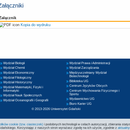
Załączniki
Załącznik
Kopia do wydruku
Wydział Biologii
Wydział Prawa i Administracji
Wydział Chemii
Wydział Zarządzania
Wydział Ekonomiczny
Międzyuczelniany Wydział
Biotechnologii
Wydział Filologiczny
Biblioteka UG
Wydział Historyczny
Centrum Języków Obcych
Wydział Matematyki, Fizyki i
Informatyki
Centrum Wychowania Fizycznego i
Sportu
Wydział Nauk Społecznych
Wydawnictwo UG
Wydział Oceanografii i Geografii
Biuro Karier UG
© 2013-2026 Uniwersytet Gdański
ików cookie (tzw. ciasteczek)
i podobnych technologii w celach autoryzacji, zbierania statys
Gdańskiego. Korzystając z naszych stron wyrażasz zgodę na ich użycie, zgodnie z
aktualny