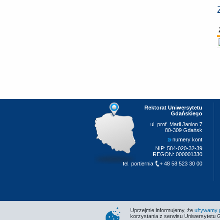
Rektorat Uniwersytetu
Gdańskiego
ul. prof. Marii Janion 7
80-309 Gdańsk
numery kont
NIP: 584-020-32-39
REGON: 000001330
tel. portiernia:
+ 48 58 523 30 00
Uprzejmie informujemy, że
używamy pl
korzystania z serwisu Uniwersytetu 