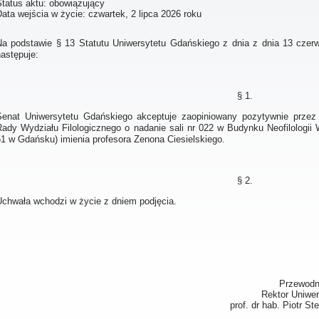
Status aktu: obowiązujący
Data wejścia w życie:
czwartek, 2 lipca 2026 roku
Na podstawie § 13 Statutu Uniwersytetu Gdańskiego z dnia z dnia 13 czer
astępuje:
§ 1.
Senat Uniwersytetu Gdańskiego akceptuje zaopiniowany pozytywnie prze
Rady Wydziału Filologicznego o nadanie sali nr 022 w Budynku Neofilologii 
51 w Gdańsku) imienia profesora Zenona Ciesielskiego.
§ 2.
Uchwała wchodzi w życie z dniem podjęcia.
Przewodn
Rektor Uniwe
prof. dr hab. Piotr S