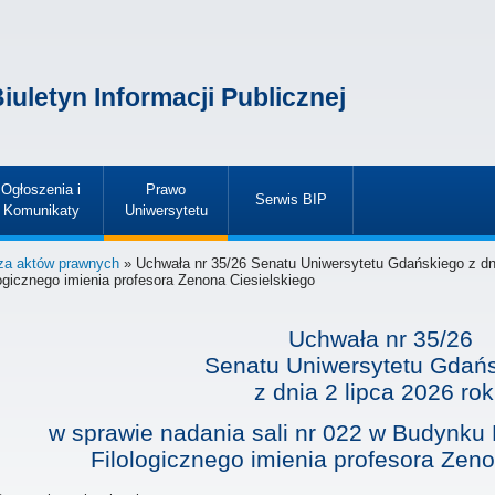
iuletyn Informacji Publicznej
Ogłoszenia i
Prawo
Serwis BIP
Komunikaty
Uniwersytetu
»
»
»
za aktów prawnych
» Uchwała nr 35/26 Senatu Uniwersytetu Gdańskiego z dnia
ogicznego imienia profesora Zenona Ciesielskiego
Uchwała nr 35/26
Senatu Uniwersytetu Gdań
z dnia
2 lipca 2026 ro
w sprawie nadania sali nr 022 w Budynku N
Filologicznego imienia profesora Zeno