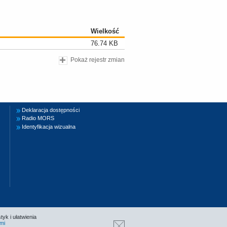
Wielkość
76.74 KB
Pokaż rejestr zmian
Deklaracja dostępności
Radio MORS
Identyfikacja wizualna
tyk i ułatwienia
mi