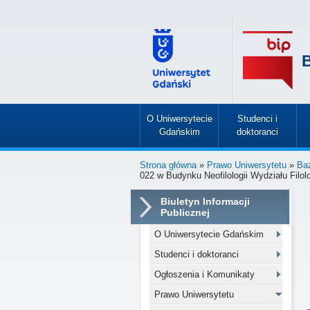
B
O Uniwersytecie
Studenci i
Gdańskim
doktoranci
»
»
Strona główna
»
Prawo Uniwersytetu
»
Ba
022 w Budynku Neofilologii Wydziału Filol
Biuletyn Informacji
Publicznej
O Uniwersytecie Gdańskim
Studenci i doktoranci
Ogłoszenia i Komunikaty
Prawo Uniwersytetu