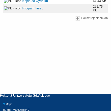
Kopia do wydruku
64.43 KB
281.76
Program kursu
KB
Pokaż rejestr zmian
Rektorat Uniwersytetu Gdańskiego
Mapa
ul. prof. Marii Janion 7