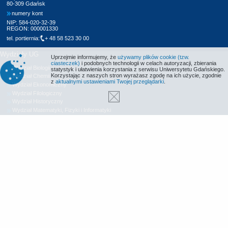
80-309 Gdańsk
numery kont
NIP: 584-020-32-39
REGON: 000001330
tel. portiernia:
+ 48 58 523 30 00
Wydziały UG
Uprzejmie informujemy, że
używamy plików cookie (tzw.
ciasteczek)
i podobnych technologii w celach autoryzacji, zbierania
Wydział Biologii
statystyk i ułatwienia korzystania z serwisu Uniwersytetu Gdańskiego.
Korzystając z naszych stron wyrażasz zgodę na ich użycie, zgodnie
Wydział Chemii
z
aktualnymi ustawieniami Twojej przeglądarki
.
Wydział Ekonomiczny
Wydział Filologiczny
Wydział Historyczny
Wydział Matematyki, Fizyki i Informatyki
Wydział Nauk Społecznych
Wydział Oceanografii i Geografii
Wydział Prawa i Administracji
Wydział Zarządzania
Międzyuczelniany Wydział Biotechnologii
Biblioteka UG
Centrum Języków Obcych
Centrum Wychowania Fizycznego i Sportu
Wydawnictwo UG
Biuro Karier UG
Deklaracja dostępności
Radio MORS