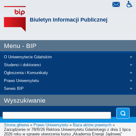
Biuletyn Informacji Publicznej
Menu - BIP
»
O Uniwersytecie Gdańskim
»
Studenci i doktoranci
»
Ogłoszenia i Komunikaty
»
Prawo Uniwersytetu
»
Serwis BIP
Wyszukiwanie
Strona główna
»
Prawo Uniwersytetu
»
Baza aktów prawnych
»
Zarządzenie nr 78/R/26 Rektora Uniwersytetu Gdańskiego z dnia 1 lipca
2026 roku w sprawie utworzenia kursu „Akademia Energii Jądrowej”