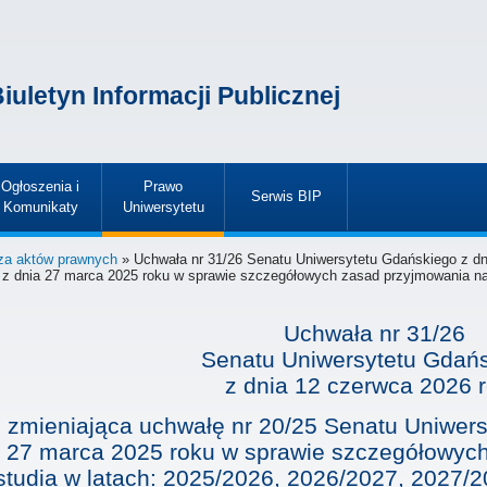
iuletyn Informacji Publicznej
Ogłoszenia i
Prawo
Serwis BIP
Komunikaty
Uniwersytetu
»
»
»
za aktów prawnych
» Uchwała nr 31/26 Senatu Uniwersytetu Gdańskiego z dn
z dnia 27 marca 2025 roku w sprawie szczegółowych zasad przyjmowania na s
Uchwała nr 31/26
Senatu Uniwersytetu Gdań
z dnia
12 czerwca 2026 
zmieniająca uchwałę nr 20/25 Senatu Uniwers
27 marca 2025 roku w sprawie szczegółowyc
studia w latach: 2025/2026, 2026/2027, 2027/