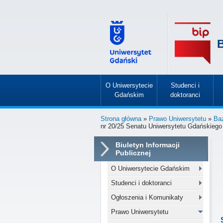
B
O Uniwersytecie
Studenci i
Gdańskim
doktoranci
»
»
Strona główna
»
Prawo Uniwersytetu
»
Ba
nr 20/25 Senatu Uniwersytetu Gdańskiego 
Biuletyn Informacji
Publicznej
O Uniwersytecie Gdańskim
Studenci i doktoranci
Ogłoszenia i Komunikaty
Prawo Uniwersytetu