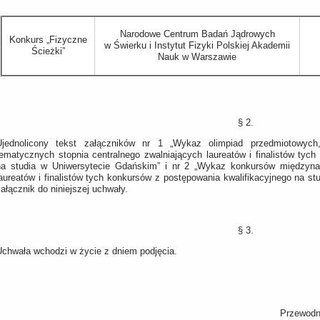
Narodowe Centrum Badań Jądrowych
Konkurs „Fizyczne
w Świerku i Instytut Fizyki Polskiej Akademii
Ścieżki”
Nauk w Warszawie
§ 2.
Ujednolicony tekst załączników nr 1 „Wykaz olimpiad przedmiotowych,
tematycznych stopnia centralnego zwalniających laureatów i finalistów tych
na studia w Uniwersytecie Gdańskim” i nr 2 „Wykaz konkursów międzynar
laureatów i finalistów tych konkursów z postępowania kwalifikacyjnego na s
ałącznik do niniejszej uchwały.
§ 3.
Uchwała wchodzi w życie z dniem podjęcia.
Przewodn