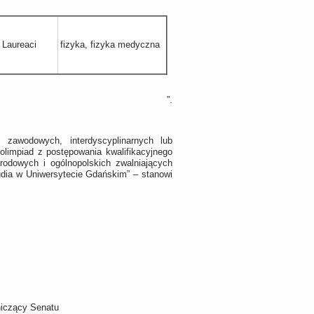
Laureaci
fizyka, fizyka medyczna
”.
 zawodowych, interdyscyplinarnych lub
 olimpiad z postępowania kwalifikacyjnego
odowych i ogólnopolskich zwalniających
tudia w Uniwersytecie Gdańskim” – stanowi
iczący Senatu