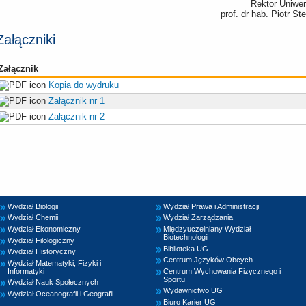
Rektor Uniwe
prof. dr hab. Piotr S
Załączniki
Załącznik
Kopia do wydruku
Załącznik nr 1
Załącznik nr 2
Wydział Biologii
Wydział Prawa i Administracji
Wydział Chemii
Wydział Zarządzania
Wydział Ekonomiczny
Międzyuczelniany Wydział
Biotechnologii
Wydział Filologiczny
Biblioteka UG
Wydział Historyczny
Centrum Języków Obcych
Wydział Matematyki, Fizyki i
Informatyki
Centrum Wychowania Fizycznego i
Sportu
Wydział Nauk Społecznych
Wydawnictwo UG
Wydział Oceanografii i Geografii
Biuro Karier UG