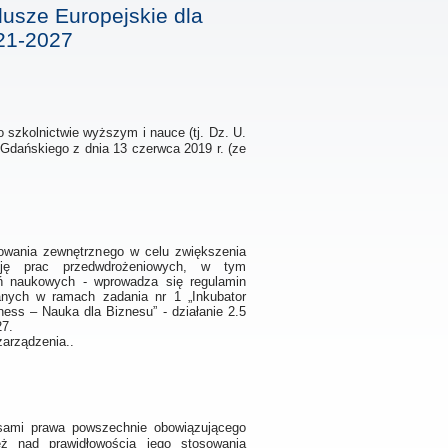
dusze Europejskie dla
21-2027
 o szkolnictwie wyższym i nauce (tj. Dz. U.
u Gdańskiego z dnia 13 czerwca 2019 r. (ze
owania zewnętrznego w celu zwiększenia
cję prac przedwdrożeniowych, w tym
ań naukowych - wprowadza się regulamin
anych w ramach zadania nr 1 „Inkubator
ess – Nauka dla Biznesu” - działanie 2.5
27.
zarządzenia..
sami prawa powszechnie obowiązującego
ż nad prawidłowością jego stosowania