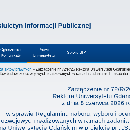
iuletyn Informacji Publicznej
Ogłoszenia i
Prawo
Serwis BIP
Komunikaty
Uniwersytetu
»
»
»
za aktów prawnych
» Zarządzenie nr 72/R/26 Rektora Uniwersytetu Gdańskie
któw badawczo rozwojowych realizowanych w ramach zadania nr 1 „Inkubator 
Zarządzenie nr 72/R/2
Rektora Uniwersytetu Gdań
z dnia
8 czerwca 2026 r
w sprawie Regulaminu naboru, wyboru i oc
rozwojowych realizowanych w ramach zadania n
na Uniwersytecie Gdańskim w projekcie pn. „