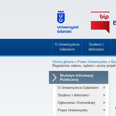
B
O Uniwersytecie
Studenci i
Gdańskim
doktoranci
»
»
Strona główna
»
Prawo Uniwersytetu
»
Ba
Regulaminu naboru, wyboru i oceny proje
Biuletyn Informacji
Publicznej
O Uniwersytecie Gdańskim
Studenci i doktoranci
Ogłoszenia i Komunikaty
Prawo Uniwersytetu