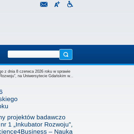
go z dnia 8 czerwca 2026 roku w sprawie
Rozwoju”, na Uniwersytecie Gdańskim w...
6
skiego
oku
eny projektów badawczo
r 1 „Inkubator Rozwoju”,
Science4Business – Nauka