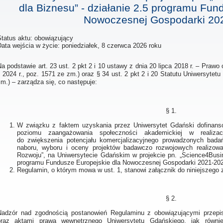
dla Biznesu” - działanie 2.5 programu Fun
Nowoczesnej Gospodarki 20
Status aktu: obowiązujący
Data wejścia w życie:
poniedziałek, 8 czerwca 2026 roku
a podstawie art. 23 ust. 2 pkt 2 i 10 ustawy z dnia 20 lipca 2018 r. – Prawo
 2024 r., poz. 1571 ze zm.) oraz § 34 ust. 2 pkt 2 i 20 Statutu Uniwersytet
m.) – zarządza się, co następuje:
§ 1.
W związku z faktem uzyskania przez Uniwersytet Gdański dofinans
poziomu zaangażowania społeczności akademickiej w realiza
do zwiększenia potencjału komercjalizacyjnego prowadzonych bad
naboru, wyboru i oceny projektów badawczo rozwojowych realizow
Rozwoju”, na Uniwersytecie Gdańskim w projekcie pn. „Science4Busin
programu Fundusze Europejskie dla Nowoczesnej Gospodarki 2021-20
Regulamin, o którym mowa w ust. 1, stanowi załącznik do niniejszego 
§ 2.
Nadzór nad zgodnością postanowień Regulaminu z obowiązującymi przepi
oraz aktami prawa wewnętrznego Uniwersytetu Gdańskiego, jak równie