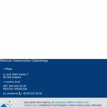
Rektorat Uniwersytetu Gdańskiego
Mapa
ul. prof. Marii Janion 7
80-309 Gdańsk
numery kont
NIP: 584-020-32-39
REGON: 000001330
tel. portiernia:
+ 48 58 523 30 00
Wydziały UG
Uprzejmie informujemy, że
używamy plików cookie (tzw.
ciasteczek)
i podobnych technologii w celach autoryzacji, zbierania