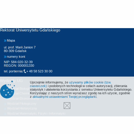
Rektorat Uniwersytetu Gdańskiego
Mapa
ul. prof. Marii Janion 7
80-309 Gdańsk
numery kont
NIP: 584-020-32-39
REGON: 000001330
tel. portiernia:
+ 48 58 523 30 00
Wydziały UG
Uprzejmie informujemy, że
używamy plików cookie (tzw.
ciasteczek)
i podobnych technologii w celach autoryzacji, zbierania
Wydział Biologii
statystyk i ułatwienia korzystania z serwisu Uniwersytetu Gdańskiego.
Korzystając z naszych stron wyrażasz zgodę na ich użycie, zgodnie
Wydział Chemii
z
aktualnymi ustawieniami Twojej przeglądarki
.
Wydział Ekonomiczny
Wydział Filologiczny
Wydział Historyczny
Wydział Matematyki, Fizyki i Informatyki
Wydział Nauk Społecznych
Wydział Oceanografii i Geografii
Wydział Prawa i Administracji
Wydział Zarządzania