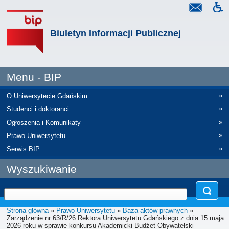
Biuletyn Informacji Publicznej
Menu - BIP
»
O Uniwersytecie Gdańskim
»
Studenci i doktoranci
»
Ogłoszenia i Komunikaty
»
Prawo Uniwersytetu
»
Serwis BIP
Wyszukiwanie
Strona główna
»
Prawo Uniwersytetu
»
Baza aktów prawnych
»
Zarządzenie nr 63/R/26 Rektora Uniwersytetu Gdańskiego z dnia 15 maja
2026 roku w sprawie konkursu Akademicki Budżet Obywatelski