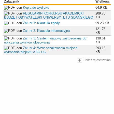
Załącznik
Wielkość
Kopia do wydruku
64.9 KB
REGULAMIN KONKURSU AKADEMICKI
209.78
KB
BUDŻET OBYWATELSKI UNIWERSYTETU GDAŃSKIEGO
Zał. nr 1: Klauzula zgody
99.23 KB
121.76
Zał. nr 2: Klauzula informacyjna
KB
Zał. nr 3: System wagowy zastosowany do
138.61
KB
obliczenia wyników głosowania
Zał. nr 4: Wzór oznakowania miejsca
293.16
KB
wykonania projektu ABO UG
Pokaż rejestr zmian