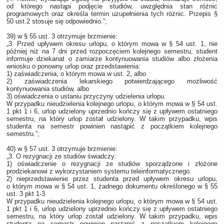
od którego nastąpi podjęcie studiów, uwzględnia stan różnic
programowych oraz określa termin uzupełnienia tych różnic. Przepis §
50 ust.2 stosuje się odpowiednio.”;
39) w § 55 ust. 3 otrzymuje brzmienie:
„3. Przed upływem okresu urlopu, o którym mowa w § 54 ust. 1, nie
później niż na 7 dni przed rozpoczęciem kolejnego semestru, student
informuje dziekanat o zamiarze kontynuowania studiów albo złożenia
wniosku o ponowny urlop oraz przedstawienia:
1) zaświadczenia, o którym mowa w ust. 2, albo
2) zaświadczenia lekarskiego potwierdzającego możliwość
kontynuowania studiów, albo
3) oświadczenia o ustaniu przyczyny udzielenia urlopu.
W przypadku nieudzielenia kolejnego urlopu, o którym mowa w § 54 ust.
1 pkt 1 i 6, urlop udzielony uprzednio kończy się z upływem ostatniego
semestru, na który urlop został udzielony. W takim przypadku, wpis
studenta na semestr powinien nastąpić z początkiem kolejnego
semestru.”;
40) w § 57 ust. 3 otrzymuje brzmienie:
„3. O rezygnacji ze studiów świadczy:
1) oświadczenie o rezygnacji ze studiów sporządzone i złożone
prodziekanowi z wykorzystaniem systemu teleinformatycznego.
2) nieprzedstawienie przez studenta przed upływem okresu urlopu,
o którym mowa w § 54 ust. 1, żadnego dokumentu określonego w § 55
ust. 3 pkt 1-3.
W przypadku nieudzielenia kolejnego urlopu, o którym mowa w § 54 ust.
1 pkt 1 i 6, urlop udzielony uprzednio kończy się z upływem ostatniego
semestru, na który urlop został udzielony. W takim przypadku, wpis
studenta na semestr powinien nastąpić z początkiem kolejnego