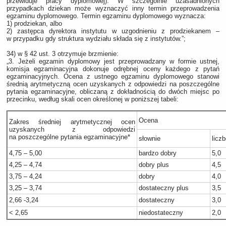
przewiduje pracy dyplomowej). W szczególnie uzasadnionych
przypadkach dziekan może wyznaczyć inny termin przeprowadzenia
egzaminu dyplomowego. Termin egzaminu dyplomowego wyznacza:
1) prodziekan, albo
2) zastępca dyrektora instytutu w uzgodnieniu z prodziekanem –
w przypadku gdy struktura wydziału składa się z instytutów.”;
34) w § 42 ust. 3 otrzymuje brzmienie:
„3. Jeżeli egzamin dyplomowy jest przeprowadzany w formie ustnej,
komisja egzaminacyjna dokonuje odrębnej oceny każdego z pytań
egzaminacyjnych. Ocena z ustnego egzaminu dyplomowego stanowi
średnią arytmetyczną ocen uzyskanych z odpowiedzi na poszczególne
pytania egzaminacyjne, obliczaną z dokładnością do dwóch miejsc po
przecinku, według skali ocen określonej w poniższej tabeli:
Ocena
Zakres średniej arytmetycznej ocen
uzyskanych z odpowiedzi
na poszczególne pytania egzaminacyjne*
słownie
licz
4,75 – 5,00
bardzo dobry
5,0
4,25 – 4,74
dobry plus
4,5
3,75 – 4,24
dobry
4,0
3,25 – 3,74
dostateczny plus
3,5
2,66 -3,24
dostateczny
3,0
< 2,65
niedostateczny
2,0