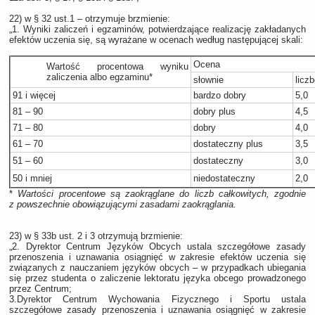
22) w § 32 ust.1 – otrzymuje brzmienie:
„1. Wyniki zaliczeń i egzaminów, potwierdzające realizację zakładanych
efektów uczenia się, są wyrażane w ocenach według następującej skali:
Ocena
Wartość procentowa wyniku
zaliczenia albo egzaminu*
słownie
licz
91 i więcej
bardzo dobry
5,0
81 – 90
dobry plus
4,5
71 – 80
dobry
4,0
61 – 70
dostateczny plus
3,5
51 – 60
dostateczny
3,0
50 i mniej
niedostateczny
2,0
*
Wartości procentowe są zaokrąglane do liczb całkowitych, zgodnie
z powszechnie obowiązującymi zasadami zaokrąglania.
23) w § 33b ust. 2 i 3 otrzymują brzmienie:
„2. Dyrektor Centrum Języków Obcych ustala szczegółowe zasady
przenoszenia i uznawania osiągnięć w zakresie efektów uczenia się
związanych z nauczaniem języków obcych – w przypadkach ubiegania
się przez studenta o zaliczenie lektoratu języka obcego prowadzonego
przez Centrum;
3.Dyrektor Centrum Wychowania Fizycznego i Sportu ustala
szczegółowe zasady przenoszenia i uznawania osiągnięć w zakresie