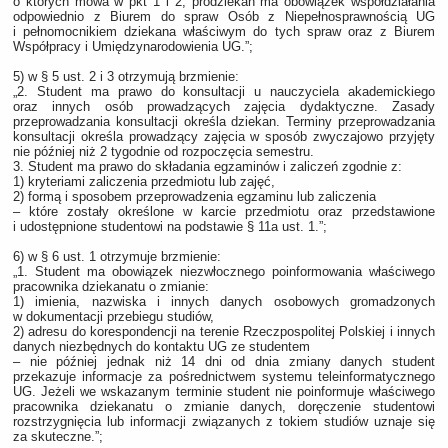
o których mowa w pkt 1 i 2, prodziekan ma obowiązek współdziałania
odpowiednio z Biurem do spraw Osób z Niepełnosprawnością UG
i pełnomocnikiem dziekana właściwym do tych spraw oraz z Biurem
Współpracy i Umiędzynarodowienia UG.”;
5) w § 5 ust. 2 i 3 otrzymują brzmienie:
„2. Student ma prawo do konsultacji u nauczyciela akademickiego
oraz innych osób prowadzących zajęcia dydaktyczne. Zasady
przeprowadzania konsultacji określa dziekan. Terminy przeprowadzania
konsultacji określa prowadzący zajęcia w sposób zwyczajowo przyjęty
nie później niż 2 tygodnie od rozpoczęcia semestru.
3. Student ma prawo do składania egzaminów i zaliczeń zgodnie z:
1) kryteriami zaliczenia przedmiotu lub zajęć,
2) formą i sposobem przeprowadzenia egzaminu lub zaliczenia
– które zostały określone w karcie przedmiotu oraz przedstawione
i udostępnione studentowi na podstawie § 11a ust. 1.”;
6) w § 6 ust. 1 otrzymuje brzmienie:
„1. Student ma obowiązek niezwłocznego poinformowania właściwego
pracownika dziekanatu o zmianie:
1) imienia, nazwiska i innych danych osobowych gromadzonych
w dokumentacji przebiegu studiów,
2) adresu do korespondencji na terenie Rzeczpospolitej Polskiej i innych
danych niezbędnych do kontaktu UG ze studentem
– nie później jednak niż 14 dni od dnia zmiany danych student
przekazuje informacje za pośrednictwem systemu teleinformatycznego
UG. Jeżeli we wskazanym terminie student nie poinformuje właściwego
pracownika dziekanatu o zmianie danych, doręczenie studentowi
rozstrzygnięcia lub informacji związanych z tokiem studiów uznaje się
za skuteczne.”;