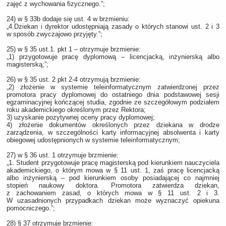
zajęć z wychowania fizycznego.”;
24) w § 33b dodaje się ust. 4 w brzmieniu:
„4.Dziekan i dyrektor udostępniają zasady o których stanowi ust. 2 i 3
w sposób zwyczajowo przyjęty.”;
25) w § 35 ust.1. pkt 1 – otrzymuje brzmienie:
„1) przygotowuje pracę dyplomową – licencjacką, inżynierską albo
magisterską;”;
26) w § 35 ust. 2 pkt 2-4 otrzymują brzmienie:
„2) złożenie w systemie teleinformatycznym zatwierdzonej przez
promotora pracy dyplomowej do ostatniego dnia podstawowej sesji
egzaminacyjnej kończącej studia, zgodnie ze szczegółowym podziałem
roku akademickiego określonym przez Rektora;
3) uzyskanie pozytywnej oceny pracy dyplomowej;
4) złożenie dokumentów określonych przez dziekana w drodze
zarządzenia, w szczególności karty informacyjnej absolwenta i karty
obiegowej udostępnionych w systemie teleinformatycznym;
27) w § 36 ust. 1 otrzymuje brzmienie:
„1. Student przygotowuje pracę magisterską pod kierunkiem nauczyciela
akademickiego, o którym mowa w § 11 ust. 1, zaś pracę licencjacką
albo inżynierską – pod kierunkiem osoby posiadającej co najmniej
stopień naukowy doktora. Promotora zatwierdza dziekan,
z zachowaniem zasad, o których mowa w § 11 ust. 2 i 3.
W uzasadnionych przypadkach dziekan może wyznaczyć opiekuna
pomocniczego.”;
28) § 37 otrzymuje brzmienie: