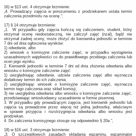
16) w §13 ust. 4 otrzymuje brzmienie:
„4. Prowadzący zajęcia w porozumieniu z prodziekanem ustala termin
zaliczenia przedmiotu na ocenę.”;
17) § 14 otrzymuje brzmienie:
„1. W przypadku gdy zajęcia kończą się zaliczeniem, student, który
otrzymał ocenę niedostateczną, nie zaliczył zajęć (nzal), bądź nie
otrzymał żadnej oceny, może złożyć do kierownika jednostki w terminie
7 dni od dnia ogłoszenia wyników:
1) odwołanie, albo
2) wniosek o komisyjne zaliczenie zajęć, w przypadku wystąpienia
uzasadnionych wątpliwości co do prawidłowego przebiegu zaliczenia lub
ocen jego wyniku.
2. Kierownik jednostki w terminie 7 dni od dnia złożenia odwołania albo
wniosku o komisyjne zaliczenie zajęć:
1) uwzględniając odwołanie, udziela zaliczenia zajęć albo wyznacza
dodatkowy termin do ich zaliczenia;
2) uwzględniając wniosek o komisyjne zaliczenie zajęć, wyznacza
termin tego zaliczenia oraz skład komisji;
3) nie uwzględnia odwołania albo wniosku o komisyjne zaliczenie zajęć,
przedstawiając wnioskodawcy uzasadnienie w formie pisemnej.
3. W przypadku gdy prowadzącym zajęcia, jest kierownik jednostki lub
zajęcia są prowadzone przez więcej niż jedną jednostkę, właściwym
w sprawie przyjęcia i rozstrzygnięcia odwołania albo wniosku jest
prodziekan.
4. Do zaliczenia komisyjnego stosuje się odpowiednio § 20a.”;
18) w §16 ust. 3 otrzymuje brzmienie:
„3. O szczegółowych zasadach składania egzaminu, egzaminator