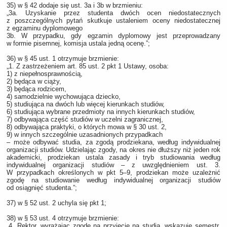
35) w § 42 dodaje się ust. 3a i 3b w brzmieniu:
„3a. Uzyskanie przez studenta dwóch ocen niedostatecznych
z poszczególnych pytań skutkuje ustaleniem oceny niedostatecznej
z egzaminu dyplomowego
3b. W przypadku, gdy egzamin dyplomowy jest przeprowadzany
w formie pisemnej, komisja ustala jedną ocenę.”;
36) w § 45 ust. 1 otrzymuje brzmienie:
„1. Z zastrzeżeniem art. 85 ust. 2 pkt 1 Ustawy, osoba:
1) z niepełnosprawnością,
2) będąca w ciąży,
3) będąca rodzicem,
4) samodzielnie wychowująca dziecko,
5) studiująca na dwóch lub więcej kierunkach studiów,
6) studiująca wybrane przedmioty na innych kierunkach studiów,
7) odbywająca część studiów w uczelni zagranicznej,
8) odbywająca praktyki, o których mowa w § 30 ust. 2,
9) w innych szczególnie uzasadnionych przypadkach
– może odbywać studia, za zgodą prodziekana, według indywidualnej
organizacji studiów. Udzielając zgody, na okres nie dłuższy niż jeden rok
akademicki, prodziekan ustala zasady i tryb studiowania według
indywidualnej organizacji studiów – z uwzględnieniem ust. 3.
W przypadkach określonych w pkt 5–9, prodziekan może uzależnić
zgodę na studiowanie według indywidualnej organizacji studiów
od osiągnięć studenta.”;
37) w § 52 ust. 2 uchyla się pkt 1;
38) w § 53 ust. 4 otrzymuje brzmienie:
„4. Rektor, wyrażając zgodę na przyjęcie na studia, wskazuje semestr,