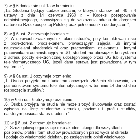
7) w § 6 dodaje się ust.1a w brzmieniu:
„1a. Studenci będący cudzoziemcami, o których stanowi art. 40 § 4
ustawy z dnia 14 czerwca 1960 r. – Kodeks postępowania
administracyjnego, zobowiązani są do wskazania adresu do doręczeń
na terenie Rzeczpospolitej Polskiej oraz pełnomocnika do doręczeń.”;
8) w § 6 ust. 2 otrzymuje brzmienie:
„2. W sprawach związanych z tokiem studiów, przy kontaktowaniu się
z prorektorem, prodziekanem, prowadzącym zajęcia lub innymi
nauczycielami akademickimi oraz pracownikami dziekanatu i innymi
pracownikami administracyjnymi UG, student ma obowiązek korzystania
z adresu poczty elektronicznej udostępnionego przez UG lub systemu
teleinformatycznego UG, jeżeli dana sprawa jest prowadzona w tym
systemie.”;
9) w § 6a ust. 1 otrzymuje brzmienie:
„1. Osoba przyjęta na studia ma obowiązek złożenia ślubowania, za
pośrednictwem systemu teleinformatycznego, w terminie 14 dni od dnia
rozpoczęcia studiów.”;
10) w § 6a ust. 6 otrzymuje brzmienie:
„6. Osoba przyjęta na studia nie może złożyć ślubowania oraz zostać
wpisana na listę studentów kierunku, poziomu i profilu studiów,
na którym posiada status studenta.”;
11) w § 8 ust. 2 otrzymuje brzmienie:
„2. Szczegółową organizację roku akademickiego dla wszystkich
poziomów, profili i form studiów prowadzonych przez wydział określa
i podaje do wiadomości dziekan, po zasięgnięciu opinii właściwego