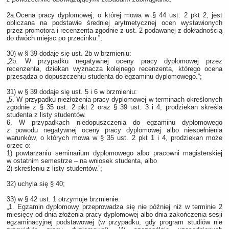
2a.Ocena pracy dyplomowej, o której mowa w § 44 ust. 2 pkt 2, jest
obliczana na podstawie średniej arytmetycznej ocen wystawionych
przez promotora i recenzenta zgodnie z ust. 2 podawanej z dokładnością
do dwóch miejsc po przecinku.”;
30) w § 39 dodaje się ust. 2b w brzmieniu:
„2b. W przypadku negatywnej oceny pracy dyplomowej przez
recenzenta, dziekan wyznacza kolejnego recenzenta, którego ocena
przesądza o dopuszczeniu studenta do egzaminu dyplomowego.”;
31) w § 39 dodaje się ust. 5 i 6 w brzmieniu:
„5. W przypadku niezłożenia pracy dyplomowej w terminach określonych
zgodnie z § 35 ust. 2 pkt 2 oraz § 39 ust. 3 i 4, prodziekan skreśla
studenta z listy studentów.
6. W przypadkach niedopuszczenia do egzaminu dyplomowego
z powodu negatywnej oceny pracy dyplomowej albo niespełnienia
warunków, o których mowa w § 35 ust. 2 pkt 1 i 4, prodziekan może
orzec o:
1) powtarzaniu seminarium dyplomowego albo pracowni magisterskiej
w ostatnim semestrze ‒ na wniosek studenta, albo
2) skreśleniu z listy studentów.”;
32) uchyla się § 40;
33) w § 42 ust. 1 otrzymuje brzmienie:
„1. Egzamin dyplomowy przeprowadza się nie później niż w terminie 2
miesięcy od dnia złożenia pracy dyplomowej albo dnia zakończenia sesji
egzaminacyjnej podstawowej (w przypadku, gdy program studiów nie