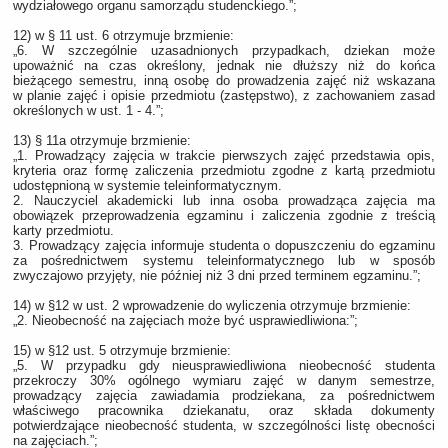
wydziałowego organu samorządu studenckiego.”;
12) w § 11 ust. 6 otrzymuje brzmienie:
„6. W szczególnie uzasadnionych przypadkach, dziekan może
upoważnić na czas określony, jednak nie dłuższy niż do końca
bieżącego semestru, inną osobę do prowadzenia zajęć niż wskazana
w planie zajęć i opisie przedmiotu (zastępstwo), z zachowaniem zasad
określonych w ust. 1 - 4.”;
13) § 11a otrzymuje brzmienie:
„1. Prowadzący zajęcia w trakcie pierwszych zajęć przedstawia opis,
kryteria oraz formę zaliczenia przedmiotu zgodne z kartą przedmiotu
udostępnioną w systemie teleinformatycznym.
2. Nauczyciel akademicki lub inna osoba prowadząca zajęcia ma
obowiązek przeprowadzenia egzaminu i zaliczenia zgodnie z treścią
karty przedmiotu.
3. Prowadzący zajęcia informuje studenta o dopuszczeniu do egzaminu
za pośrednictwem systemu teleinformatycznego lub w sposób
zwyczajowo przyjęty, nie później niż 3 dni przed terminem egzaminu.”;
14) w §12 w ust. 2 wprowadzenie do wyliczenia otrzymuje brzmienie:
„2. Nieobecność na zajęciach może być usprawiedliwiona:”;
15) w §12 ust. 5 otrzymuje brzmienie:
„5. W przypadku gdy nieusprawiedliwiona nieobecność studenta
przekroczy 30% ogólnego wymiaru zajęć w danym semestrze,
prowadzący zajęcia zawiadamia prodziekana, za pośrednictwem
właściwego pracownika dziekanatu, oraz składa dokumenty
potwierdzające nieobecność studenta, w szczególności listę obecności
na zajęciach.”;