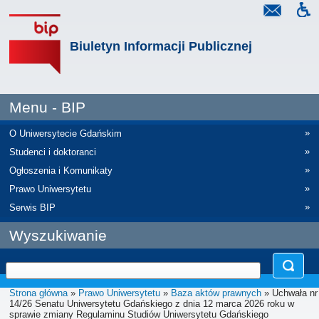
Biuletyn Informacji Publicznej
Menu - BIP
»
O Uniwersytecie Gdańskim
»
Studenci i doktoranci
»
Ogłoszenia i Komunikaty
»
Prawo Uniwersytetu
»
Serwis BIP
Wyszukiwanie
Strona główna
»
Prawo Uniwersytetu
»
Baza aktów prawnych
» Uchwała nr
14/26 Senatu Uniwersytetu Gdańskiego z dnia 12 marca 2026 roku w
sprawie zmiany Regulaminu Studiów Uniwersytetu Gdańskiego