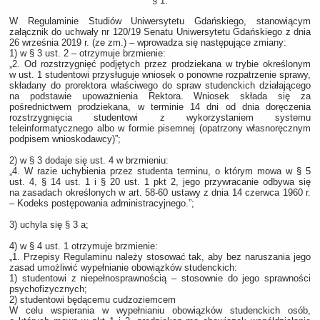
§ 1.
W Regulaminie Studiów Uniwersytetu Gdańskiego, stanowiącym
załącznik do uchwały nr 120/19 Senatu Uniwersytetu Gdańskiego z dnia
26 września 2019 r. (ze zm.) – wprowadza się następujące zmiany:
1) w § 3 ust. 2 – otrzymuje brzmienie:
„2. Od rozstrzygnięć podjętych przez prodziekana w trybie określonym
w ust. 1 studentowi przysługuje wniosek o ponowne rozpatrzenie sprawy,
składany do prorektora właściwego do spraw studenckich działającego
na podstawie upoważnienia Rektora. Wniosek składa się za
pośrednictwem prodziekana, w terminie 14 dni od dnia doręczenia
rozstrzygnięcia studentowi z wykorzystaniem systemu
teleinformatycznego albo w formie pisemnej (opatrzony własnoręcznym
podpisem wnioskodawcy)”;
2) w § 3 dodaje się ust. 4 w brzmieniu:
„4. W razie uchybienia przez studenta terminu, o którym mowa w § 5
ust. 4, § 14 ust. 1 i § 20 ust. 1 pkt 2, jego przywracanie odbywa się
na zasadach określonych w art. 58-60 ustawy z dnia 14 czerwca 1960 r.
– Kodeks postępowania administracyjnego.”;
3) uchyla się § 3 a;
4) w § 4 ust. 1 otrzymuje brzmienie:
„1. Przepisy Regulaminu należy stosować tak, aby bez naruszania jego
zasad umożliwić wypełnianie obowiązków studenckich:
1) studentowi z niepełnosprawnością – stosownie do jego sprawności
psychofizycznych;
2) studentowi będącemu cudzoziemcem
W celu wspierania w wypełnianiu obowiązków studenckich osób,