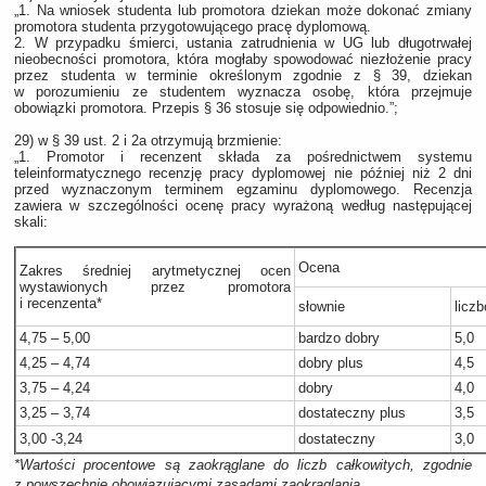
„1. Na wniosek studenta lub promotora dziekan może dokonać zmiany
promotora studenta przygotowującego pracę dyplomową.
2. W przypadku śmierci, ustania zatrudnienia w UG lub długotrwałej
nieobecności promotora, która mogłaby spowodować niezłożenie pracy
przez studenta w terminie określonym zgodnie z § 39, dziekan
w porozumieniu ze studentem wyznacza osobę, która przejmuje
obowiązki promotora. Przepis § 36 stosuje się odpowiednio.”;
29) w § 39 ust. 2 i 2a otrzymują brzmienie:
„1. Promotor i recenzent składa za pośrednictwem systemu
teleinformatycznego recenzję pracy dyplomowej nie później niż 2 dni
przed wyznaczonym terminem egzaminu dyplomowego. Recenzja
zawiera w szczególności ocenę pracy wyrażoną według następującej
skali:
Ocena
Zakres średniej arytmetycznej ocen
wystawionych przez promotora
i recenzenta*
słownie
licz
4,75 – 5,00
bardzo dobry
5,0
4,25 – 4,74
dobry plus
4,5
3,75 – 4,24
dobry
4,0
3,25 – 3,74
dostateczny plus
3,5
3,00 -3,24
dostateczny
3,0
*Wartości procentowe są zaokrąglane do liczb całkowitych, zgodnie
z powszechnie obowiązującymi zasadami zaokrąglania.