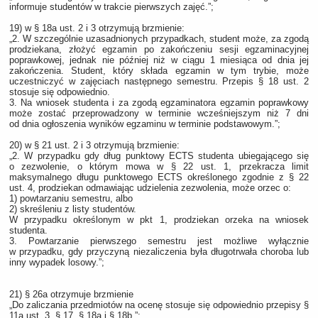
informuje studentów w trakcie pierwszych zajęć.”;
19) w § 18a ust. 2 i 3 otrzymują brzmienie:
„2. W szczególnie uzasadnionych przypadkach, student może, za zgodą
prodziekana, złożyć egzamin po zakończeniu sesji egzaminacyjnej
poprawkowej, jednak nie później niż w ciągu 1 miesiąca od dnia jej
zakończenia. Student, który składa egzamin w tym trybie, może
uczestniczyć w zajęciach następnego semestru. Przepis § 18 ust. 2
stosuje się odpowiednio.
3. Na wniosek studenta i za zgodą egzaminatora egzamin poprawkowy
może zostać przeprowadzony w terminie wcześniejszym niż 7 dni
od dnia ogłoszenia wyników egzaminu w terminie podstawowym.”;
20) w § 21 ust. 2 i 3 otrzymują brzmienie:
„2. W przypadku gdy dług punktowy ECTS studenta ubiegającego się
o zezwolenie, o którym mowa w § 22 ust. 1, przekracza limit
maksymalnego długu punktowego ECTS określonego zgodnie z § 22
ust. 4, prodziekan odmawiając udzielenia zezwolenia, może orzec o:
1) powtarzaniu semestru, albo
2) skreśleniu z listy studentów.
W przypadku określonym w pkt 1, prodziekan orzeka na wniosek
studenta.
3. Powtarzanie pierwszego semestru jest możliwe wyłącznie
w przypadku, gdy przyczyną niezaliczenia była długotrwała choroba lub
inny wypadek losowy.”;
21) § 26a otrzymuje brzmienie
„Do zaliczania przedmiotów na ocenę stosuje się odpowiednio przepisy §
11a ust. 3, § 17, § 18a i § 18b.”;