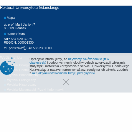
Rektorat Uniwersytetu Gdańskiego
Mapa
ul. prof. Marii Janion 7
80-309 Gdańsk
numery kont
NIP: 584-020-32-39
REGON: 000001330
tel. portiernia:
+ 48 58 523 30 00
Wydziały UG
Uprzejmie informujemy, że
używamy plików cookie (tzw.
ciasteczek)
i podobnych technologii w celach autoryzacji, zbierania
Wydział Biologii
statystyk i ułatwienia korzystania z serwisu Uniwersytetu Gdańskiego.
Korzystając z naszych stron wyrażasz zgodę na ich użycie, zgodnie
Wydział Chemii
z
aktualnymi ustawieniami Twojej przeglądarki
.
Wydział Ekonomiczny
Wydział Filologiczny
Wydział Historyczny
Wydział Matematyki, Fizyki i Informatyki
Wydział Nauk Społecznych
Wydział Oceanografii i Geografii
Wydział Prawa i Administracji
Wydział Zarządzania
Międzyuczelniany Wydział Biotechnologii
Biblioteka UG
Centrum Języków Obcych
Centrum Wychowania Fizycznego i Sportu