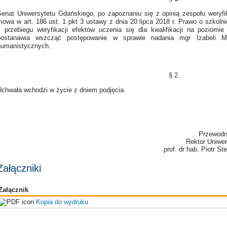
Senat Uniwersytetu Gdańskiego, po zapoznaniu się z opinią zespołu weryf
mowa w art. 186 ust. 1 pkt 3 ustawy z dnia 20 lipca 2018 r. Prawo o szkol
z przebiegu weryfikacji efektów uczenia się dla kwalifikacji na poziom
postanawia wszcząć postępowanie w sprawie nadania mgr Izabeli Ma
humanistycznych.
§ 2.
Uchwała wchodzi w życie z dniem podjęcia.
Przewodn
Rektor Uniwe
prof. dr hab. Piotr S
Załączniki
Załącznik
Kopia do wydruku