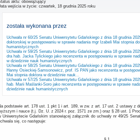
Status aktu: obowiązujący
Data wejścia w życie:
czwartek, 18 grudnia 2025 roku
została wykonana przez
Uchwała nr 60/25 Senatu Uniwersytetu Gdańskiego z dnia 18 grudnia 2025
doktorskiej w postępowaniu w sprawie nadania mgr Izabeli Mai stopnia do
humanistycznych
Uchwała nr 59/25 Senatu Uniwersytetu Gdańskiego z dnia 18 grudnia 202
dra hab. Jacka Tylickiego jako recenzenta w postępowaniu w sprawie nada
w dziedzinie nauk humanistycznych
Uchwała nr 58/25 Senatu Uniwersytetu Gdańskiego z dnia 18 grudnia 202
Hanny Osieckiej-Samsonowicz, prof. IS PAN jako recenzenta w postępowa
Mai stopnia doktora w dziedzinie nauk...
Uchwała nr 57/25 Senatu Uniwersytetu Gdańskiego z dnia 18 grudnia 2025
hab. Marii Maślanki-Soro jako recenzenta w postępowaniu w sprawie nada
dziedzinie nauk humanistycznych
a podstawie art. 178 ust. 1 pkt 1 i art. 189, w zw. z art. 17 ust. 2 ustawy z 
yższym i nauce (t.j. Dz. U. z 2024 r. poz. 1571 ze zm.) oraz § 28 ust. 1 P
w Uniwersytecie Gdańskim stanowiącej załącznik do uchwały nr 49/25 Sena
chwala się, co następuje:
§ 1.