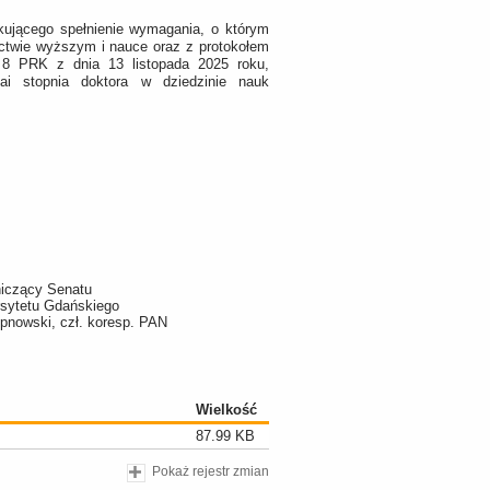
ikującego spełnienie wymagania, o którym
nictwie wyższym i nauce oraz z protokołem
ie 8 PRK z dnia 13 listopada 2025 roku,
i stopnia doktora w dziedzinie nauk
iczący Senatu
rsytetu Gdańskiego
tepnowski, czł. koresp. PAN
Wielkość
87.99 KB
Pokaż rejestr zmian