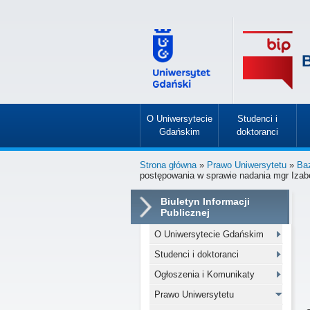
B
O Uniwersytecie
Studenci i
Gdańskim
doktoranci
»
»
Strona główna
»
Prawo Uniwersytetu
»
Ba
postępowania w sprawie nadania mgr Izabe
Biuletyn Informacji
Publicznej
O Uniwersytecie Gdańskim
Studenci i doktoranci
Ogłoszenia i Komunikaty
Prawo Uniwersytetu