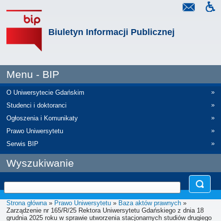
Biuletyn Informacji Publicznej
Menu - BIP
»
O Uniwersytecie Gdańskim
»
Studenci i doktoranci
»
Ogłoszenia i Komunikaty
»
Prawo Uniwersytetu
»
Serwis BIP
Wyszukiwanie
Strona główna
»
Prawo Uniwersytetu
»
Baza aktów prawnych
»
Zarządzenie nr 165/R/25 Rektora Uniwersytetu Gdańskiego z dnia 18
grudnia 2025 roku w sprawie utworzenia stacjonarnych studiów drugiego