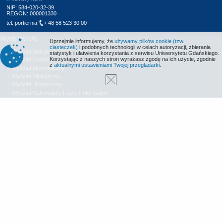
NIP: 584-020-32-39
REGON: 000001330
tel. portiernia:
+ 48 58 523 30 00
Wydziały UG
Uprzejmie informujemy, że
używamy plików cookie (tzw.
ciasteczek)
i podobnych technologii w celach autoryzacji, zbierania
Wydział Biologii
statystyk i ułatwienia korzystania z serwisu Uniwersytetu Gdańskiego.
Korzystając z naszych stron wyrażasz zgodę na ich użycie, zgodnie
Wydział Chemii
z
aktualnymi ustawieniami Twojej przeglądarki
.
Wydział Ekonomiczny
Wydział Filologiczny
Wydział Historyczny
Wydział Matematyki, Fizyki i Informatyki
Wydział Nauk Społecznych
Wydział Oceanografii i Geografii
Wydział Prawa i Administracji
Wydział Zarządzania
Międzyuczelniany Wydział Biotechnologii
Biblioteka UG
Centrum Języków Obcych
Centrum Wychowania Fizycznego i Sportu
Wydawnictwo UG
Biuro Karier UG
Deklaracja dostępności
Radio MORS
Informacje o stronie WWW
Identyfikacja wizualna