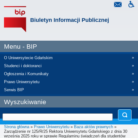
Biuletyn Informacji Publicznej
Menu - BIP
»
O Uniwersytecie Gdańskim
»
Studenci i doktoranci
»
Ogłoszenia i Komunikaty
»
Prawo Uniwersytetu
»
Serwis BIP
Wyszukiwanie
Strona główna
»
Prawo Uniwersytetu
»
Baza aktów prawnych
»
Zarządzenie nr 125/R/25 Rektora Uniwersytetu Gdańskiego z dnia 30
września 2025 roku w sprawie Regulaminu świadczeń dla studentów