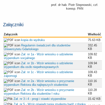
prof. dr hab. Piotr Stepnowski, czł.
koresp. PAN
Załączniki
Załącznik
Wielkość
kopia do wydruku
75.63 KB
Regulamin świadczeń dla studentów
332.45
KB
Uniwersytetu Gdańskiego
Zał. nr 1a - Wzór wniosku o udzielenie
109.82
KB
stypendium socjalnego
Zał. nr 1b - Wzór wniosku o udzielenie
109.94
KB
stypendium dla osób niepełnosprawnych
Zał. nr 1c - Wzór wniosku o udzielenie
109.43
KB
zapomogi
Zał. nr 2a - Wzór wniosku o przyznanie
110.16
KB
stypendium Rektora dla najlepszych studentów
Zał. nr 2b - Wzór wniosku o przyznanie
110.28
KB
stypendium Rektora dla studentów I roku
Zał. nr 3 i 4 - progi i stawki stypendiów
15.42 KB
Zał. nr 5 - Wzór oświadczenia studenta bądź członka