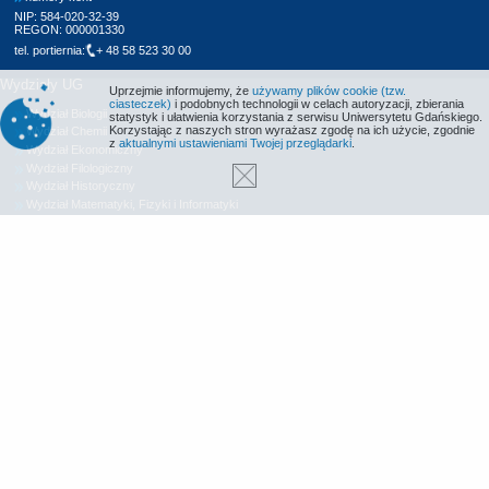
NIP: 584-020-32-39
REGON: 000001330
tel. portiernia:
+ 48 58 523 30 00
Wydziały UG
Uprzejmie informujemy, że
używamy plików cookie (tzw.
ciasteczek)
i podobnych technologii w celach autoryzacji, zbierania
Wydział Biologii
statystyk i ułatwienia korzystania z serwisu Uniwersytetu Gdańskiego.
Korzystając z naszych stron wyrażasz zgodę na ich użycie, zgodnie
Wydział Chemii
z
aktualnymi ustawieniami Twojej przeglądarki
.
Wydział Ekonomiczny
Wydział Filologiczny
Wydział Historyczny
Wydział Matematyki, Fizyki i Informatyki
Wydział Nauk Społecznych
Wydział Oceanografii i Geografii
Wydział Prawa i Administracji
Wydział Zarządzania
Międzyuczelniany Wydział Biotechnologii
Biblioteka UG
Centrum Języków Obcych
Centrum Wychowania Fizycznego i Sportu
Wydawnictwo UG
Biuro Karier UG
Deklaracja dostępności
Radio MORS
Informacje o stronie WWW
Identyfikacja wizualna