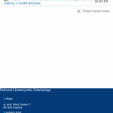
16.82 KB
rodziny o źródle dochodu
Pokaż rejestr zmian
Rektorat Uniwersytetu Gdańskiego
Mapa
ul. prof. Marii Janion 7
80-309 Gdańsk
numery kont