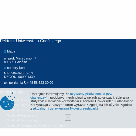
Rektorat Uniwersytetu Gdańskiego
Mapa
ul. prof. Marii Janion 7
80-309 Gdańsk
numery kont
NIP: 584-020-32-39
REGON: 000001330
tel. portiernia:
+ 48 58 523 30 00
Wydziały UG
Uprzejmie informujemy, że
używamy plików cookie (tzw.
ciasteczek)
i podobnych technologii w celach autoryzacji, zbierania
Wydział Biologii
statystyk i ułatwienia korzystania z serwisu Uniwersytetu Gdańskiego.
Korzystając z naszych stron wyrażasz zgodę na ich użycie, zgodnie
Wydział Chemii
z
aktualnymi ustawieniami Twojej przeglądarki
.
Wydział Ekonomiczny
Wydział Filologiczny
Wydział Historyczny
Wydział Matematyki, Fizyki i Informatyki
Wydział Nauk Społecznych
Wydział Oceanografii i Geografii