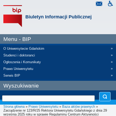
Biuletyn Informacji Publicznej
Menu - BIP
»
O Uniwersytecie Gdańskim
»
Studenci i doktoranci
»
Ogłoszenia i Komunikaty
»
Prawo Uniwersytetu
»
Serwis BIP
Wyszukiwanie
Strona główna
»
Prawo Uniwersytetu
»
Baza aktów prawnych
»
Zarządzenie nr 123/R/25 Rektora Uniwersytetu Gdańskiego z dnia 29
września 2025 roku w sprawie Regulaminu Centrum Aktywności