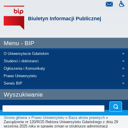
Biuletyn Informacji Publicznej
Menu - BIP
»
O Uniwersytecie Gdańskim
»
Studenci i doktoranci
»
Ogłoszenia i Komunikaty
»
Prawo Uniwersytetu
»
Serwis BIP
Wyszukiwanie
Strona główna
»
Prawo Uniwersytetu
»
Baza aktów prawnych
»
Zarządzenie nr 120/R/25 Rektora Uniwersytetu Gdańskiego z dnia 29
września 2025 roku w sprawie zmian w strukturze administracji