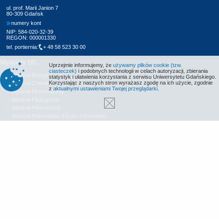
ul. prof. Marii Janion 7
80-309 Gdańsk
numery kont
NIP: 584-020-32-39
REGON: 000001330
tel. portiernia:
+ 48 58 523 30 00
Wydziały UG
Uprzejmie informujemy, że
używamy plików cookie (tzw.
ciasteczek)
i podobnych technologii w celach autoryzacji, zbierania
Wydział Biologii
statystyk i ułatwienia korzystania z serwisu Uniwersytetu Gdańskiego.
Korzystając z naszych stron wyrażasz zgodę na ich użycie, zgodnie
Wydział Chemii
z
aktualnymi ustawieniami Twojej przeglądarki
.
Wydział Ekonomiczny
Wydział Filologiczny
Wydział Historyczny
Wydział Matematyki, Fizyki i Informatyki
Wydział Nauk Społecznych
Wydział Oceanografii i Geografii
Wydział Prawa i Administracji
Wydział Zarządzania
Międzyuczelniany Wydział Biotechnologii
Biblioteka UG
Centrum Języków Obcych
Centrum Wychowania Fizycznego i Sportu
Wydawnictwo UG
Biuro Karier UG
Deklaracja dostępności
Radio MORS