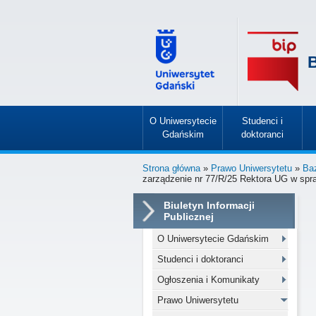
B
O Uniwersytecie
Studenci i
Gdańskim
doktoranci
»
»
Strona główna
»
Prawo Uniwersytetu
»
Ba
zarządzenie nr 77/R/25 Rektora UG w spr
Biuletyn Informacji
Publicznej
O Uniwersytecie Gdańskim
Studenci i doktoranci
Ogłoszenia i Komunikaty
Prawo Uniwersytetu