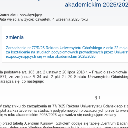
akademickim 2025/20
Status aktu: obowiązujący
Data wejścia w życie:
czwartek, 4 września 2025 roku
zmienia
Zarządzenie nr 77/R/25 Rektora Uniwersytetu Gdańskiego z dnia 22 maja
za kształcenie na studiach podyplomowych prowadzonych przez Uniwersy
rozpoczynających się w roku akademickim 2025/2026
a podstawie art. 163 ust. 2 ustawy z 20 lipca 2018 r. – Prawo o szkolnictwie
1571, ze zm.) oraz § 34 ust. 2 pkt 2 i 20 Statutu Uniwersytetu Gdańskie
arządza się, co następuje:
§ 1.
W załączniku do zarządzenia nr 77/R/25 Rektora Uniwersytetu Gdańskiego z d
opłat za kształcenie na studiach podyplomowych prowadzonych przez Uniwers
się w roku akademickim 2025/2026 wprowadza się następujące zmiany:
1) przed tabelą „Centrum Kursów i Szkoleń” dodaje się tabelę „Centrum Bada
wiersz dotyczący Studiów Podyplomowych Edukacja na rzecz zrównoważonego