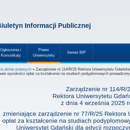
iuletyn Informacji Publicznej
Ogłoszenia i
Prawo
Serwis BIP
Komunikaty
Uniwersytetu
»
»
»
za aktów prawnych
» Zarządzenie nr 114/R/25 Rektora Uniwersytetu Gdańskie
awie wysokości opłat za kształcenie na studiach podyplomowych prowadzonyc
Zarządzenie nr 114/R/
Rektora Uniwersytetu Gdań
z dnia
4 września 2025 r
zmieniające zarządzenie nr 77/R/25 Rektora
opłat za kształcenie na studiach podyplomo
Uniwersytet Gdański dla edycji rozpoczy