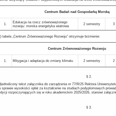
Centrum Badań nad Gospodarką Morską
Edukacja na rzecz zrównoważonego
1.
2 semestry
3 
rozwoju: morska energetyka wiatrowa
2) tabela „Centrum Zrównoważonego Rozwoju” otrzymuje brzmienie:
Centrum Zrównoważonego Rozwoju
1.
Mitygacja i adaptacja do zmiany klimatu
2 semestry
2 
”
§ 2.
Ujednolicony tekst załącznika do zarządzenia nr 77/R/25 Rektora Uniwersytet
w sprawie wysokości opłat za kształcenie na studiach podyplomowych prowa
edycji rozpoczynających się w roku akademickim 2025/2026, stanowi załączni
§ 3.