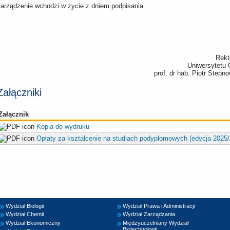
arządzenie wchodzi w życie z dniem podpisania.
Rekt
Uniwersytetu
prof. dr hab. Piotr Stepn
Załączniki
Załącznik
Kopia do wydruku
Opłaty za kształcenie na studiach podyplomowych (edycja 2025
Wydział Biologii
Wydział Prawa i Administracji
Wydział Chemii
Wydział Zarządzania
Wydział Ekonomiczny
Międzyuczelniany Wydział
Biotechnologii