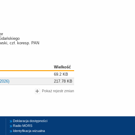
or
 Gdańskiego
owski, czł. koresp. PAN
Wielkość
69.2 KB
/2026)
217.78 KB
Pokaż rejestr zmian
Deklaracja dostępności
Radio MORS
Identyfikacja wizualna