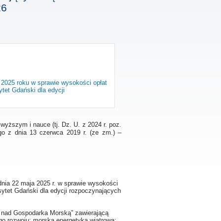
26
 2025 roku w sprawie wysokości opłat
tet Gdański dla edycji
 wyższym i nauce (tj. Dz. U. z 2024 r. poz.
go z dnia 13 czerwca 2019 r. (ze zm.) –
nia 22 maja 2025 r. w sprawie wysokości
ytet Gdański dla edycji rozpoczynających
ń nad Gospodarka Morską” zawierającą
 rozwoju: morska energetyka wiatrowa: