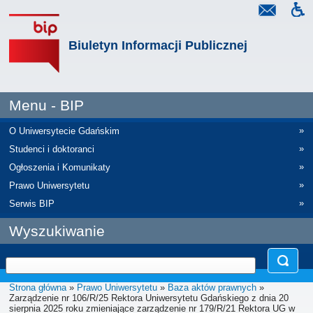
Biuletyn Informacji Publicznej
Menu - BIP
»
O Uniwersytecie Gdańskim
»
Studenci i doktoranci
»
Ogłoszenia i Komunikaty
»
Prawo Uniwersytetu
»
Serwis BIP
Wyszukiwanie
Strona główna
»
Prawo Uniwersytetu
»
Baza aktów prawnych
»
Zarządzenie nr 106/R/25 Rektora Uniwersytetu Gdańskiego z dnia 20
sierpnia 2025 roku zmieniające zarządzenie nr 179/R/21 Rektora UG w