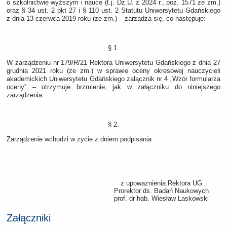
o szkolnictwie wyższym i nauce (t.j. Dz.U. z 2024 r., poz. 1571 ze zm.)
oraz § 34 ust. 2 pkt 27 i § 110 ust. 2 Statutu Uniwersytetu Gdańskiego
z dnia 13 czerwca 2019 roku (ze zm.) – zarządza się, co następuje:
§ 1.
W zarządzeniu nr 179/R/21 Rektora Uniwersytetu Gdańskiego z dnia 27
grudnia 2021 roku (ze zm.) w sprawie oceny okresowej nauczycieli
akademickich Uniwersytetu Gdańskiego załącznik nr 4 „Wzór formularza
oceny” – otrzymuje brzmienie, jak w załączniku do niniejszego
zarządzenia.
§ 2.
Zarządzenie wchodzi w życie z dniem podpisania.
z upoważnienia Rektora UG
Prorektor ds. Badań Naukowych
prof. dr hab. Wiesław Laskowski
Załączniki