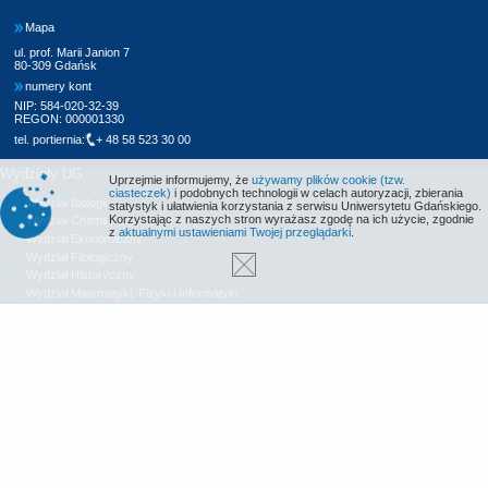
Mapa
ul. prof. Marii Janion 7
80-309 Gdańsk
numery kont
NIP: 584-020-32-39
REGON: 000001330
tel. portiernia:
+ 48 58 523 30 00
Wydziały UG
Uprzejmie informujemy, że
używamy plików cookie (tzw.
ciasteczek)
i podobnych technologii w celach autoryzacji, zbierania
Wydział Biologii
statystyk i ułatwienia korzystania z serwisu Uniwersytetu Gdańskiego.
Korzystając z naszych stron wyrażasz zgodę na ich użycie, zgodnie
Wydział Chemii
z
aktualnymi ustawieniami Twojej przeglądarki
.
Wydział Ekonomiczny
Wydział Filologiczny
Wydział Historyczny
Wydział Matematyki, Fizyki i Informatyki
Wydział Nauk Społecznych
Wydział Oceanografii i Geografii
Wydział Prawa i Administracji
Wydział Zarządzania
Międzyuczelniany Wydział Biotechnologii
Biblioteka UG
Centrum Języków Obcych
Centrum Wychowania Fizycznego i Sportu
Wydawnictwo UG
Biuro Karier UG