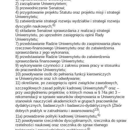
2) zarządzanie Uniwersytetem;
3) przewodniczenie Senatowi;
4) przygotowanie projektu Statutu oraz projektu misji i strategii
Uniwersytetu;
5) zatwierdzanie strategii rozwoju wydziałów i strategii rozwoju
6)
dyscyplin naukowych;
6) składanie Senatowi sprawozdania z realizacji strategii
Uniwersytetu, po uprzednim zasięgnięciu opinii Rady
Uniwersytetu;
7) przedstawianie Radzie Uniwersytetu do zaopiniowania planu
rzeczowo-finansowego Uniwersytetu oraz do zatwierdzenia
sprawozdania z jego wykonania;
8) przedstawianie Radzie Uniwersytetu do zatwierdzenia
sprawozdania finansowego Uniwersytetu;
9) wykonywanie czynności z zakresu prawa pracy w stosunku
do pracowników Uniwersytetu;
10) powoływanie osób do pełnienia funkcji kierowniczych
w Uniwersytecie oraz ich odwoływanie;
11) określanie, po zasięgnięciu opinii związków zawodowych,
6)
szczegółowych zasad polityki kadrowej Uniwersytetu
oraz –
przy uwzględnieniu projektów, o których mowa w § 74a pkt 3 –
rekomendacji w sprawie warunków obejmowania w Uniwersytecie
stanowisk nauczycieli akademickich w grupach pracowników
dydaktycznych, badawczych i badawczo-dydaktycznych (Zbiór
13)
dobrych praktyk w zatrudnianiu i awansowaniu)
;
6)
11a) prowadzenie polityki kadrowej Uniwersytetu;
12) powoływanie rzeczników dyscyplinarnych, rzecznika do spraw
rzetelności naukowej oraz rzecznika do spraw równego
6)