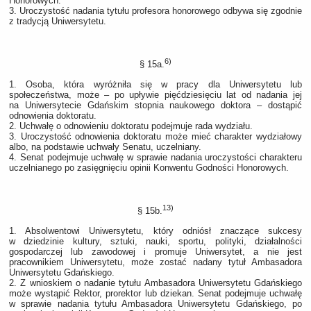
Honorowych.
3. Uroczystość nadania tytułu profesora honorowego odbywa się zgodnie
z tradycją Uniwersytetu.
6)
§ 15a.
1. Osoba, która wyróżniła się w pracy dla Uniwersytetu lub
społeczeństwa, może – po upływie pięćdziesięciu lat od nadania jej
na Uniwersytecie Gdańskim stopnia naukowego doktora – dostąpić
odnowienia doktoratu.
2. Uchwałę o odnowieniu doktoratu podejmuje rada wydziału.
3. Uroczystość odnowienia doktoratu może mieć charakter wydziałowy
albo, na podstawie uchwały Senatu, uczelniany.
4. Senat podejmuje uchwałę w sprawie nadania uroczystości charakteru
uczelnianego po zasięgnięciu opinii Konwentu Godności Honorowych.
13)
§ 15b.
1. Absolwentowi Uniwersytetu, który odniósł znaczące sukcesy
w dziedzinie kultury, sztuki, nauki, sportu, polityki, działalności
gospodarczej lub zawodowej i promuje Uniwersytet, a nie jest
pracownikiem Uniwersytetu, może zostać nadany tytuł Ambasadora
Uniwersytetu Gdańskiego.
2. Z wnioskiem o nadanie tytułu Ambasadora Uniwersytetu Gdańskiego
może wystąpić Rektor, prorektor lub dziekan. Senat podejmuje uchwałę
w sprawie nadania tytułu Ambasadora Uniwersytetu Gdańskiego, po