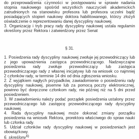
do przeprowadzenia czynności w postępowaniu w sprawie nadania
stopnia naukowego spośród wszystkich nauczycieli akademickich
zatrudnionych na stanowisku profesora lub profesora uczelni bądź
posiadających stopień naukowy doktora habilitowanego, którzy złożyli
oświadczenie o reprezentowaniu danej dyscypliny naukowej.
3. Organizację i tryb pracy rady dyscypliny naukowej ustala regulamin
określony przez Rektora i zatwierdzony przez Senat
§ 31.
1. Posiedzenia rady dyscypliny naukowej zwołuje jej przewodniczący lub
z jego upoważnienia zastępca przewodniczącego. Nadzwyczajne
posiedzenia rady zwołuje przewodniczący lub zastępca
przewodniczącego rady z własnej inicjatywy lub na wniosek co najmniej
2 członków rady, w terminie 14 dni od dnia zgłoszenia wniosku.
2. Z wyjątkiem nagłych przypadków, zawiadomienie o posiedzeniu rady
dyscypliny naukowej, pisemne lub za pomocą poczty elektronicznej,
powinno być doręczone członkom rady, nie później niż na 5 dni przed
posiedzeniem.
3. W zawiadomieniu należy podać porządek posiedzenia ustalony przez
przewodniczącego lub zastępcę przewodniczącego rady dyscypliny
naukowej.
4. Rada dyscypliny naukowej może dokonać zmiany porządku
posiedzenia na wniosek Rektora, prorektora właściwego do spraw nauki
lub członka rady.
5. Udział członków rady dyscypliny naukowej w posiedzeniach jest
obowiązkowy.
6)
6. skreślony