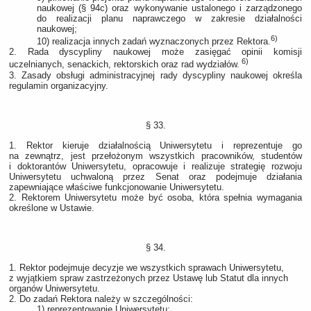
naukowej (§ 94c) oraz wykonywanie ustalonego i zarządzonego
do realizacji planu naprawczego w zakresie działalności
naukowej;
6)
10) realizacja innych zadań wyznaczonych przez Rektora.
2. Rada dyscypliny naukowej może zasięgać opinii komisji
6)
uczelnianych, senackich, rektorskich oraz rad wydziałów.
3. Zasady obsługi administracyjnej rady dyscypliny naukowej określa
regulamin organizacyjny.
§ 33.
1. Rektor kieruje działalnością Uniwersytetu i reprezentuje go
na zewnątrz, jest przełożonym wszystkich pracowników, studentów
i doktorantów Uniwersytetu, opracowuje i realizuje strategię rozwoju
Uniwersytetu uchwaloną przez Senat oraz podejmuje działania
zapewniające właściwe funkcjonowanie Uniwersytetu.
2. Rektorem Uniwersytetu może być osoba, która spełnia wymagania
określone w Ustawie.
§ 34.
1. Rektor podejmuje decyzje we wszystkich sprawach Uniwersytetu,
z wyjątkiem spraw zastrzeżonych przez Ustawę lub Statut dla innych
organów Uniwersytetu.
2. Do zadań Rektora należy w szczególności:
1) reprezentowanie Uniwersytetu;