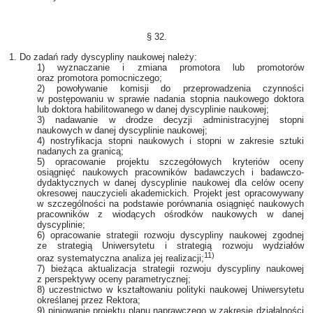
§ 32.
1. Do zadań rady dyscypliny naukowej należy:
1) wyznaczanie i zmiana promotora lub promotorów
oraz promotora pomocniczego;
2) powoływanie komisji do przeprowadzenia czynności
w postępowaniu w sprawie nadania stopnia naukowego doktora
lub doktora habilitowanego w danej dyscyplinie naukowej;
3) nadawanie w drodze decyzji administracyjnej stopni
naukowych w danej dyscyplinie naukowej;
4) nostryfikacja stopni naukowych i stopni w zakresie sztuki
nadanych za granicą;
5) opracowanie projektu szczegółowych kryteriów oceny
osiągnięć naukowych pracowników badawczych i badawczo-
dydaktycznych w danej dyscyplinie naukowej dla celów oceny
okresowej nauczycieli akademickich. Projekt jest opracowywany
w szczególności na podstawie porównania osiągnięć naukowych
pracowników z wiodących ośrodków naukowych w danej
dyscyplinie;
6) opracowanie strategii rozwoju dyscypliny naukowej zgodnej
ze strategią Uniwersytetu i strategią rozwoju wydziałów
11)
oraz systematyczna analiza jej realizacji;
7) bieżąca aktualizacja strategii rozwoju dyscypliny naukowej
z perspektywy oceny parametrycznej;
8) uczestnictwo w kształtowaniu polityki naukowej Uniwersytetu
określanej przez Rektora;
9) piniowanie projektu planu naprawczego w zakresie działalności