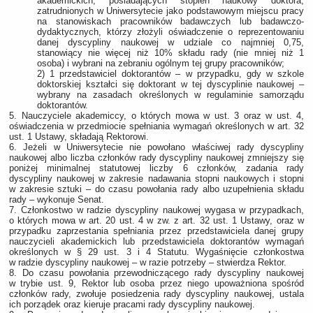
akademickich, posiadających stopień naukowy doktora,
zatrudnionych w Uniwersytecie jako podstawowym miejscu pracy
na stanowiskach pracowników badawczych lub badawczo-
dydaktycznych, którzy złożyli oświadczenie o reprezentowaniu
danej dyscypliny naukowej w udziale co najmniej 0,75,
stanowiący nie więcej niż 10% składu rady (nie mniej niż 1
osoba) i wybrani na zebraniu ogólnym tej grupy pracowników;
2) 1 przedstawiciel doktorantów – w przypadku, gdy w szkole
doktorskiej kształci się doktorant w tej dyscyplinie naukowej –
wybrany na zasadach określonych w regulaminie samorządu
doktorantów.
5. Nauczyciele akademiccy, o których mowa w ust. 3 oraz w ust. 4,
oświadczenia w przedmiocie spełniania wymagań określonych w art. 32
ust. 1 Ustawy, składają Rektorowi.
6. Jeżeli w Uniwersytecie nie powołano właściwej rady dyscypliny
naukowej albo liczba członków rady dyscypliny naukowej zmniejszy się
poniżej minimalnej statutowej liczby 6 członków, zadania rady
dyscypliny naukowej w zakresie nadawania stopni naukowych i stopni
w zakresie sztuki – do czasu powołania rady albo uzupełnienia składu
rady – wykonuje Senat.
7. Członkostwo w radzie dyscypliny naukowej wygasa w przypadkach,
o których mowa w art. 20 ust. 4 w zw. z art. 32 ust. 1 Ustawy, oraz w
przypadku zaprzestania spełniania przez przedstawiciela danej grupy
nauczycieli akademickich lub przedstawiciela doktorantów wymagań
określonych w § 29 ust. 3 i 4 Statutu. Wygaśnięcie członkostwa
w radzie dyscypliny naukowej – w razie potrzeby – stwierdza Rektor.
8. Do czasu powołania przewodniczącego rady dyscypliny naukowej
w trybie ust. 9, Rektor lub osoba przez niego upoważniona spośród
członków rady, zwołuje posiedzenia rady dyscypliny naukowej, ustala
ich porządek oraz kieruje pracami rady dyscypliny naukowej.