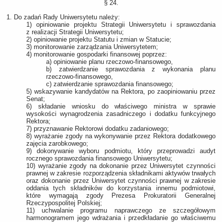
§ 24.
1. Do zadań Rady Uniwersytetu należy:
1) opiniowanie projektu Strategii Uniwersytetu i sprawozdania
z realizacji Strategii Uniwersytetu;
2) opiniowanie projektu Statutu i zmian w Statucie;
3) monitorowanie zarządzania Uniwersytetem;
4) monitorowanie gospodarki finansowej poprzez:
a) opiniowanie planu rzeczowo-finansowego,
b) zatwierdzanie sprawozdania z wykonania planu
rzeczowo-finansowego,
c) zatwierdzanie sprawozdania finansowego;
5) wskazywanie kandydatów na Rektora, po zaopiniowaniu przez
Senat;
6) składanie wniosku do właściwego ministra w sprawie
wysokości wynagrodzenia zasadniczego i dodatku funkcyjnego
Rektora;
7) przyznawanie Rektorowi dodatku zadaniowego;
8) wyrażanie zgody na wykonywanie przez Rektora dodatkowego
zajęcia zarobkowego;
9) dokonywanie wyboru podmiotu, który przeprowadzi audyt
rocznego sprawozdania finansowego Uniwersytetu;
10) wyrażanie zgody na dokonanie przez Uniwersytet czynności
prawnej w zakresie rozporządzenia składnikami aktywów trwałych
oraz dokonanie przez Uniwersytet czynności prawnej w zakresie
oddania tych składników do korzystania innemu podmiotowi,
które wymagają zgody Prezesa Prokuratorii Generalnej
Rzeczypospolitej Polskiej;
11) uchwalanie programu naprawczego ze szczegółowym
harmonogramem jego wdrażania i przedkładanie go właściwemu