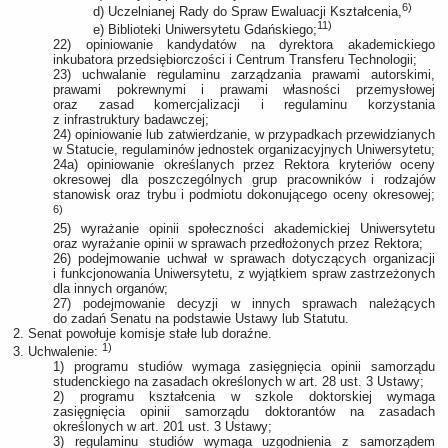
6)
d) Uczelnianej Rady do Spraw Ewaluacji Kształcenia,
11)
e) Biblioteki Uniwersytetu Gdańskiego;
22) opiniowanie kandydatów na dyrektora akademickiego
inkubatora przedsiębiorczości i Centrum Transferu Technologii;
23) uchwalanie regulaminu zarządzania prawami autorskimi,
prawami pokrewnymi i prawami własności przemysłowej
oraz zasad komercjalizacji i regulaminu korzystania
z infrastruktury badawczej;
24) opiniowanie lub zatwierdzanie, w przypadkach przewidzianych
w Statucie, regulaminów jednostek organizacyjnych Uniwersytetu;
24a) opiniowanie określanych przez Rektora kryteriów oceny
okresowej dla poszczególnych grup pracowników i rodzajów
stanowisk oraz trybu i podmiotu dokonującego oceny okresowej;
6)
25) wyrażanie opinii społeczności akademickiej Uniwersytetu
oraz wyrażanie opinii w sprawach przedłożonych przez Rektora;
26) podejmowanie uchwał w sprawach dotyczących organizacji
i funkcjonowania Uniwersytetu, z wyjątkiem spraw zastrzeżonych
dla innych organów;
27) podejmowanie decyzji w innych sprawach należących
do zadań Senatu na podstawie Ustawy lub Statutu.
2. Senat powołuje komisje stałe lub doraźne.
1)
3. Uchwalenie:
1) programu studiów wymaga zasięgnięcia opinii samorządu
studenckiego na zasadach określonych w art. 28 ust. 3 Ustawy;
2) programu kształcenia w szkole doktorskiej wymaga
zasięgnięcia opinii samorządu doktorantów na zasadach
określonych w art. 201 ust. 3 Ustawy;
3) regulaminu studiów wymaga uzgodnienia z samorządem