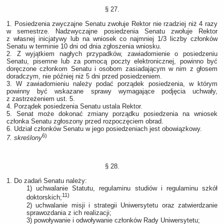
§ 27.
1. Posiedzenia zwyczajne Senatu zwołuje Rektor nie rzadziej niż 4 razy
w semestrze. Nadzwyczajne posiedzenia Senatu zwołuje Rektor
z własnej inicjatywy lub na wniosek co najmniej 1/3 liczby członków
Senatu w terminie 10 dni od dnia zgłoszenia wniosku.
2. Z wyjątkiem nagłych przypadków, zawiadomienie o posiedzeniu
Senatu, pisemne lub za pomocą poczty elektronicznej, powinno być
doręczone członkom Senatu i osobom zasiadającym w nim z głosem
doradczym, nie później niż 5 dni przed posiedzeniem.
3. W zawiadomieniu należy podać porządek posiedzenia, w którym
powinny być wskazane sprawy wymagające podjęcia uchwały,
z zastrzeżeniem ust. 5.
4. Porządek posiedzenia Senatu ustala Rektor.
5. Senat może dokonać zmiany porządku posiedzenia na wniosek
członka Senatu zgłoszony przed rozpoczęciem obrad.
6. Udział członków Senatu w jego posiedzeniach jest obowiązkowy.
6)
7. skreślony
§ 28.
1. Do zadań Senatu należy:
1) uchwalanie Statutu, regulaminu studiów i regulaminu szkół
11)
doktorskich;
2) uchwalanie misji i strategii Uniwersytetu oraz zatwierdzanie
sprawozdania z ich realizacji;
3) powoływanie i odwoływanie członków Rady Uniwersytetu;