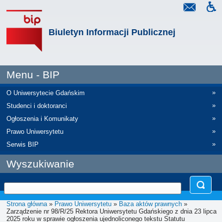
Biuletyn Informacji Publicznej
Menu - BIP
»
O Uniwersytecie Gdańskim
»
Studenci i doktoranci
»
Ogłoszenia i Komunikaty
»
Prawo Uniwersytetu
»
Serwis BIP
Wyszukiwanie
Strona główna
»
Prawo Uniwersytetu
»
Baza aktów prawnych
»
Zarządzenie nr 98/R/25 Rektora Uniwersytetu Gdańskiego z dnia 23 lipca
2025 roku w sprawie ogłoszenia ujednoliconego tekstu Statutu