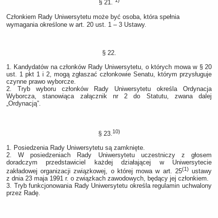
1)
§ 21.
Członkiem Rady Uniwersytetu może być osoba, która spełnia
wymagania określone w art. 20 ust. 1 – 3 Ustawy.
§ 22.
1. Kandydatów na członków Rady Uniwersytetu, o których mowa w § 20
ust. 1 pkt 1 i 2, mogą zgłaszać członkowie Senatu, którym przysługuje
czynne prawo wyborcze.
2. Tryb wyboru członków Rady Uniwersytetu określa Ordynacja
Wyborcza, stanowiąca załącznik nr 2 do Statutu, zwana dalej
„Ordynacją”.
10)
§ 23.
1. Posiedzenia Rady Uniwersytetu są zamknięte.
2. W posiedzeniach Rady Uniwersytetu uczestniczy z głosem
doradczym przedstawiciel każdej działającej w Uniwersytecie
(1)
zakładowej organizacji związkowej, o której mowa w art. 25
ustawy
z dnia 23 maja 1991 r. o związkach zawodowych, będący jej członkiem.
3. Tryb funkcjonowania Rady Uniwersytetu określa regulamin uchwalony
przez Radę.