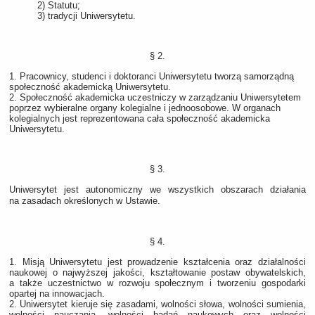
2) Statutu;
3) tradycji Uniwersytetu.
§ 2.
1. Pracownicy, studenci i doktoranci Uniwersytetu tworzą samorządną
społeczność akademicką Uniwersytetu.
2. Społeczność akademicka uczestniczy w zarządzaniu Uniwersytetem
poprzez wybieralne organy kolegialne i jednoosobowe. W organach
kolegialnych jest reprezentowana cała społeczność akademicka
Uniwersytetu.
§ 3.
Uniwersytet jest autonomiczny we wszystkich obszarach działania
na zasadach określonych w Ustawie.
§ 4.
1. Misją Uniwersytetu jest prowadzenie kształcenia oraz działalności
naukowej o najwyższej jakości, kształtowanie postaw obywatelskich,
a także uczestnictwo w rozwoju społecznym i tworzeniu gospodarki
opartej na innowacjach.
2. Uniwersytet kieruje się zasadami, wolności słowa, wolności sumienia,
wolności nauczania, wolności badań naukowych oraz wolności