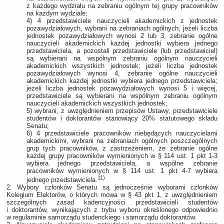
z każdego wydziału na zebraniu ogólnym tej grupy pracowników
na każdym wydziale;
4) 4 przedstawiciele nauczycieli akademickich z jednostek
pozawydziałowych, wybrani na zebraniach ogólnych; jeżeli liczba
jednostek pozawydziałowych wynosi 2 lub 3, zebranie ogólne
nauczycieli akademickich każdej jednostki wybiera jednego
przedstawiciela, a pozostali przedstawiciele (lub przedstawiciel)
są wybierani na wspólnym zebraniu ogólnym nauczycieli
akademickich wszystkich jednostek; jeżeli liczba jednostek
pozawydziałowych wynosi 4, zebranie ogólne nauczycieli
akademickich każdej jednostki wybiera jednego przedstawiciela;
jeżeli liczba jednostek pozawydziałowych wynosi 5 i więcej,
przedstawiciele są wybierani na wspólnym zebraniu ogólnym
nauczycieli akademickich wszystkich jednostek;
5) wybrani, z uwzględnieniem przepisów Ustawy, przedstawiciele
studentów i doktorantów stanowiący 20% statutowego składu
Senatu;
6) 4 przedstawiciele pracowników niebędących nauczycielami
akademickimi, wybrani na zebraniach ogólnych poszczególnych
grup tych pracowników, z zastrzeżeniem, że zebranie ogólne
każdej grupy pracowników wymienionych w § 114 ust. 1 pkt 1-3
wybiera jednego przedstawiciela, a wspólne zebranie
pracowników wymienionych w § 114 ust. 1 pkt 4-7 wybiera
11)
jednego przedstawiciela.
2. Wybory członków Senatu są jednocześnie wyborami członków
Kolegium Elektorów, o których mowa w § 43 pkt 1, z uwzględnieniem
szczególnych zasad kadencyjności przedstawicieli studentów
i doktorantów, wynikających z trybu wyboru określonego odpowiednio
w regulaminie samorządu studenckiego i samorządu doktorantów.