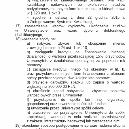
b) włączeniem do Zintegrowanego Systemu Kwalifikacji
kwalifikacji nadawanych po ukończeniu studiów
podyplomowych i innych form kształcenia, o których mowa
w § 123 ust. 1 pkt 3
– zgodnie z ustawą z dnia 22 grudnia 2015 r.
o Zintegrowanym Systemie Kwalifikacji;
17) zatwierdzanie wzorów dyplomów ukończenia studiów
w Uniwersytecie oraz wzoru dyplomu doktorskiego
i habilitacyjnego;
18) wyrażanie zgody na:
a) nabycie, zbycie lub obciążenie mienia,
z uwzględnieniem § 24 ust. 1 pkt 10,
b) zaciąganie kredytu na finansowanie bieżącej
działalności o wartości przekraczającej 15% przychodów
Uniwersytetu z działalności operacyjnej za poprzedni rok
obrotowy,
c) zaciąganie kredytu, innego niż określony w lit. b,
oraz pozyskiwanie innych form finansowania z okresem
spłaty przekraczającym dwa kolejne lata obrotowe,
d) przyjęcie darowizny, spadku lub zapisu o wartości
większej niż 200 000,00 PLN,
e) określenie zasad nabywania i zbywania papierów
wartościowych przez Uniwersytet,
f) przystąpienie do spółki lub innej organizacji
gospodarczej oraz utworzenie spółki lub fundacji,
g) utworzenie przez Uniwersytet spółki celowej,
h) utworzenie lub przystąpienie Uniwersytetu do spółki
kapitałowej, tworzonej w celu realizacji przedsięwzięć
z zakresu infrastruktury badawczej lub zarządzania nimi;
19) określanie sposobu postępowania w sprawie nadania stopnia