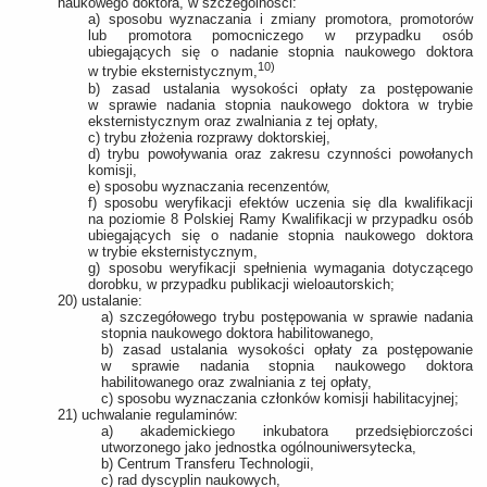
naukowego doktora, w szczególności:
a) sposobu wyznaczania i zmiany promotora, promotorów
lub promotora pomocniczego w przypadku osób
ubiegających się o nadanie stopnia naukowego doktora
10)
w trybie eksternistycznym,
b) zasad ustalania wysokości opłaty za postępowanie
w sprawie nadania stopnia naukowego doktora w trybie
eksternistycznym oraz zwalniania z tej opłaty,
c) trybu złożenia rozprawy doktorskiej,
d) trybu powoływania oraz zakresu czynności powołanych
komisji,
e) sposobu wyznaczania recenzentów,
f) sposobu weryfikacji efektów uczenia się dla kwalifikacji
na poziomie 8 Polskiej Ramy Kwalifikacji w przypadku osób
ubiegających się o nadanie stopnia naukowego doktora
w trybie eksternistycznym,
g) sposobu weryfikacji spełnienia wymagania dotyczącego
dorobku, w przypadku publikacji wieloautorskich;
20) ustalanie:
a) szczegółowego trybu postępowania w sprawie nadania
stopnia naukowego doktora habilitowanego,
b) zasad ustalania wysokości opłaty za postępowanie
w sprawie nadania stopnia naukowego doktora
habilitowanego oraz zwalniania z tej opłaty,
c) sposobu wyznaczania członków komisji habilitacyjnej;
21) uchwalanie regulaminów:
a) akademickiego inkubatora przedsiębiorczości
utworzonego jako jednostka ogólnouniwersytecka,
b) Centrum Transferu Technologii,
c) rad dyscyplin naukowych,