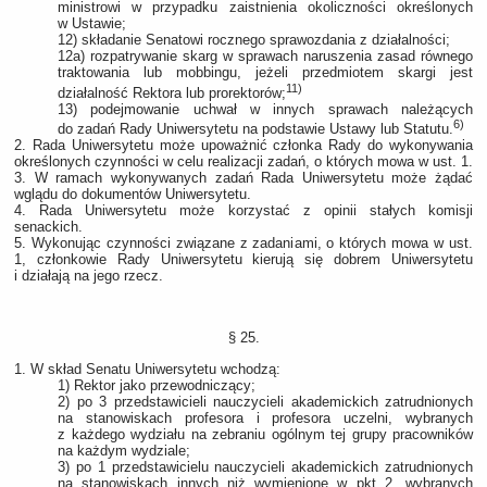
ministrowi w przypadku zaistnienia okoliczności określonych
w Ustawie;
12) składanie Senatowi rocznego sprawozdania z działalności;
12a) rozpatrywanie skarg w sprawach naruszenia zasad równego
traktowania lub mobbingu, jeżeli przedmiotem skargi jest
11)
działalność Rektora lub prorektorów;
13) podejmowanie uchwał w innych sprawach należących
6)
do zadań Rady Uniwersytetu na podstawie Ustawy lub Statutu.
2. Rada Uniwersytetu może upoważnić członka Rady do wykonywania
określonych czynności w celu realizacji zadań, o których mowa w ust. 1.
3. W ramach wykonywanych zadań Rada Uniwersytetu może żądać
wglądu do dokumentów Uniwersytetu.
4. Rada Uniwersytetu może korzystać z opinii stałych komisji
senackich.
5. Wykonując czynności związane z zadaniami, o których mowa w ust.
1, członkowie Rady Uniwersytetu kierują się dobrem Uniwersytetu
i działają na jego rzecz.
§ 25.
1. W skład Senatu Uniwersytetu wchodzą:
1) Rektor jako przewodniczący;
2) po 3 przedstawicieli nauczycieli akademickich zatrudnionych
na stanowiskach profesora i profesora uczelni, wybranych
z każdego wydziału na zebraniu ogólnym tej grupy pracowników
na każdym wydziale;
3) po 1 przedstawicielu nauczycieli akademickich zatrudnionych
na stanowiskach innych niż wymienione w pkt 2, wybranych