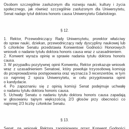
Osobom szczególnie zasłużonym dla rozwoju nauki, kultury i życia
społecznego, jak również szczególnie zasłużonym dla Uniwersytetu,
Senat nadaje tytuł doktora honoris causa Uniwersytetu Gdańskiego.
§ 12.
1. Rektor, Przewodniczący Rady Uniwersytetu, prorektor właściwy
do spraw nauki, dziekan, przewodniczący rady dyscypliny naukowej lub
5 członków Senatu przedstawia Konwentowi Godności Honorowych
wniosek o nadanie tytułu doktora honoris causa wraz z uzasadnieniem.
2. Konwent wyraża opinię w sprawie nadania tytułu doktora honoris
causa.
3. W przypadku pozytywnej opinii Konwentu, Rektor przekazuje wniosek
wraz z uzasadnieniem Senatowi, który powołuje trzyosobową komisję
do przeprowadzenia postępowania oraz wyznacza 3 recenzentów, w tym
co najmniej 2 spoza Uniwersytetu, w celu przygotowania opinii
o kandydacie.
4. Po zapoznaniu się z opinią komisji Senat podejmuje uchwałę
o nadaniu tytułu doktora honoris causa.
5. Uchwały Senatu o nadaniu tytułu doktora honoris causa zapadają
w głosowaniu tajnym większością 2/3 głosów przy obecności co
najmniej 2/3 liczby członków Senatu.
§ 13.
Senat, na wniosek Rektora zaopiniowany przez Konwent Godności