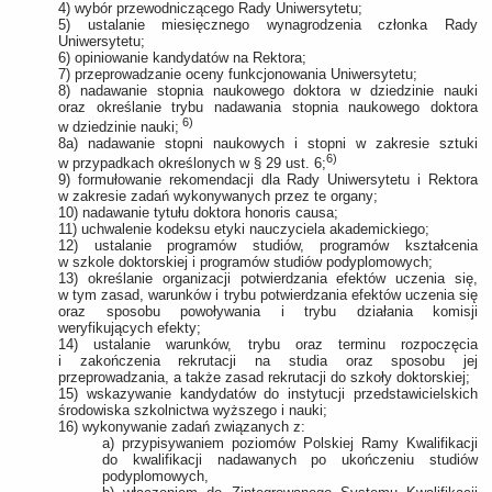
4) wybór przewodniczącego Rady Uniwersytetu;
5) ustalanie miesięcznego wynagrodzenia członka Rady
Uniwersytetu;
6) opiniowanie kandydatów na Rektora;
7) przeprowadzanie oceny funkcjonowania Uniwersytetu;
8) nadawanie stopnia naukowego doktora w dziedzinie nauki
oraz określanie trybu nadawania stopnia naukowego doktora
6)
w dziedzinie nauki;
8a) nadawanie stopni naukowych i stopni w zakresie sztuki
6)
w przypadkach określonych w § 29 ust. 6;
9) formułowanie rekomendacji dla Rady Uniwersytetu i Rektora
w zakresie zadań wykonywanych przez te organy;
10) nadawanie tytułu doktora honoris causa;
11) uchwalenie kodeksu etyki nauczyciela akademickiego;
12) ustalanie programów studiów, programów kształcenia
w szkole doktorskiej i programów studiów podyplomowych;
13) określanie organizacji potwierdzania efektów uczenia się,
w tym zasad, warunków i trybu potwierdzania efektów uczenia się
oraz sposobu powoływania i trybu działania komisji
weryfikujących efekty;
14) ustalanie warunków, trybu oraz terminu rozpoczęcia
i zakończenia rekrutacji na studia oraz sposobu jej
przeprowadzania, a także zasad rekrutacji do szkoły doktorskiej;
15) wskazywanie kandydatów do instytucji przedstawicielskich
środowiska szkolnictwa wyższego i nauki;
16) wykonywanie zadań związanych z:
a) przypisywaniem poziomów Polskiej Ramy Kwalifikacji
do kwalifikacji nadawanych po ukończeniu studiów
podyplomowych,