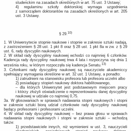
studenckim na zasadach określonych w art. 75 ust. 3 Ustawy;
4) regulaminu szkoły doktorskiej wymaga uzgodnienia
z samorządem doktorantów na zasadach określonych w art. 205
ust. 3 Ustawy.
10)
§ 29.
1. W Uniwersytecie stopnie naukowe i stopnie w zakresie sztuki nadają,
z zastrzeżeniem § 28 ust. 1 pkt 8 oraz § 28 ust. 1 pkt 8a w zw. z § 29
ust. 6, rady dyscyplin naukowych.
2. W skład rady dyscypliny naukowej wchodzi co najmniej 6 członków.
Kadencja rady dyscypliny naukowej trwa 4 lata i rozpoczyna się dnia 1
13)
września roku, w którym rozpoczęła się kadencja Senatu.
3. Członkami rady dyscypliny naukowej są nauczyciele akademiccy
spełniający wymagania określone w art. 32 ust. 1 Ustawy, a ponadto:
1) zatrudnieni na stanowisku profesora lub profesora uczelni albo
2) posiadający stopień naukowy doktora habilitowanego,
– dla których Uniwersytet jest podstawowym miejscem pracy
i którzy złożyli oświadczenie o reprezentowaniu danej dyscypliny
naukowej w udziale co najmniej 0,75.
3a. W głosowaniach w sprawach nadawania stopni naukowych i stopni
w zakresie sztuki biorą udział członkowie rady dyscypliny naukowej
będący profesorami i profesorami uczelni.
4. W skład rady dyscypliny naukowej – bez prawa głosu w sprawach
nadawania stopni naukowych i stopni w zakresie sztuki – wchodzą
także:
1) przedstawiciele innych, niż wymienieni w ust. 3, nauczycieli