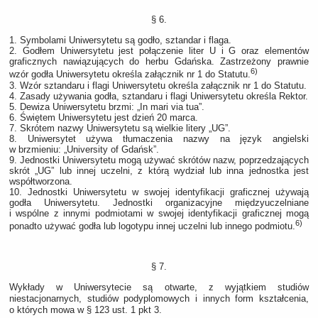
§ 6.
1. Symbolami Uniwersytetu są godło, sztandar i flaga.
2. Godłem Uniwersytetu jest połączenie liter U i G oraz elementów
graficznych nawiązujących do herbu Gdańska. Zastrzeżony prawnie
6)
wzór godła Uniwersytetu określa załącznik nr 1 do Statutu.
3. Wzór sztandaru i flagi Uniwersytetu określa załącznik nr 1 do Statutu.
4. Zasady używania godła, sztandaru i flagi Uniwersytetu określa Rektor.
5. Dewiza Uniwersytetu brzmi: „In mari via tua”.
6. Świętem Uniwersytetu jest dzień 20 marca.
7. Skrótem nazwy Uniwersytetu są wielkie litery „UG”.
8. Uniwersytet używa tłumaczenia nazwy na język angielski
w brzmieniu: „University of Gdańsk”.
9. Jednostki Uniwersytetu mogą używać skrótów nazw, poprzedzających
skrót „UG” lub innej uczelni, z którą wydział lub inna jednostka jest
współtworzona.
10. Jednostki Uniwersytetu w swojej identyfikacji graficznej używają
godła Uniwersytetu. Jednostki organizacyjne międzyuczelniane
i wspólne z innymi podmiotami w swojej identyfikacji graficznej mogą
6)
ponadto używać godła lub logotypu innej uczelni lub innego podmiotu.
§ 7.
Wykłady w Uniwersytecie są otwarte, z wyjątkiem studiów
niestacjonarnych, studiów podyplomowych i innych form kształcenia,
o których mowa w § 123 ust. 1 pkt 3.