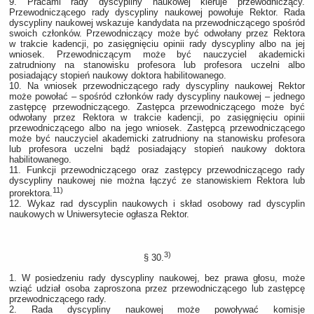
9. Pracami rady dyscypliny naukowej kieruje przewodniczący.
Przewodniczącego rady dyscypliny naukowej powołuje Rektor. Rada
dyscypliny naukowej wskazuje kandydata na przewodniczącego spośród
swoich członków. Przewodniczący może być odwołany przez Rektora
w trakcie kadencji, po zasięgnięciu opinii rady dyscypliny albo na jej
wniosek. Przewodniczącym może być nauczyciel akademicki
zatrudniony na stanowisku profesora lub profesora uczelni albo
posiadający stopień naukowy doktora habilitowanego.
10. Na wniosek przewodniczącego rady dyscypliny naukowej Rektor
może powołać – spośród członków rady dyscypliny naukowej – jednego
zastępcę przewodniczącego. Zastępca przewodniczącego może być
odwołany przez Rektora w trakcie kadencji, po zasięgnięciu opinii
przewodniczącego albo na jego wniosek. Zastępcą przewodniczącego
może być nauczyciel akademicki zatrudniony na stanowisku profesora
lub profesora uczelni bądź posiadający stopień naukowy doktora
habilitowanego.
11. Funkcji przewodniczącego oraz zastępcy przewodniczącego rady
dyscypliny naukowej nie można łączyć ze stanowiskiem Rektora lub
11)
prorektora.
12. Wykaz rad dyscyplin naukowych i skład osobowy rad dyscyplin
naukowych w Uniwersytecie ogłasza Rektor.
3)
§ 30.
1. W posiedzeniu rady dyscypliny naukowej, bez prawa głosu, może
wziąć udział osoba zaproszona przez przewodniczącego lub zastępcę
przewodniczącego rady.
2. Rada dyscypliny naukowej może powoływać komisje