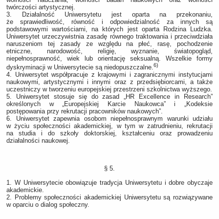
twórczości artystycznej.
3. Działalność Uniwersytetu jest oparta na przekonaniu,
że sprawiedliwość, równość i odpowiedzialność za innych są
podstawowymi wartościami, na których jest oparta Rodzina Ludzka.
Uniwersytet urzeczywistnia zasadę równego traktowania i przeciwdziała
naruszeniom tej zasady ze względu na płeć, rasę, pochodzenie
etniczne, narodowość, religię, wyznanie, światopogląd,
niepełnosprawność, wiek lub orientację seksualną. Wszelkie formy
6)
dyskryminacji w Uniwersytecie są niedopuszczalne.
4. Uniwersytet współpracuje z krajowymi i zagranicznymi instytucjami
naukowymi, artystycznymi i innymi oraz z przedsiębiorcami, a także
uczestniczy w tworzeniu europejskiej przestrzeni szkolnictwa wyższego.
5. Uniwersytet stosuje się do zasad „HR Excellence in Research”
określonych w „Europejskiej Karcie Naukowca” i „Kodeksie
postępowania przy rekrutacji pracowników naukowych”.
6. Uniwersytet zapewnia osobom niepełnosprawnym warunki udziału
w życiu społeczności akademickiej, w tym w zatrudnieniu, rekrutacji
na studia i do szkoły doktorskiej, kształceniu oraz prowadzeniu
działalności naukowej.
§ 5.
1. W Uniwersytecie obowiązuje tradycja Uniwersytetu i dobre obyczaje
akademickie.
2. Problemy społeczności akademickiej Uniwersytetu są rozwiązywane
w oparciu o dialog społeczny.