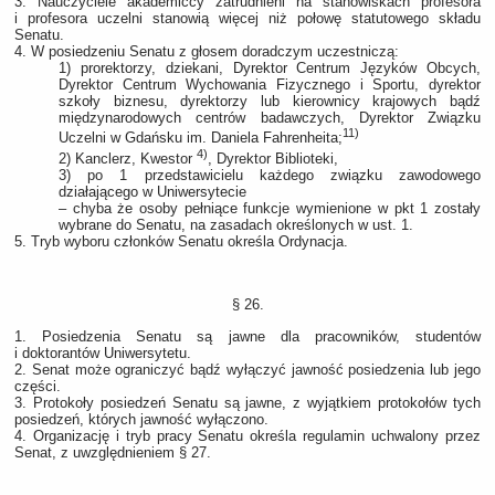
3. Nauczyciele akademiccy zatrudnieni na stanowiskach profesora
i profesora uczelni stanowią więcej niż połowę statutowego składu
Senatu.
4. W posiedzeniu Senatu z głosem doradczym uczestniczą:
1) prorektorzy, dziekani, Dyrektor Centrum Języków Obcych,
Dyrektor Centrum Wychowania Fizycznego i Sportu, dyrektor
szkoły biznesu, dyrektorzy lub kierownicy krajowych bądź
międzynarodowych centrów badawczych, Dyrektor Związku
11)
Uczelni w Gdańsku im. Daniela Fahrenheita;
4)
2) Kanclerz, Kwestor
, Dyrektor Biblioteki,
3) po 1 przedstawicielu każdego związku zawodowego
działającego w Uniwersytecie
– chyba że osoby pełniące funkcje wymienione w pkt 1 zostały
wybrane do Senatu, na zasadach określonych w ust. 1.
5. Tryb wyboru członków Senatu określa Ordynacja.
§ 26.
1. Posiedzenia Senatu są jawne dla pracowników, studentów
i doktorantów Uniwersytetu.
2. Senat może ograniczyć bądź wyłączyć jawność posiedzenia lub jego
części.
3. Protokoły posiedzeń Senatu są jawne, z wyjątkiem protokołów tych
posiedzeń, których jawność wyłączono.
4. Organizację i tryb pracy Senatu określa regulamin uchwalony przez
Senat, z uwzględnieniem § 27.