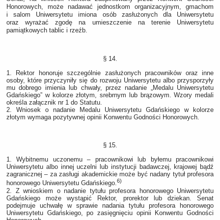
Honorowych, może nadawać jednostkom organizacyjnym, gmachom
i salom Uniwersytetu imiona osób zasłużonych dla Uniwersytetu
oraz wyrażać zgodę na umieszczenie na terenie Uniwersytetu
pamiątkowych tablic i rzeźb.
§ 14.
1. Rektor honoruje szczególnie zasłużonych pracowników oraz inne
osoby, które przyczyniły się do rozwoju Uniwersytetu albo przysporzyły
mu dobrego imienia lub chwały, przez nadanie „Medalu Uniwersytetu
Gdańskiego” w kolorze złotym, srebrnym lub brązowym. Wzory medali
określa załącznik nr 1 do Statutu.
2. Wniosek o nadanie Medalu Uniwersytetu Gdańskiego w kolorze
złotym wymaga pozytywnej opinii Konwentu Godności Honorowych.
§ 15.
1. Wybitnemu uczonemu – pracownikowi lub byłemu pracownikowi
Uniwersytetu albo innej uczelni lub instytucji badawczej, krajowej bądź
zagranicznej – za zasługi akademickie może być nadany tytuł profesora
6)
honorowego Uniwersytetu Gdańskiego.
2. Z wnioskiem o nadanie tytułu profesora honorowego Uniwersytetu
Gdańskiego może wystąpić Rektor, prorektor lub dziekan. Senat
podejmuje uchwałę w sprawie nadania tytułu profesora honorowego
Uniwersytetu Gdańskiego, po zasięgnięciu opinii Konwentu Godności