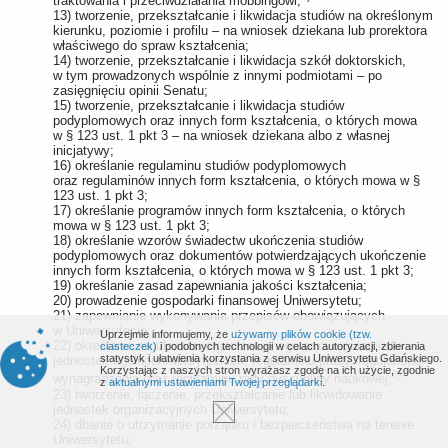
traktowania i przeciwdziałania mobbingowi;
13) tworzenie, przekształcanie i likwidacja studiów na określonym
kierunku, poziomie i profilu – na wniosek dziekana lub prorektora
właściwego do spraw kształcenia;
14) tworzenie, przekształcanie i likwidacja szkół doktorskich,
w tym prowadzonych wspólnie z innymi podmiotami – po
zasięgnięciu opinii Senatu;
15) tworzenie, przekształcanie i likwidacja studiów
podyplomowych oraz innych form kształcenia, o których mowa
w § 123 ust. 1 pkt 3 – na wniosek dziekana albo z własnej
inicjatywy;
16) określanie regulaminu studiów podyplomowych
oraz regulaminów innych form kształcenia, o których mowa w §
123 ust. 1 pkt 3;
17) określanie programów innych form kształcenia, o których
mowa w § 123 ust. 1 pkt 3;
18) określanie wzorów świadectw ukończenia studiów
podyplomowych oraz dokumentów potwierdzających ukończenie
innych form kształcenia, o których mowa w § 123 ust. 1 pkt 3;
19) określanie zasad zapewniania jakości kształcenia;
20) prowadzenie gospodarki finansowej Uniwersytetu;
21) zapewnianie wykonywania przepisów obowiązujących
w Uniwersytecie;
Uprzejmie informujemy, że
używamy plików cookie (tzw.
22) określanie regulaminu organizacyjnego oraz regulaminów
ciasteczek)
i podobnych technologii w celach autoryzacji, zbierania
statystyk i ułatwienia korzystania z serwisu Uniwersytetu Gdańskiego.
jednostek ogólnouniwersyteckich, regulaminu pracy, regulaminu
Korzystając z naszych stron wyrażasz zgodę na ich użycie, zgodnie
6)
wynagradzania oraz regulaminu rady dyscypliny naukowej;
z
aktualnymi ustawieniami Twojej przeglądarki
.
23) tworzenie, łączenie, przekształcanie lub likwidowanie
jednostek organizacyjnych Uniwersytetu;
24) dbanie o utrzymanie porządku i bezpieczeństwa na terenie
Uniwersytetu;