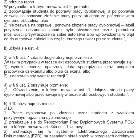
2) odrzuca raport.
W przypadku, o którym mowa w pkt 2, promotor:
1) zobowiązuje studenta do poprawy pracy dyplomowej, a po poprawie
zezwala na ponowne złożenie pracy przez studenta za pośrednictwem
systemu eUczelnia, albo
2) nie zezwala na poprawę i ponowne złożenie pracy dyplomowej – jeżeli
przyczyną odrzucenia raportu było stwierdzenie przez promotora
możliwości przywłaszczenia sobie autorstwa albo wprowadzenia w błąd
co do autorstwa całości lub części cudzego utworu przez studenta.”,
b) uchyla się ust. 4;
3) w § 8 ust. 4 zdanie drugie otrzymuje brzmienie:
„W takim przypadku w teczce akt osobowych studenta przechowuje się:
1) wydruk recenzji opatrzony datą sporządzenia oraz podpisem
pracownika dziekanatu albo biura dziekana, albo
2) uwierzytelniony wydruk recenzji.”;
4) w § 9 ust. 2 otrzymuje brzmienie:
„2. Oświadczenie, o którym mowa w ust. 1, dołącza się do pracy
dyplomowej albo przechowuje się w teczce akt osobowych studenta.”;
5) § 10 otrzymuje brzmienie:
„§10.
1. Pracę dyplomową po złożeniu przez studenta z wynikiem
pozytywnym egzaminu dyplomowego:
1) przekazuje się do Repozytorium Prac Dyplomowych Systemu POL-
on, o którym mowa w art. 34a ust. 1 Ustawy,
2) archiwizuje się w systemie Elektronicznego Zarządzania
Dokumentacją (EZD), na zasadach określonych w przepisach odrębnych