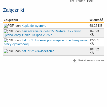
czł. koresp. PAN
Załączniki
Załącznik
Wielkość
Kopia do wydruku
68.22 KB
Zarządzenie nr 79/R/25 Rektora UG - tekst
167.23
KB
ujednolicony z dnia 10 lipca 2025 r.
Zał. nr 1: Informacja o miejscu przechowywania
122.61
KB
pracy dyplomowej
104.32
Zał. nr 2: Oświadczenie
KB
Pokaż rejestr zmian