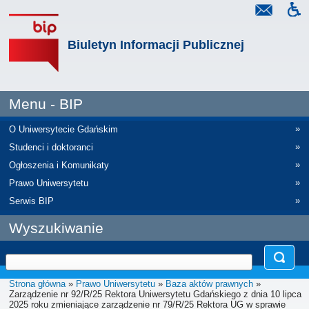
Biuletyn Informacji Publicznej
Menu - BIP
»
O Uniwersytecie Gdańskim
»
Studenci i doktoranci
»
Ogłoszenia i Komunikaty
»
Prawo Uniwersytetu
»
Serwis BIP
Wyszukiwanie
Strona główna
»
Prawo Uniwersytetu
»
Baza aktów prawnych
»
Zarządzenie nr 92/R/25 Rektora Uniwersytetu Gdańskiego z dnia 10 lipca
2025 roku zmieniające zarządzenie nr 79/R/25 Rektora UG w sprawie