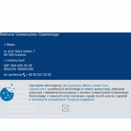
Rektorat Uniwersytetu Gdańskiego
Mapa
ul. prof. Marii Janion 7
80-309 Gdańsk
numery kont
NIP: 584-020-32-39
REGON: 000001330
tel. portiernia:
+ 48 58 523 30 00
Wydziały UG
Uprzejmie informujemy, że
używamy plików cookie (tzw.
ciasteczek)
i podobnych technologii w celach autoryzacji, zbierania
Wydział Biologii
statystyk i ułatwienia korzystania z serwisu Uniwersytetu Gdańskiego.
Korzystając z naszych stron wyrażasz zgodę na ich użycie, zgodnie
Wydział Chemii
z
aktualnymi ustawieniami Twojej przeglądarki
.
Wydział Ekonomiczny
Wydział Filologiczny
Wydział Historyczny
Wydział Matematyki, Fizyki i Informatyki
Wydział Nauk Społecznych
Wydział Oceanografii i Geografii
Wydział Prawa i Administracji