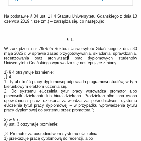
Na podstawie § 34 ust. 1 i 4 Statutu Uniwersytetu Gdańskiego z dnia 13
czerwca 2019 r. (ze zm.) – zarządza się, co następuje:
§ 1.
W zarządzeniu nr 79/R/25 Rektora Uniwersytetu Gdańskiego z dnia 30
maja 2025 r. w sprawie zasad przygotowywania, składania, sprawdzania,
recenzowania oraz archiwizacji prac dyplomowych studentów
Uniwersytetu Gdańskiego wprowadza się następujące zmiany:
1) § 4 otrzymuje brzmienie:
„§ 4.
1. Tytuł i treść pracy dyplomowej odpowiada programowi studiów, w tym
kierunkowym efektom uczenia się.
2. Do systemu eUczelnia tytuł pracy wprowadza promotor albo
pracownik dziekanatu lub biura dziekana. Prodziekan albo inna osoba
upoważniona przez dziekana zatwierdza za pośrednictwem systemu
eUczelnia tytuł pracy dyplomowej – w przypadku wprowadzenia tytułu
pracy dyplomowej do systemu przez promotora.”;
2) w § 7:
a) ust. 3 otrzymuje brzmienie:
„3. Promotor za pośrednictwem systemu eUczelnia:
1) przekazuje pracę dyplomową do recenzji, albo