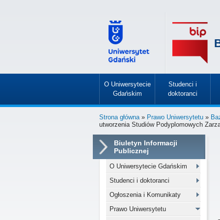
B
O Uniwersytecie
Studenci i
Gdańskim
doktoranci
»
»
Strona główna
»
Prawo Uniwersytetu
»
Ba
utworzenia Studiów Podyplomowych Zarząd
Biuletyn Informacji
Publicznej
O Uniwersytecie Gdańskim
Studenci i doktoranci
Ogłoszenia i Komunikaty
Prawo Uniwersytetu