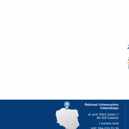
Rektorat Uniwersytetu
Gdańskiego
ul. prof. Marii Janion 7
80-309 Gdańsk
numery kont
NIP: 584-020-32-39