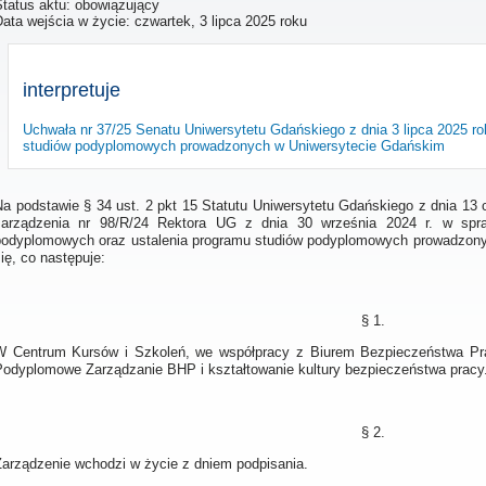
Status aktu: obowiązujący
Data wejścia w życie:
czwartek, 3 lipca 2025 roku
interpretuje
Uchwała nr 37/25 Senatu Uniwersytetu Gdańskiego z dnia 3 lipca 2025 r
studiów podyplomowych prowadzonych w Uniwersytecie Gdańskim
Na podstawie § 34 ust. 2 pkt 15 Statutu Uniwersytetu Gdańskiego z dnia 13 
zarządzenia nr 98/R/24 Rektora UG z dnia 30 września 2024 r. w sprawi
podyplomowych oraz ustalenia programu studiów podyplomowych prowadzony
ię, co następuje:
§ 1.
W Centrum Kursów i Szkoleń, we współpracy z Biurem Bezpieczeństwa Prac
Podyplomowe Zarządzanie BHP i kształtowanie kultury bezpieczeństwa pracy
§ 2.
Zarządzenie wchodzi w życie z dniem podpisania.