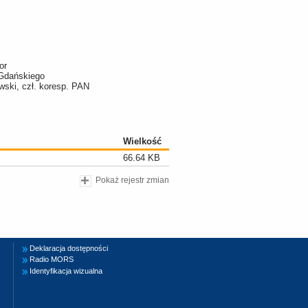
or
 Gdańskiego
owski, czł. koresp. PAN
Wielkość
66.64 KB
Pokaż rejestr zmian
Deklaracja dostępności
Radio MORS
Identyfikacja wizualna