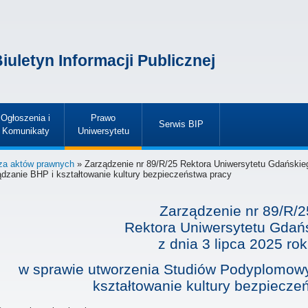
iuletyn Informacji Publicznej
Ogłoszenia i
Prawo
Serwis BIP
Komunikaty
Uniwersytetu
»
»
»
za aktów prawnych
» Zarządzenie nr 89/R/25 Rektora Uniwersytetu Gdańskieg
zanie BHP i kształtowanie kultury bezpieczeństwa pracy
Zarządzenie nr 89/R/2
Rektora Uniwersytetu Gdań
z dnia
3 lipca 2025 ro
w sprawie utworzenia Studiów Podyplomow
kształtowanie kultury bezpiecze