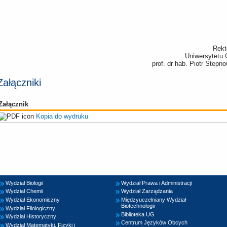
Rekt
Uniwersytetu
prof. dr hab. Piotr Stepn
Załączniki
Załącznik
Kopia do wydruku
Wydział Biologii
Wydział Prawa i Administracji
Wydział Chemii
Wydział Zarządzania
Wydział Ekonomiczny
Międzyuczelniany Wydział
Biotechnologii
Wydział Filologiczny
Biblioteka UG
Wydział Historyczny
Centrum Języków Obcych
Wydział Matematyki, Fizyki i