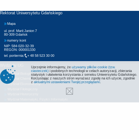
Rektorat Uniwersytetu Gdańskiego
Mapa
ul. prof. Marii Janion 7
80-309 Gdańsk
numery kont
NIP: 584-020-32-39
REGON: 000001330
tel. portiernia:
+ 48 58 523 30 00
Wydziały UG
Uprzejmie informujemy, że
używamy plików cookie (tzw.
ciasteczek)
i podobnych technologii w celach autoryzacji, zbierania
Wydział Biologii
statystyk i ułatwienia korzystania z serwisu Uniwersytetu Gdańskiego.
Korzystając z naszych stron wyrażasz zgodę na ich użycie, zgodnie
Wydział Chemii
z
aktualnymi ustawieniami Twojej przeglądarki
.
Wydział Ekonomiczny
Wydział Filologiczny
Wydział Historyczny
Wydział Matematyki, Fizyki i Informatyki
Wydział Nauk Społecznych
Wydział Oceanografii i Geografii
Wydział Prawa i Administracji
Wydział Zarządzania
Międzyuczelniany Wydział Biotechnologii
Biblioteka UG
Centrum Języków Obcych