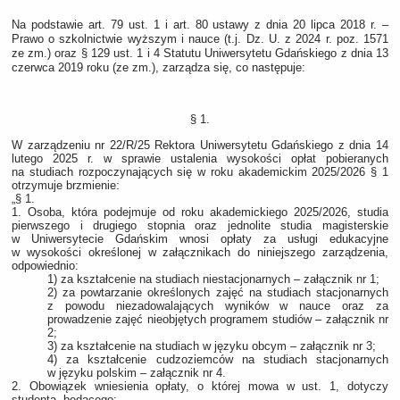
Na podstawie art. 79 ust. 1 i art. 80 ustawy z dnia 20 lipca 2018 r. –
Prawo o szkolnictwie wyższym i nauce (t.j. Dz. U. z 2024 r. poz. 1571
ze zm.) oraz § 129 ust. 1 i 4 Statutu Uniwersytetu Gdańskiego z dnia 13
czerwca 2019 roku (ze zm.), zarządza się, co następuje:
§ 1.
W zarządzeniu nr 22/R/25 Rektora Uniwersytetu Gdańskiego z dnia 14
lutego 2025 r. w sprawie ustalenia wysokości opłat pobieranych
na studiach rozpoczynających się w roku akademickim 2025/2026 § 1
otrzymuje brzmienie:
„§ 1.
1. Osoba, która podejmuje od roku akademickiego 2025/2026, studia
pierwszego i drugiego stopnia oraz jednolite studia magisterskie
w Uniwersytecie Gdańskim wnosi opłaty za usługi edukacyjne
w wysokości określonej w załącznikach do niniejszego zarządzenia,
odpowiednio:
1) za kształcenie na studiach niestacjonarnych – załącznik nr 1;
2) za powtarzanie określonych zajęć na studiach stacjonarnych
z powodu niezadowalających wyników w nauce oraz za
prowadzenie zajęć nieobjętych programem studiów – załącznik nr
2;
3) za kształcenie na studiach w języku obcym – załącznik nr 3;
4) za kształcenie cudzoziemców na studiach stacjonarnych
w języku polskim – załącznik nr 4.
2. Obowiązek wniesienia opłaty, o której mowa w ust. 1, dotyczy
studenta, będącego: