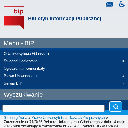
Biuletyn Informacji Publicznej
Menu - BIP
»
O Uniwersytecie Gdańskim
»
Studenci i doktoranci
»
Ogłoszenia i Komunikaty
»
Prawo Uniwersytetu
»
Serwis BIP
Wyszukiwanie
Strona główna
»
Prawo Uniwersytetu
»
Baza aktów prawnych
»
Zarządzenie nr 71/R/25 Rektora Uniwersytetu Gdańskiego z dnia 14 maja
2025 roku zmieniające zarządzenie nr 22/R/25 Rektora UG w sprawie