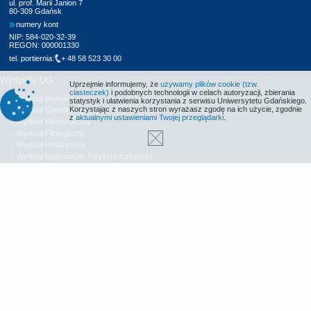
ul. prof. Marii Janion 7
80-309 Gdańsk
numery kont
NIP: 584-020-32-39
REGON: 000001330
tel. portiernia:
+ 48 58 523 30 00
Wydziały UG
Uprzejmie informujemy, że
używamy plików cookie (tzw.
ciasteczek)
i podobnych technologii w celach autoryzacji, zbierania
Wydział Biologii
statystyk i ułatwienia korzystania z serwisu Uniwersytetu Gdańskiego.
Korzystając z naszych stron wyrażasz zgodę na ich użycie, zgodnie
Wydział Chemii
z
aktualnymi ustawieniami Twojej przeglądarki
.
Wydział Ekonomiczny
Wydział Filologiczny
Wydział Historyczny
Wydział Matematyki, Fizyki i Informatyki
Wydział Nauk Społecznych
Wydział Oceanografii i Geografii
Wydział Prawa i Administracji
Wydział Zarządzania
Międzyuczelniany Wydział Biotechnologii
Biblioteka UG
Centrum Języków Obcych
Centrum Wychowania Fizycznego i Sportu
Wydawnictwo UG
Biuro Karier UG
Deklaracja dostępności
Radio MORS