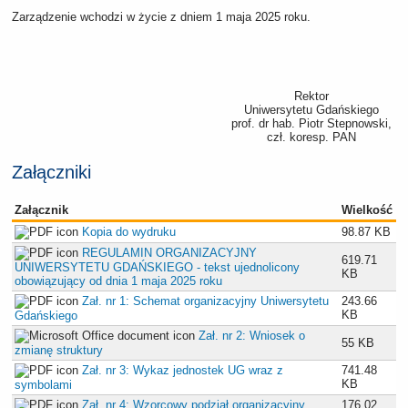
Zarządzenie wchodzi w życie z dniem 1 maja 2025 roku.
Rektor
Uniwersytetu Gdańskiego
prof. dr hab. Piotr Stepnowski,
czł. koresp. PAN
Załączniki
Załącznik
Wielkość
Kopia do wydruku
98.87 KB
REGULAMIN ORGANIZACYJNY
619.71
UNIWERSYTETU GDAŃSKIEGO - tekst ujednolicony
KB
obowiązujący od dnia 1 maja 2025 roku
Zał. nr 1: Schemat organizacyjny Uniwersytetu
243.66
KB
Gdańskiego
Zał. nr 2: Wniosek o
55 KB
zmianę struktury
Zał. nr 3: Wykaz jednostek UG wraz z
741.48
KB
symbolami
Zał. nr 4: Wzorcowy podział organizacyjny
176.02