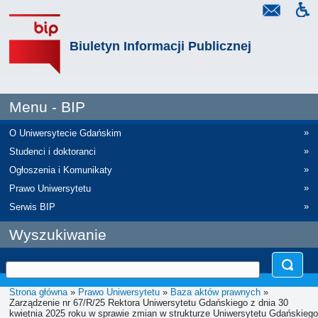
Biuletyn Informacji Publicznej
Menu - BIP
»
O Uniwersytecie Gdańskim
»
Studenci i doktoranci
»
Ogłoszenia i Komunikaty
»
Prawo Uniwersytetu
»
Serwis BIP
Wyszukiwanie
Strona główna
»
Prawo Uniwersytetu
»
Baza aktów prawnych
»
Zarządzenie nr 67/R/25 Rektora Uniwersytetu Gdańskiego z dnia 30
kwietnia 2025 roku w sprawie zmian w strukturze Uniwersytetu Gdańskiego