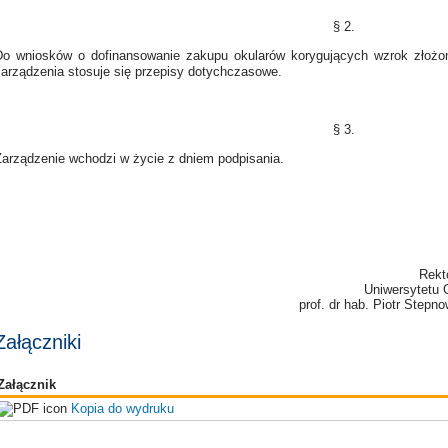
§ 2.
Do wniosków o dofinansowanie zakupu okularów korygujących wzrok złożon
zarządzenia stosuje się przepisy dotychczasowe.
§ 3.
Zarządzenie wchodzi w życie z dniem podpisania.
Rekt
Uniwersytetu
prof. dr hab. Piotr Stepn
Załączniki
Załącznik
Kopia do wydruku