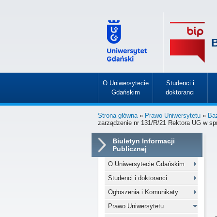
B
O Uniwersytecie
Studenci i
Gdańskim
doktoranci
»
»
Strona główna
»
Prawo Uniwersytetu
»
Ba
zarządzenie nr 131/R/21 Rektora UG w sp
Biuletyn Informacji
Publicznej
O Uniwersytecie Gdańskim
Studenci i doktoranci
Ogłoszenia i Komunikaty
Prawo Uniwersytetu