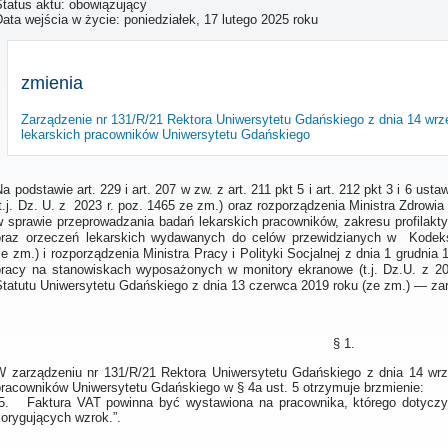
Status aktu: obowiązujący
Data wejścia w życie:
poniedziałek, 17 lutego 2025 roku
zmienia
Zarządzenie nr 131/R/21 Rektora Uniwersytetu Gdańskiego z dnia 14 wrz
lekarskich pracowników Uniwersytetu Gdańskiego
Na podstawie art. 229 i art. 207 w zw. z art. 211 pkt 5 i art. 212 pkt 3 i 6 us
(t.j. Dz. U. z 2023 r. poz. 1465 ze zm.) oraz rozporządzenia Ministra Zdrowia
w sprawie przeprowadzania badań lekarskich pracowników, zakresu profilakt
oraz orzeczeń lekarskich wydawanych do celów przewidzianych w Kodeksie
ze zm.) i rozporządzenia Ministra Pracy i Polityki Socjalnej z dnia 1 grudnia
pracy na stanowiskach wyposażonych w monitory ekranowe (t.j. Dz.U. z 202
Statutu Uniwersytetu Gdańskiego z dnia 13 czerwca 2019 roku (ze zm.) — zar
§ 1.
W zarządzeniu nr 131/R/21 Rektora Uniwersytetu Gdańskiego z dnia 14 wrz
pracowników Uniwersytetu Gdańskiego w § 4a ust. 5 otrzymuje brzmienie:
„5. Faktura VAT powinna być wystawiona na pracownika, którego dotyczy 
korygujących wzrok.”.