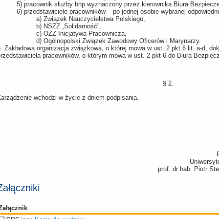
5) pracownik służby bhp wyznaczony przez kierownika Biura Bezpiecz
6) przedstawiciele pracowników – po jednej osobie wybranej odpowiedni
a) Związek Nauczycielstwa Polskiego,
b) NSZZ „Solidarność”,
c) OZZ Inicjatywa Pracownicza,
d) Ogólnopolski Związek Zawodowy Oficerów i Marynarzy.
. Zakładowa organizacja związkowa, o której mowa w ust. 2 pkt 6 lit. a-d, d
przedstawiciela pracowników, o którym mowa w ust. 2 pkt 6 do Biura Bezpiec
§ 2.
Zarządzenie wchodzi w życie z dniem podpisania.
Uniwersyt
prof. dr hab. Piotr S
Załączniki
Załącznik