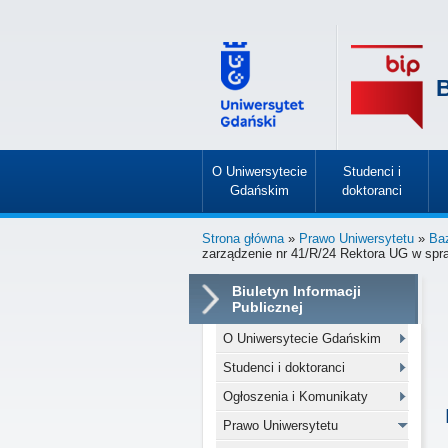
B
O Uniwersytecie
Studenci i
Gdańskim
doktoranci
»
»
Strona główna
»
Prawo Uniwersytetu
»
Ba
zarządzenie nr 41/R/24 Rektora UG w spra
Biuletyn Informacji
Publicznej
O Uniwersytecie Gdańskim
Studenci i doktoranci
Ogłoszenia i Komunikaty
Prawo Uniwersytetu