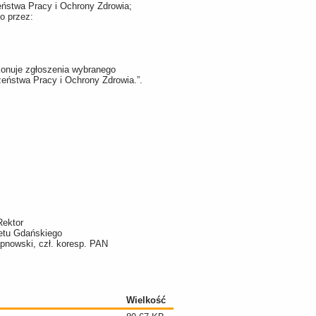
eństwa Pracy i Ochrony Zdrowia;
o przez:
okonuje zgłoszenia wybranego
zeństwa Pracy i Ochrony Zdrowia.”.
Rektor
etu Gdańskiego
tepnowski, czł. koresp. PAN
Wielkość