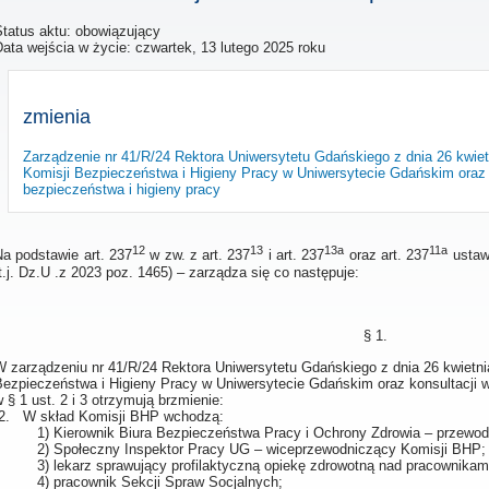
Status aktu: obowiązujący
Data wejścia w życie:
czwartek, 13 lutego 2025 roku
zmienia
Zarządzenie nr 41/R/24 Rektora Uniwersytetu Gdańskiego z dnia 26 kwiet
Komisji Bezpieczeństwa i Higieny Pracy w Uniwersytecie Gdańskim oraz 
bezpieczeństwa i higieny pracy
12
13
13a
11a
Na podstawie art. 237
w zw. z art. 237
i art. 237
oraz art. 237
ustaw
t.j. Dz.U .z 2023 poz. 1465) – zarządza się co następuje:
§ 1.
W zarządzeniu nr 41/R/24 Rektora Uniwersytetu Gdańskiego z dnia 26 kwietni
Bezpieczeństwa i Higieny Pracy w Uniwersytecie Gdańskim oraz konsultacji w
 § 1 ust. 2 i 3 otrzymują brzmienie:
„2. W skład Komisji BHP wchodzą:
1) Kierownik Biura Bezpieczeństwa Pracy i Ochrony Zdrowia – przewo
2) Społeczny Inspektor Pracy UG – wiceprzewodniczący Komisji BHP;
3) lekarz sprawujący profilaktyczną opiekę zdrowotną nad pracownikam
4) pracownik Sekcji Spraw Socjalnych;