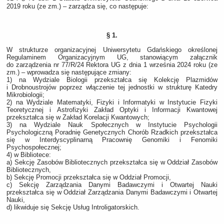
2019 roku (ze zm.) – zarządza się, co następuje:
§ 1.
W strukturze organizacyjnej Uniwersytetu Gdańskiego określonej
Regulaminem Organizacyjnym UG, stanowiącym załącznik
do zarządzenia nr 77/R/24 Rektora UG z dnia 1 września 2024 roku (ze
zm.) – wprowadza się następujące zmiany:
1) na Wydziale Biologii przekształca się Kolekcję Plazmidów
i Drobnoustrojów poprzez włączenie tej jednostki w strukturę Katedry
Mikrobiologii;
2) na Wydziale Matematyki, Fizyki i Informatyki w Instytucie Fizyki
Teoretycznej i Astrofizyki Zakład Optyki i Informacji Kwantowej
przekształca się w Zakład Korelacji Kwantowych;
3) na Wydziale Nauk Społecznych w Instytucie Psychologii
Psychologiczną Poradnię Genetycznych Chorób Rzadkich przekształca
się w Interdyscyplinarną Pracownię Genomiki i Fenomiki
Psychospołecznej;
4) w Bibliotece:
a) Sekcję Zasobów Bibliotecznych przekształca się w Oddział Zasobów
Bibliotecznych,
b) Sekcję Promocji przekształca się w Oddział Promocji,
c) Sekcję Zarządzania Danymi Badawczymi i Otwartej Nauki
przekształca się w Oddział Zarządzania Danymi Badawczymi i Otwartej
Nauki,
d) likwiduje się Sekcję Usług Introligatorskich.