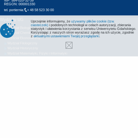
NIP: 584-020-32-39
REGON: 000001330
tel. portiernia:
+ 48 58 523 30 00
Wydziały UG
Uprzejmie informujemy, że
używamy plików cookie (tzw.
ciasteczek)
i podobnych technologii w celach autoryzacji, zbierania
Wydział Biologii
statystyk i ułatwienia korzystania z serwisu Uniwersytetu Gdańskiego.
Korzystając z naszych stron wyrażasz zgodę na ich użycie, zgodnie
Wydział Chemii
z
aktualnymi ustawieniami Twojej przeglądarki
.
Wydział Ekonomiczny
Wydział Filologiczny
Wydział Historyczny
Wydział Matematyki, Fizyki i Informatyki
Wydział Nauk Społecznych
Wydział Oceanografii i Geografii
Wydział Prawa i Administracji
Wydział Zarządzania
Międzyuczelniany Wydział Biotechnologii
Biblioteka UG
Centrum Języków Obcych
Centrum Wychowania Fizycznego i Sportu
Wydawnictwo UG
Biuro Karier UG
Deklaracja dostępności
Radio MORS
Informacje o stronie WWW
Identyfikacja wizualna
© 2013-2026 Uniwersytet Gdański