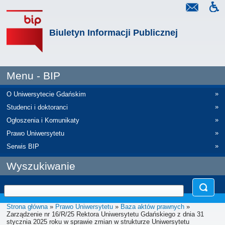
Biuletyn Informacji Publicznej
Menu - BIP
»
O Uniwersytecie Gdańskim
»
Studenci i doktoranci
»
Ogłoszenia i Komunikaty
»
Prawo Uniwersytetu
»
Serwis BIP
Wyszukiwanie
Strona główna
»
Prawo Uniwersytetu
»
Baza aktów prawnych
»
Zarządzenie nr 16/R/25 Rektora Uniwersytetu Gdańskiego z dnia 31
stycznia 2025 roku w sprawie zmian w strukturze Uniwersytetu