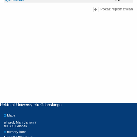
Pokaż rejestr zmian
Rektorat Uniwersytetu Gdańskiego
Mapa
ul. prof. Marii Janion 7
80-309 Gdańsk
numery kont